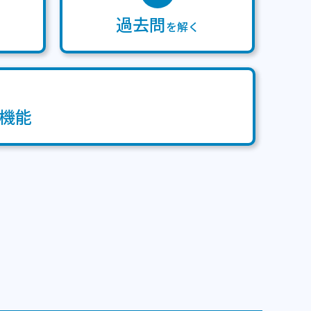
過去問
を解く
機能