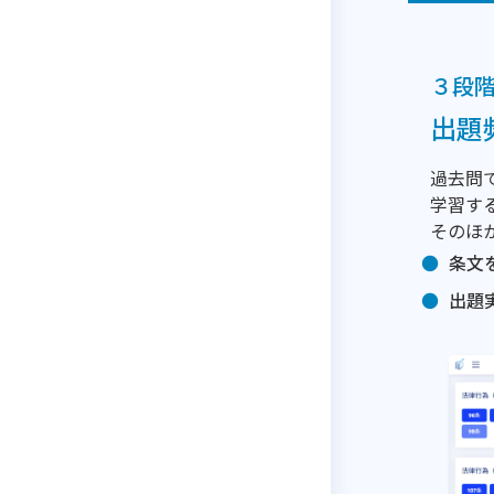
３段
出題
過去問
学習す
そのほ
条文
出題