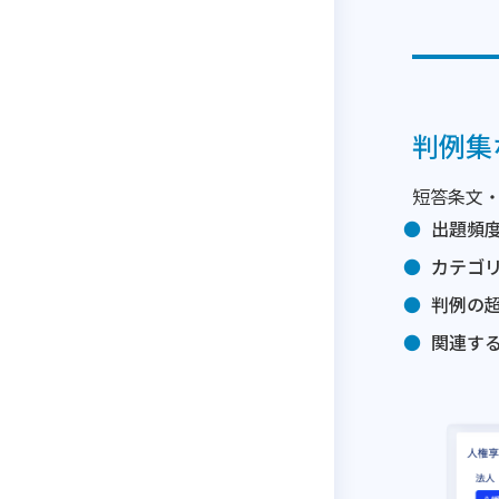
判例集
短答条文
出題頻
カテゴ
判例の
関連す