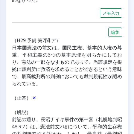
めなかった。
メモ入力
編集
（H29 予備 第7問 ア）
日本国憲法の前文は、国民主権、基本的人権の尊
重、平和主義の3つの基本原理を明らかにしてお
り、憲法の一部をなすものであって、当該規定を根
拠に裁判所に救済を求めることができるという意味
で、最高裁判所の判例においても裁判規範性が認め
られている。
（正答） 
✕
（解説）
前記の通り、長沼ナイキ事件の第一審（札幌地判昭
48.9.7）は、憲法前文2項について、平和的生存権
の裁判規範性を認めた。しかし、最高裁（最判昭