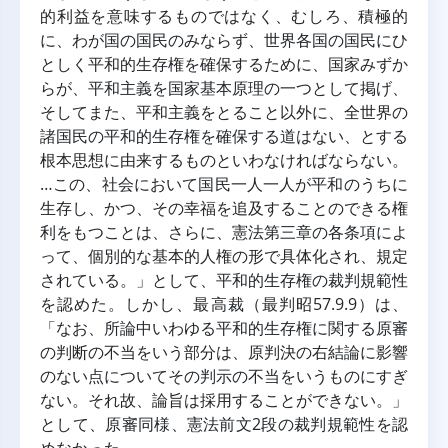
的利益を意味するものではなく、むしろ、積極的
に、わが国の国民のみならず、世界各国の国民にひ
としく平和的生存権を確保するために、国家みずか
らが、平和主義を国家基本原理の一つとして掲げ、
そしてまた、平和主義をとること以外に、全世界の
諸国民の平和的生存権を確保する道はない、とする
根本思想に由来するものといわなければならない。
…この、社会において国民一人一人が平和のうちに
生存し、かつ、その幸福を追及することのできる権
利をもつことは、さらに、憲法第三章の各条項によ
って、個別的な基本的人権の形で具体化され、規定
されている。」として、平和的生存権の裁判規範性
を認めた。しかし、最高裁（最判昭57.9.9）は、
「なお、所論中いわゆる平和的生存権に関する原審
の判断の不当をいう部分は、原判決の右結論に影響
のない点についてその判示の不当をいうものにすぎ
ない。それ故、論旨は採用することができない。」
として、原審同様、憲法前文2段の裁判規範性を認