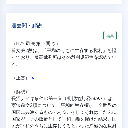
過去問・解説
編集
（H25 司法 第12問 ウ）
前文第2段は、「平和のうちに生存する権利」を謳
っており、最高裁判所はその裁判規範性を認めてい
る。
（正答） 
✕
（解説）
長沼ナイキ事件の第一審（札幌地判昭48.9.7）は、
憲法前文2項について「平和的生存権が、全世界の
国民に共通するものである。そしてそれは、たんに
国家が、その政策として平和主義を掲げた結果、国
民が平和のうちに生存しうるといつた消極的な反射