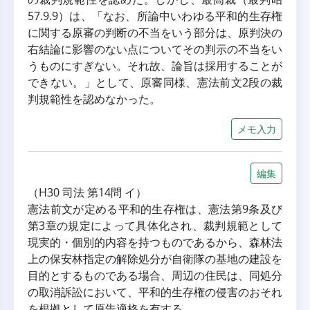
57.9.9）は、「なお、所論中いわゆる平和的生存権
に関する原審の判断の不当をいう部分は、原判決の
右結論に影響のない点についてその判示の不当をい
うものにすぎない。それ故、論旨は採用することが
できない。」として、原審同様、憲法前文2段の裁
判規範性を認めなかった。
メモ入力
編集
（H30 司法 第14問 イ）
憲法前文が定める平和的生存権は、憲法第9条及び
第3章の規定によって具体化され、裁判規範として
現実的・個別的内容を持つものであるから、森林法
上の保安林指定の解除処分が自衛隊の基地の建設を
目的とするものである場合、周辺の住民は、同処分
の取消訴訟において、平和的生存権の侵害のおそれ
を根拠として原告適格を有する。