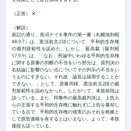
（正答） 
✕
（解説）
前記の通り、長沼ナイキ事件の第一審（札幌地判昭
48.9.7）は、憲法前文2項について、平和的生存権
の裁判規範性を認めた。しかし、最高裁（最判昭
57.9.9）は、「なお、所論中いわゆる平和的生存権
に関する原審の判断の不当をいう部分は、原判決の
右結論に影響のない点についてその判示の不当をい
うものにすぎない。それ故、論旨は採用することが
できない。」として、原審同様、憲法前文2段の裁
判規範性を認めなかった。したがって、本肢前段は
誤っている。また、同事件の最高裁判決は、上告人
らの主張する平和的生存権に触れずに上告を棄却し
ている点で、平和的生存権の侵害のおそれを根拠と
して原告適格を有するとはいえない。よって、本肢
後段も誤っている。