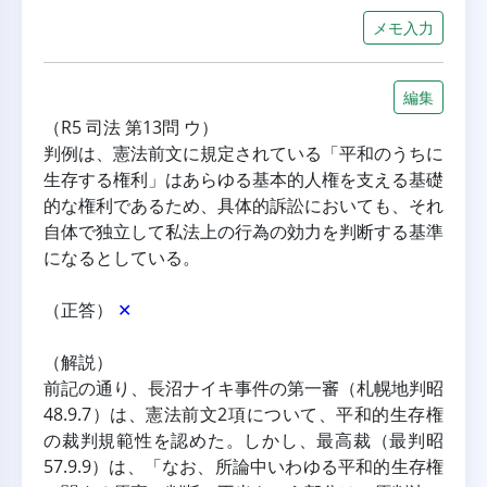
メモ入力
編集
（R5 司法 第13問 ウ）
判例は、憲法前文に規定されている「平和のうちに
生存する権利」はあらゆる基本的人権を支える基礎
的な権利であるため、具体的訴訟においても、それ
自体で独立して私法上の行為の効力を判断する基準
になるとしている。
（正答） 
✕
（解説）
前記の通り、長沼ナイキ事件の第一審（札幌地判昭
48.9.7）は、憲法前文2項について、平和的生存権
の裁判規範性を認めた。しかし、最高裁（最判昭
57.9.9）は、「なお、所論中いわゆる平和的生存権