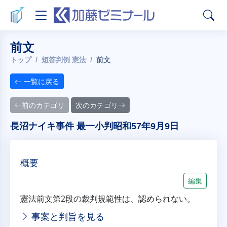
前文
トップ
短答判例 憲法
前文
一覧に戻る
前のカテゴリ
次のカテゴリ
長沼ナイキ事件 最一小判昭和57年9月9日
概要
編集
憲法前文第2段の裁判規範性は、認められない。
事案と判旨を見る