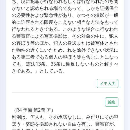
ち、現に犯罪が行なわれもしくは行なわれたのち間
がないと認められる場合であって、しかも証拠保全
の必要性および緊急性があり、かつその撮影が一般
的に許容される限度をこえない相当な方法をもって
行なわれるときである。このような場合に行なわれ
る警察官による写真撮影は、その対象の中に、犯人
の容ぼう等のほか、犯人の身辺または被写体とされ
た物件の近くにいたためこれを除外できない状況に
ある第三者である個人の容ぼう等を含むことになっ
ても、憲法13条、35条に違反しないものと解すべ
きである。」としている。
メモ入力
編集
（R4 予備 第2問 ア）
判例は、何人も、その承諾なしに、みだりにその容
ぼう・姿態を撮影されない自由を有し、警察官が、