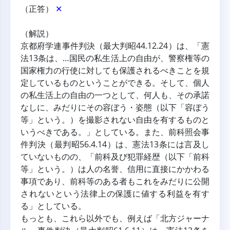
（正答） 
✕
（解説）
京都府学連事件判決（最大判昭44.12.24）は、「憲
法13条は、…国民の私生活上の自由が、警察権等の
国家権力の行使に対しても保護されるべきことを規
定しているものということができる。そして、個人
の私生活上の自由の一つとして、何人も、その承諾
なしに、みだりにその容ぼう・姿態（以下「容ぼう
等」という。）を撮影されない自由を有するものと
いうべきである。」としている。また、前科照会事
件判決（最判昭56.4.14）は、憲法13条には言及し
ていないものの、「前科及び犯罪経歴（以下「前科
等」という。）は人の名誉、信用に直接にかかわる
事項であり、前科等のある者もこれをみだりに公開
されないという法律上の保護に値する利益を有す
る」としている。
もっとも、これら以外でも、例えば「北方ジャーナ