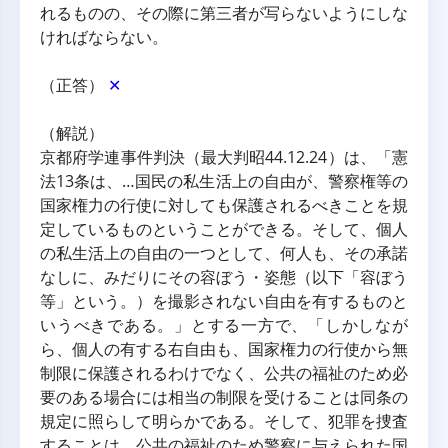
れるものの、その際に第三者が写らないようにしな
ければならない。
（正答） 
✕
（解説）
京都府学連事件判決（最大判昭44.12.24）は、「憲
法13条は、…国民の私生活上の自由が、警察権等の
国家権力の行使に対しても保護されるべきことを規
定しているものということができる。そして、個人
の私生活上の自由の一つとして、何人も、その承諾
なしに、みだりにその容ぼう・姿態（以下「容ぼう
等」という。）を撮影されない自由を有するものと
いうべきである。」とする一方で、「しかしなが
ら、個人の有する右自由も、国家権力の行使から無
制限に保護されるわけでなく、公共の福祉のため必
要のある場合には相当の制限を受けることは同条の
規定に照らして明らかである。そして、犯罪を捜査
することは、公共の福祉のため警察に与えられた国