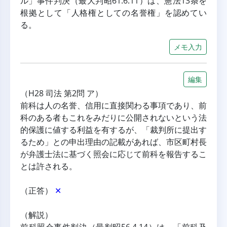
ル」事件判決（最大判昭61.6.11）は、憲法13条を
根拠として「人格権としての名誉権」を認めてい
る。
メモ入力
編集
（H28 司法 第2問 ア）
前科は人の名誉、信用に直接関わる事項であり、前
科のある者もこれをみだりに公開されないという法
的保護に値する利益を有するが、「裁判所に提出す
るため」との申出理由の記載があれば、市区町村長
が弁護士法に基づく照会に応じて前科を報告するこ
とは許される。
（正答） 
✕
（解説）