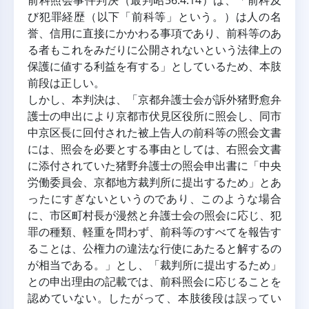
前科照会事件判決（最判昭56.4.14）は、「前科及
び犯罪経歴（以下「前科等」という。）は人の名
誉、信用に直接にかかわる事項であり、前科等のあ
る者もこれをみだりに公開されないという法律上の
保護に値する利益を有する」としているため、本肢
前段は正しい。
しかし、本判決は、「京都弁護士会が訴外猪野愈弁
護士の申出により京都市伏見区役所に照会し、同市
中京区長に回付された被上告人の前科等の照会文書
には、照会を必要とする事由としては、右照会文書
に添付されていた猪野弁護士の照会申出書に「中央
労働委員会、京都地方裁判所に提出するため」とあ
ったにすぎないというのであり、このような場合
に、市区町村長が漫然と弁護士会の照会に応じ、犯
罪の種類、軽重を問わず、前科等のすべてを報告す
ることは、公権力の違法な行使にあたると解するの
が相当である。」とし、「裁判所に提出するため」
との申出理由の記載では、前科照会に応じることを
認めていない。したがって、本肢後段は誤ってい