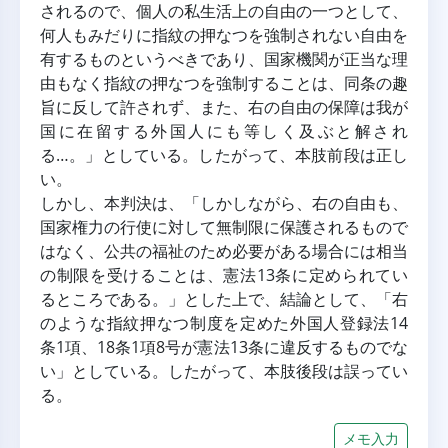
されるので、個人の私生活上の自由の一つとして、
何人もみだりに指紋の押なつを強制されない自由を
有するものというべきであり、国家機関が正当な理
由もなく指紋の押なつを強制することは、同条の趣
旨に反して許されず、また、右の自由の保障は我が
国に在留する外国人にも等しく及ぶと解され
る…。」としている。したがって、本肢前段は正し
い。
しかし、本判決は、「しかしながら、右の自由も、
国家権力の行使に対して無制限に保護されるもので
はなく、公共の福祉のため必要がある場合には相当
の制限を受けることは、憲法13条に定められてい
るところである。」とした上で、結論として、「右
のような指紋押なつ制度を定めた外国人登録法14
条1項、18条1項8号が憲法13条に違反するものでな
い」としている。したがって、本肢後段は誤ってい
る。
メモ入力