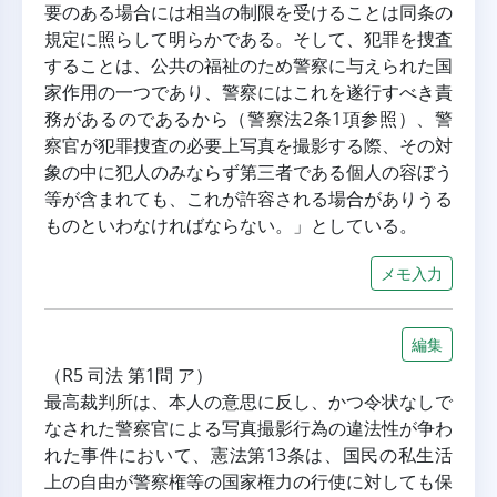
要のある場合には相当の制限を受けることは同条の
規定に照らして明らかである。そして、犯罪を捜査
することは、公共の福祉のため警察に与えられた国
家作用の一つであり、警察にはこれを遂行すべき責
務があるのであるから（警察法2条1項参照）、警
察官が犯罪捜査の必要上写真を撮影する際、その対
象の中に犯人のみならず第三者である個人の容ぼう
等が含まれても、これが許容される場合がありうる
ものといわなければならない。」としている。
メモ入力
編集
（R5 司法 第1問 ア）
最高裁判所は、本人の意思に反し、かつ令状なしで
なされた警察官による写真撮影行為の違法性が争わ
れた事件において、憲法第13条は、国民の私生活
上の自由が警察権等の国家権力の行使に対しても保