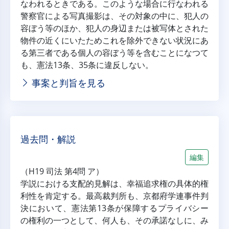
なわれるときである。このような場合に行なわれる
警察官による写真撮影は、その対象の中に、犯人の
容ぼう等のほか、犯人の身辺または被写体とされた
物件の近くにいたためこれを除外できない状況にあ
る第三者である個人の容ぼう等を含むことになつて
も、憲法13条、35条に違反しない。
事案と判旨を見る
過去問・解説
編集
（H19 司法 第4問 ア）
学説における支配的見解は、幸福追求権の具体的権
利性を肯定する。最高裁判所も、京都府学連事件判
決において、憲法第13条が保障するプライバシー
の権利の一つとして、何人も、その承諾なしに、み