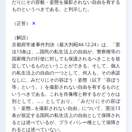
だりにその容貌・姿態を撮影されない自由を有する
ものというべきである、と判示した。
（正答） 
✕
（解説）
京都府学連事件判決（最大判昭44.12.24）は、「憲
法13条は、…国民の私生活上の自由が、警察権等の
国家権力の行使に対しても保護されるべきことを規
定しているものということができる。そして、個人
の私生活上の自由の一つとして、何人も、その承諾
なしに、みだりにその容ぼう・姿態（以下「容ぼう
等」という。）を撮影されない自由を有するものと
いうべきである。これを肖像権と称するかどうかは
別として、…」としており、「みだりにその容ぼ
う・姿態…を撮影されない自由」について、憲法13
条が規定する国民の私生活上の自由として保障され
るとは述べているが、プライバシー権として保障さ
れるとは述べていない。