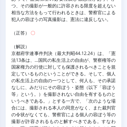
つ、その撮影が一般的に許容される限度を超えない
相当な方法をもって行われるときは、警察官による
犯人の容ぼうの写真撮影は、憲法に違反しない。
（正答） 
〇
（解説）
京都府学連事件判決（最大判昭44.12.24）は、「憲
法13条は、…国民の私生活上の自由が、警察権等の
国家権力の行使に対しても保護されるべきことを規
定しているものということができる。そして、個人
の私生活上の自由の一つとして、何人も、その承諾
なしに、みだりにその容ぼう・姿態（以下「容ぼう
等」という。）を撮影されない自由を有するものと
いうべきである。」とする一方で、「次のような場
合には、撮影される本人の同意がなく、また裁判官
の令状がなくても、警察官による個人の容ぼう等の
撮影が許容されるものと解すべきである。すなわ