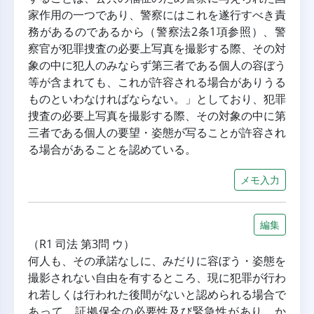
家作用の一つであり、警察にはこれを遂行すべき責
務があるのであるから（警察法2条1項参照）、警
察官が犯罪捜査の必要上写真を撮影する際、その対
象の中に犯人のみならず第三者である個人の容ぼう
等が含まれても、これが許容される場合がありうる
ものといわなければならない。」としており、犯罪
捜査の必要上写真を撮影する際、その対象の中に第
三者である個人の要望・姿態が写ることが許容され
る場合があることを認めている。
メモ入力
編集
（R1 司法 第3問 ウ）
何人も、その承諾なしに、みだりに容ぼう・姿態を
撮影されない自由を有するところ、現に犯罪が行わ
れ若しくは行われた後間がないと認められる場合で
あって、証拠保全の必要性及び緊急性があり、か