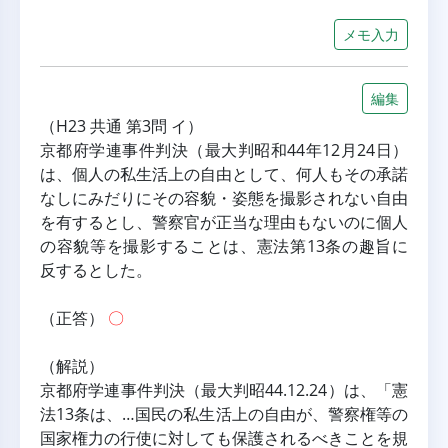
メモ入力
編集
（H23 共通 第3問 イ）
京都府学連事件判決（最大判昭和44年12月24日）
は、個人の私生活上の自由として、何人もその承諾
なしにみだりにその容貌・姿態を撮影されない自由
を有するとし、警察官が正当な理由もないのに個人
の容貌等を撮影することは、憲法第13条の趣旨に
反するとした。
（正答） 
〇
（解説）
京都府学連事件判決（最大判昭44.12.24）は、「憲
法13条は、…国民の私生活上の自由が、警察権等の
国家権力の行使に対しても保護されるべきことを規