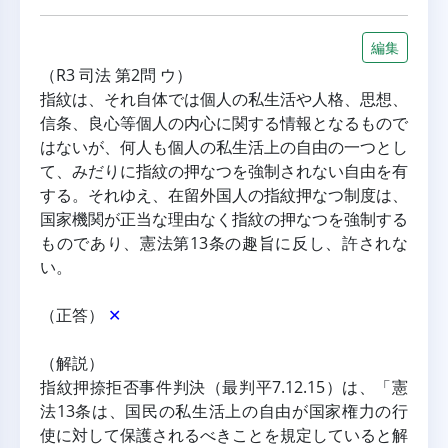
編集
（R3 司法 第2問 ウ）
指紋は、それ自体では個人の私生活や人格、思想、
信条、良心等個人の内心に関する情報となるもので
はないが、何人も個人の私生活上の自由の一つとし
て、みだりに指紋の押なつを強制されない自由を有
する。それゆえ、在留外国人の指紋押なつ制度は、
国家機関が正当な理由なく指紋の押なつを強制する
ものであり、憲法第13条の趣旨に反し、許されな
い。
（正答） 
✕
（解説）
指紋押捺拒否事件判決（最判平7.12.15）は、「憲
法13条は、国民の私生活上の自由が国家権力の行
使に対して保護されるべきことを規定していると解