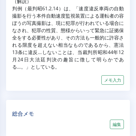
（解説）
判例（最判昭61.2.14）は、「速度違反車両の自動
撮影を行う本件自動速度監視装置による運転者の容
ぼうの写真撮影は、現に犯罪が行われている場合に
なされ、犯罪の性質、態様からいって緊急に証拠保
全をする必要性があり、その方法も一般的に許容さ
れる限度を超えない相当なものであるから、憲法
13条に違反…しないことは、当裁判所昭和44年12
月24日大法廷判決の趣旨に徴して明らかであ
る…。」としている。
メモ入力
総合メモ
編集