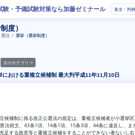
試験・予備試験対策なら加藤ゼミナール
挙制度）
 憲法
選挙（選挙制度）
次のカテゴリ
における重複立候補制 最大判平成11年11月10日
立候補制に係る改正公選法の規定は、重複立候補者が小選挙区
憲法前文、43条1項、14条1項、15条3項、44条に違反し
充足する政党等と重複立候補をすることができない者ないし右