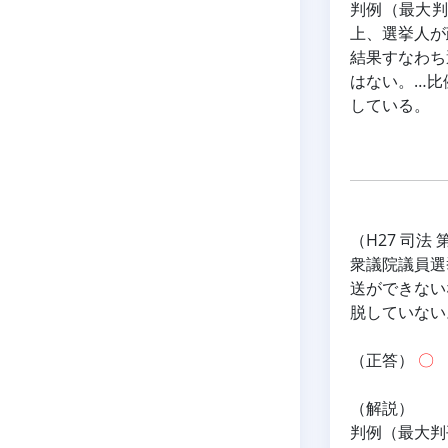
判例（最大判
上、選挙人が
結果すなわち
はない。…比
している。
（H27 司法 
衆議院議員選
送ができない
脱していない
（正答） 
〇
（解説）
判例（最大判