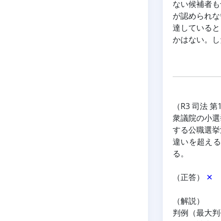
ない候補者も
が認められな
達していると
かはない。し
（R3 司法 第
衆議院の小選
する公職選挙
違いを超える
る。
（正答） 
✕
（解説）
判例（最大判