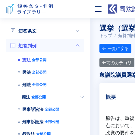
司法
選挙（選
短答条文
トップ
短答判例
短答判例
一覧に戻る
憲法
全部公開
前のカテゴリ
民法
全部公開
衆議院議員選挙
刑法
全部公開
商法
概要
全部公開
民事訴訟法
全部公開
原告は、重複
刑事訴訟法
全部公開
点において、
政党の要件を
行政法
全部公開