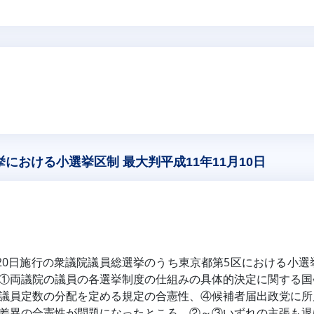
における小選挙区制 最大判平成11年11月10日
月20日施行の衆議院議員総選挙のうち東京都第5区における小
①両議院の議員の各選挙制度の仕組みの具体的決定に関する国
議員定数の分配を定める規定の合憲性、④候補者届出政党に所
差異の合憲性が問題になったところ、②～③いずれの主張も退