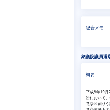
総合メモ
衆議院議員選挙
概要
平成8年10
訟において、
選挙区割りや
選挙運動上の