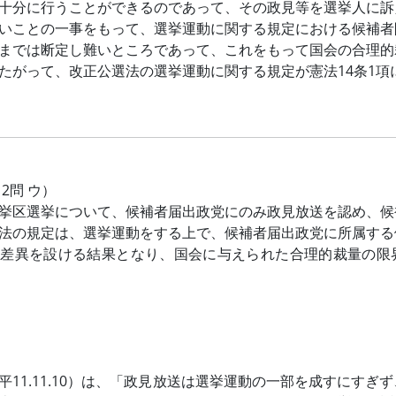
十分に行うことができるのであって、その政見等を選挙人に訴
いことの一事をもって、選挙運動に関する規定における候補者
までは断定し難いところであって、これをもって国会の合理的
たがって、改正公選法の選挙運動に関する規定が憲法14条1
12問 ウ）
挙区選挙について、候補者届出政党にのみ政見放送を認め、候
法の規定は、選挙運動をする上で、候補者届出政党に所属する
差異を設ける結果となり、国会に与えられた合理的裁量の限界
平11.11.10）は、「政見放送は選挙運動の一部を成すにす