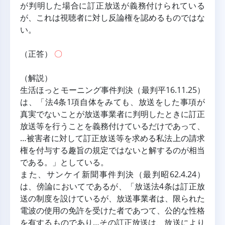
が判明した場合に訂正放送が義務付けられている
が、これは視聴者に対し反論権を認めるものではな
い。
（正答） 
〇
（解説）
生活ほっとモーニング事件判決（最判平16.11.25）
は、「法4条1項自体をみても、放送をした事項が
真実でないことが放送事業者に判明したときに訂正
放送等を行うことを義務付けているだけであって、
…被害者に対して訂正放送等を求める私法上の請求
権を付与する趣旨の規定ではないと解するのが相当
である。」としている。
また、サンケイ新聞事件判決（最判昭62.4.24）
は、傍論においてであるが、「放送法4条は訂正放
送の制度を設けているが、放送事業者は、限られた
電波の使用の免許を受けた者であつて、公的な性格
を有するものであり…その訂正放送は、放送により