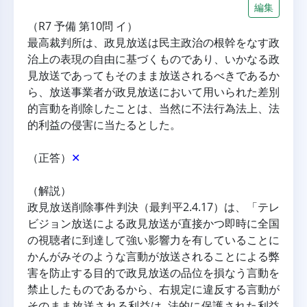
編集
（R7 予備 第10問 イ）
最高裁判所は、政見放送は民主政治の根幹をなす政
治上の表現の自由に基づくものであり、いかなる政
見放送であってもそのまま放送されるべきであるか
ら、放送事業者が政見放送において用いられた差別
的言動を削除したことは、当然に不法行為法上、法
的利益の侵害に当たるとした。
（正答）
✕
（解説）
政見放送削除事件判決（最判平2.4.17）は、「テレ
ビジョン放送による政見放送が直接かつ即時に全国
の視聴者に到達して強い影響力を有していることに
かんがみそのような言動が放送されることによる弊
害を防止する目的で政見放送の品位を損なう言動を
禁止したものであるから、右規定に違反する言動が
そのまま放送される利益は 法的に保護された利益