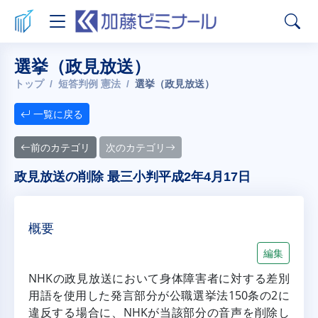
選挙（政見放送）
トップ
短答判例 憲法
選挙（政見放送）
一覧に戻る
前のカテゴリ
次のカテゴリ
政見放送の削除 最三小判平成2年4月17日
概要
編集
NHKの政見放送において身体障害者に対する差別
用語を使用した発言部分が公職選挙法150条の2に
違反する場合に、NHKが当該部分の音声を削除し