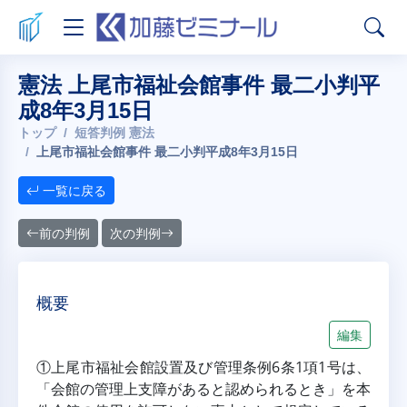
憲法 上尾市福祉会館事件 最二小判平
成8年3月15日
トップ
短答判例 憲法
上尾市福祉会館事件 最二小判平成8年3月15日
一覧に戻る
前の判例
次の判例
概要
編集
①上尾市福祉会館設置及び管理条例6条1項1号は、
「会館の管理上支障があると認められるとき」を本