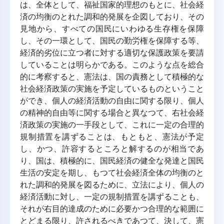
は、全体として、福祉国家的理想のもとに、社会経
済の均衡のとれた調和的発展を企図しており、その
見地から、すべての国民にいわゆる生存権を保障
し、その一環として、国民の勤労権を保障する等、
経済的劣位に立つ者に対する適切な保護政策を要請
していることは明らかである。このような点を総合
的に考察すると、憲法は、国の責務として積極的な
社会経済政策の実施を予定しているものということ
ができ、個人の経済活動の自由に関する限り、個人
の精神的自由等に関する場合と異なつて、右社会経
済政策の実施の一手段として、これに一定の合理的
規制措置を講ずることは、もともと、憲法が予定
し、かつ、許容するところと解するのが相当であ
り、国は、積極的に、国民経済の健全な発達と国民
生活の安定を期し、もつて社会経済全体の均衡のと
れた調和的発展を図るために、立法により、個人の
経済活動に対し、一定の規制措置を講ずることも、
それが右目的達成のために必要かつ合理的な範囲に
とどまる限り、許されるべきであつて、決して、憲