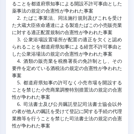
ることを都道府県知事による開設不許可事由とした
薬事法の規定の合憲性が争われた事案
　2. たばこ事業法、同法施行規則及びこれを受け
た大蔵大臣依命通達による製造たばこの小売販売業
に対する適正配置規制の合憲性が争われた事案
　3. 公衆浴場設置場所が配置の適正を欠くと認め
られることを都道府県知事による経営不許可事由と
した公衆浴場法の規定の合憲性が争われた事案
　4. 酒類の販売業を税務署長の免許制とし、その
要件を定めている酒税法の規定の合憲性が争われた
事案
　5. 都道府県知事の許可なく小売市場を開設する
ことを禁じた小売商業調整特別措置法の規定の合憲
性が争われた事案
　6. 司法書士及び公共嘱託登記司法書士協会以外
の者が他人の嘱託を受けて登記に関する手続の代理
業務等を行うことを禁じた司法書士法の規定の合憲
性が争われた事案