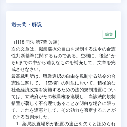
過去問・解説
編集
（H18 司法 第7問 改題）
次の文章は、職業選択の自由を規制する法令の合憲
性判断基準に関するものである。空欄に、後記1か
ら6までの中から適切なものを補充して、文章を完
成させなさい。
最高裁判所は、職業選択の自由を規制する法令の合
憲性に関して、［空欄］の判決において、積極的な
社会経済政策を実施するための法的規制措置につい
ては、立法府がその裁量権を逸脱し、当該法的規制
措置が著しく不合理であることが明白な場合に限っ
て、これを違憲として、その効力を否定することが
できる旨判示した。
　1. 薬局設置場所が配置の適正を欠くと認められ