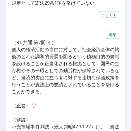
規定として憲法29条1項を挙げていない。
メモ入力
編集
（R1 共通 第7問 イ）
個人の経済活動の自由に対して、社会経済全体の均
衡のとれた調和的発展を図るという積極目的の規制
を設けることが正当化される根拠として、国民の生
存権やその一環としての勤労権が保障されているな
ど、経済的劣位に立つ者に対する適切な保護政策を
行うことが憲法上の要請とされていることを挙げる
ことができる。
（正答） 
〇
（解説）
小売市場事件判決（最大判昭47.11.22）は、「憲法