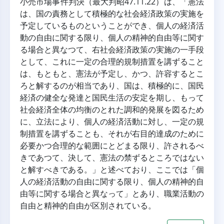
小売市場事件判決（最大判昭47.11.22）は、「憲法
は、国の責務として積極的な社会経済政策の実施を
予定しているものということができ、個人の経済活
動の自由に関する限り、個人の精神的自由等に関す
る場合と異なつて、右社会経済政策の実施の一手段
として、これに一定の合理的規制措置を講ずること
は、もともと、憲法が予定し、かつ、許容するとこ
ろと解するのが相当であり、国は、積極的に、国民
経済の健全な発達と国民生活の安定を期し、もって
社会経済全体の均衡のとれた調和的発展を図るため
に、立法により、個人の経済活動に対し、一定の規
制措置を講ずることも、それが右目的達成のために
必要かつ合理的な範囲にとどまる限り、許されるべ
きであつて、決して、憲法の禁ずるところではない
と解すべきである。」と述べており、ここでは「個
人の経済活動の自由に関する限り、個人の精神的自
由等に関する場合と異なって」とあり、職業活動の
自由と精神的自由が区別されている。