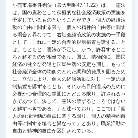
小売市場事件判決（最大判昭47.11.22）は、「憲法
は、国の責務として積極的な社会経済政策の実施を
予定しているものということができ、個人の経済活
動の自由に関する限り、個人の精神的自由等に関す
る場合と異なつて、右社会経済政策の実施の一手段
として、これに一定の合理的規制措置を講ずること
は、もともと、憲法が予定し、かつ、許容するとこ
ろと解するのが相当であり、国は、積極的に、国民
経済の健全な発達と国民生活の安定を期し、もって
社会経済全体の均衡のとれた調和的発展を図るため
に、立法により、個人の経済活動に対し、一定の規
制措置を講ずることも、それが右目的達成のために
必要かつ合理的な範囲にとどまる限り、許されるべ
きであつて、決して、憲法の禁ずるところではない
と解すべきである。」と述べており、ここでは「個
人の経済活動の自由に関する限り、個人の精神的自
由等に関する場合と異なって」とあり、職業活動の
自由と精神的自由が区別されている。