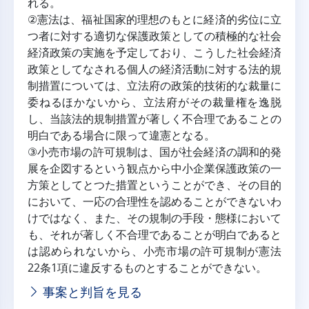
れる。
②憲法は、福祉国家的理想のもとに経済的劣位に立
つ者に対する適切な保護政策としての積極的な社会
経済政策の実施を予定しており、こうした社会経済
政策としてなされる個人の経済活動に対する法的規
制措置については、立法府の政策的技術的な裁量に
委ねるほかないから、立法府がその裁量権を逸脱
し、当該法的規制措置が著しく不合理であることの
明白である場合に限って違憲となる。
③小売市場の許可規制は、国が社会経済の調和的発
展を企図するという観点から中小企業保護政策の一
方策としてとつた措置ということができ、その目的
において、一応の合理性を認めることができないわ
けではなく、また、その規制の手段・態様において
も、それが著しく不合理であることが明白であると
は認められないから、小売市場の許可規制が憲法
22条1項に違反するものとすることができない。
事案と判旨を見る