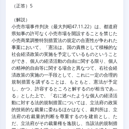
（正答）5
（解説）
小売市場事件判決（最大判昭47.11.22）は、都道府
県知事の許可なく小売市場を開設することを禁じた
小売商業調整特別措置法の規定の合憲性が争われた
事案において、「憲法は、国の責務として積極的な
社会経済政策の実施を予定しているものということ
ができ、個人の経済活動の自由に関する限り、個人
の精神的自由等に関する場合と異なつて、右社会経
済政策の実施の一手段として、これに一定の合理的
規制措置を講ずることは、もともと、憲法が予定
し、かつ、許容するところと解するのが相当であ…
る」とした上で、「右に述べたような個人の経済活
動に対する法的規制措置については、立法府の政策
的技術的な裁量に委ねるほかはなく、裁判所は、立
法府の右裁量的判断を尊重するのを建前とし、た
だ、立法府がその裁量権を逸脱し、当該法的規制措