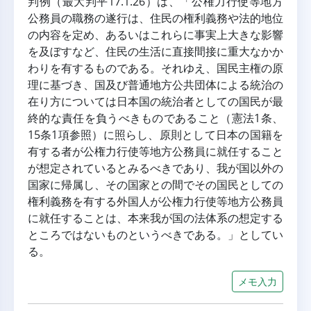
判例（最大判平17.1.26）は、「公権力行使等地方
公務員の職務の遂行は、住民の権利義務や法的地位
の内容を定め、あるいはこれらに事実上大きな影響
を及ぼすなど、住民の生活に直接間接に重大なかか
わりを有するものである。それゆえ、国民主権の原
理に基づき、国及び普通地方公共団体による統治の
在り方については日本国の統治者としての国民が最
終的な責任を負うべきものであること（憲法1条、
15条1項参照）に照らし、原則として日本の国籍を
有する者が公権力行使等地方公務員に就任すること
が想定されているとみるべきであり、我が国以外の
国家に帰属し、その国家との間でその国民としての
権利義務を有する外国人が公権力行使等地方公務員
に就任することは、本来我が国の法体系の想定する
ところではないものというべきである。」としてい
る。
メモ入力