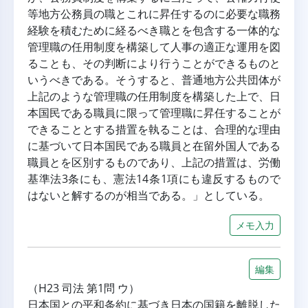
等地方公務員の職とこれに昇任するのに必要な職務
経験を積むために経るべき職とを包含する一体的な
管理職の任用制度を構築して人事の適正な運用を図
ることも、その判断により行うことができるものと
いうべきである。そうすると、普通地方公共団体が
上記のような管理職の任用制度を構築した上で、日
本国民である職員に限って管理職に昇任することが
できることとする措置を執ることは、合理的な理由
に基づいて日本国民である職員と在留外国人である
職員とを区別するものであり、上記の措置は、労働
基準法3条にも、憲法14条1項にも違反するもので
はないと解するのが相当である。」としている。
メモ入力
編集
（H23 司法 第1問 ウ）
日本国との平和条約に基づき日本の国籍を離脱した