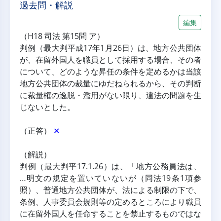
過去問・解説
編集
（H18 司法 第15問 ア）
判例（最大判平成17年1月26日）は、地方公共団体
が、在留外国人を職員として採用する場合、その者
について、どのような昇任の条件を定めるかは当該
地方公共団体の裁量にゆだねられるから、その判断
に裁量権の逸脱・濫用がない限り、違法の問題を生
じないとした。
（正答） 
✕
（解説）
判例（最大判平17.1.26）は、「地方公務員法は、
…明文の規定を置いていないが（同法19条1項参
照）、普通地方公共団体が、法による制限の下で、
条例、人事委員会規則等の定めるところにより職員
に在留外国人を任命することを禁止するものではな