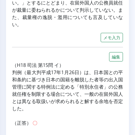
い。」とするにとどまり、在留外国人の公務員就任
が裁量に委ねられるかについて判示していない。ま
た、裁量権の逸脱・濫用についても言及していな
い。
メモ入力
編集
（H18 司法 第15問 イ）
判例（最大判平成17年1月26日）は、日本国との平
和条約に基づき日本の国籍を離脱した者等の出入国
管理に関する特例法に定める「特別永住者」の公務
就任権を制限する場合について、一般の在留外国人
とは異なる取扱いが求められると解する余地を否定
した。
（正答） 
〇