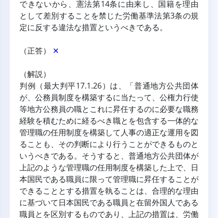
できないから、憲法第14条に由来し、国籍を理由
として差別することを禁じた労働基準法第3条の規
定に反する違法な措置というべきである。
（正答） 
✕
（解説）
判例（最大判平17.1.26）は、「普通地方公共団体
が、公務員制度を構築するに当たって、公権力行使
等地方公務員の職とこれに昇任するのに必要な職務
経験を積むために経るべき職とを包含する一体的な
管理職の任用制度を構築して人事の適正な運用を図
ることも、その判断により行うことができるものと
いうべきである。そうすると、普通地方公共団体が
上記のような管理職の任用制度を構築した上で、日
本国民である職員に限って管理職に昇任することが
できることとする措置を執ることは、合理的な理由
に基づいて日本国民である職員と在留外国人である
職員とを区別するものであり、上記の措置は、労働