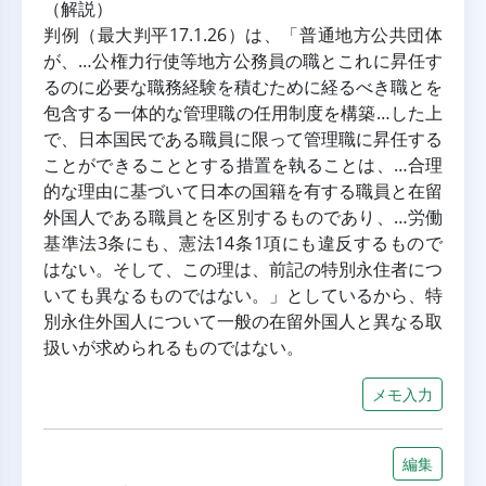
（解説）
判例（最大判平17.1.26）は、「普通地方公共団体
が、…公権力行使等地方公務員の職とこれに昇任す
るのに必要な職務経験を積むために経るべき職とを
包含する一体的な管理職の任用制度を構築…した上
で、日本国民である職員に限って管理職に昇任する
ことができることとする措置を執ることは、…合理
的な理由に基づいて日本の国籍を有する職員と在留
外国人である職員とを区別するものであり、…労働
基準法3条にも、憲法14条1項にも違反するもので
はない。そして、この理は、前記の特別永住者につ
いても異なるものではない。」としているから、特
別永住外国人について一般の在留外国人と異なる取
扱いが求められるものではない。
メモ入力
編集