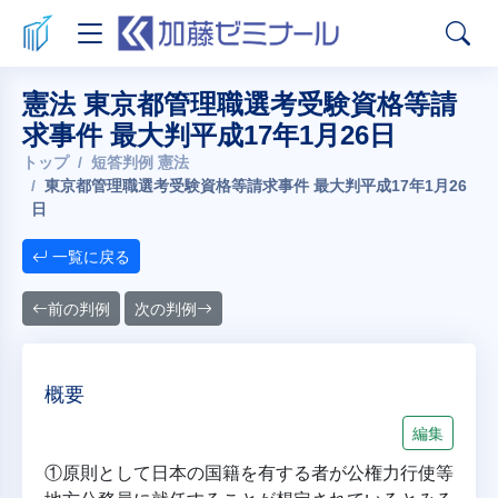
憲法 東京都管理職選考受験資格等請
求事件 最大判平成17年1月26日
トップ
短答判例 憲法
東京都管理職選考受験資格等請求事件 最大判平成17年1月26
日
一覧に戻る
前の判例
次の判例
概要
編集
①原則として日本の国籍を有する者が公権力行使等