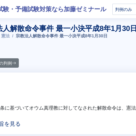
試験・予備試験対策なら加藤ゼミナール
法人解散命令事件 最一小決平成8年1月30
 憲法
宗教法人解散命令事件 最一小決平成8年1月30日
の判例
1条に基づいてオウム真理教に対してなされた解散命令は、憲法
旨を見る