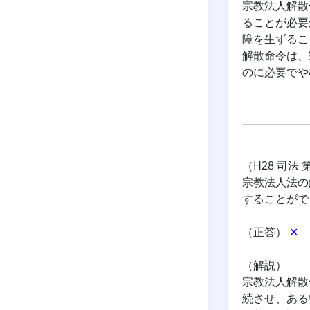
宗教法人解散
ることが必要
障を生ずるこ
解散命令は、
のに必要でや
（H28 司法 
宗教法人法の
することがで
（正答） 
✕
（解説）
宗教法人解散
続させ、ある