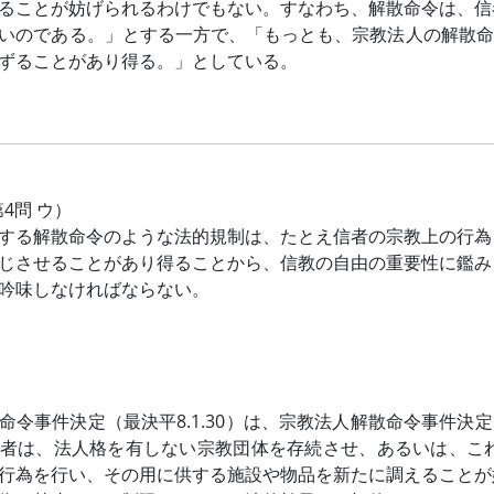
ることが妨げられるわけでもない。すなわち、解散命令は、信
いのである。」とする一方で、「もっとも、宗教法人の解散命
ずることがあり得る。」としている。
第4問 ウ）
する解散命令のような法的規制は、たとえ信者の宗教上の行為
じさせることがあり得ることから、信教の自由の重要性に鑑み
吟味しなければならない。
命令事件決定（最決平8.1.30）は、宗教法人解散命令事件決定
者は、法人格を有しない宗教団体を存続させ、あるいは、こ
行為を行い、その用に供する施設や物品を新たに調えることが