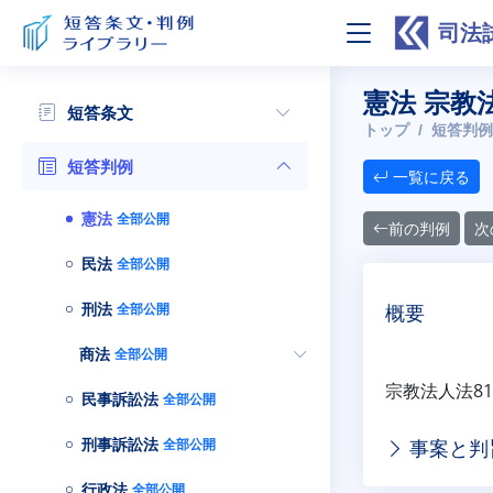
司法
憲法 宗教
短答条文
トップ
短答判例
短答判例
一覧に戻る
憲法
全部公開
前の判例
次
民法
全部公開
刑法
全部公開
概要
商法
全部公開
宗教法人法8
民事訴訟法
全部公開
刑事訴訟法
全部公開
事案と判
行政法
全部公開