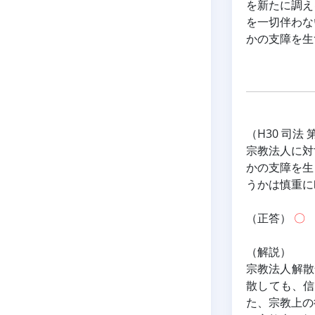
を新たに調え
を一切伴わな
かの支障を生
（H30 司法 
宗教法人に対
かの支障を生
うかは慎重に
（正答） 
〇
（解説）
宗教法人解散
散しても、信
た、宗教上の