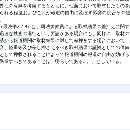
要性の有無を考慮するとともに、他面において取材したものを
られる程度およびこれが報道の自由に及ぼす影響の度合その他
。
決（最決平2.7.9）は、司法警察員による取材結果の差押えに
迅速な捜査の遂行という要請がある場合にも、同様に、取材の
請から報道機関の取材結果に対して差押をする場合において、
容、軽重等及び差し押さえるべき取材結果の証拠としての価値
として押収されることによって報道機関の報道の自由が妨げら
衡量すべきであることは、明らかである…。」としている。