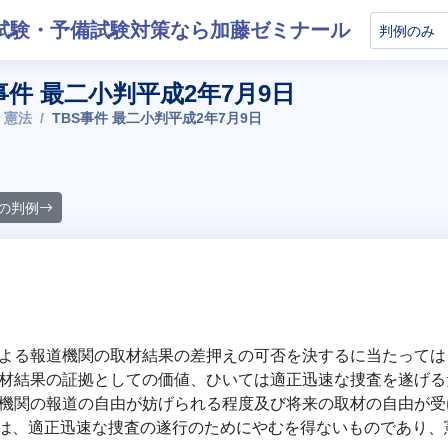
試験・予備試験対策なら加藤ゼミナール
事件 最二小判平成2年7月9日
 憲法
TBS事件 最二小判平成2年7月9日
の判例
よる報道機関の取材結果の差押えの可否を決するに当たっては
材結果の証拠としての価値、ひいては適正迅速な捜査を遂げる
機関の報道の自由が妨げられる程度及び将来の取材の自由が受
は、適正迅速な捜査の遂行のためにやむを得ないものであり、