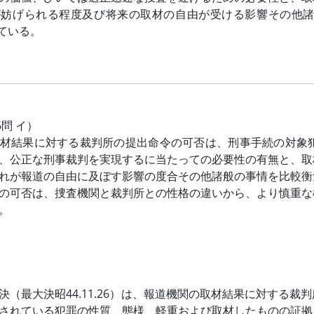
が妨げられる程度及び将来の取材の自由が受ける影響その他
ている。
6問 イ）
材結果に対する裁判所の提出命令の可否は、刑事手続の対象
、公正な刑事裁判を実現するに当たっての必要性の有無と、取
れが報道の自由に及ぼす影響の度合その他諸般の事情を比較衡
の可否は、捜査機関と裁判所との性格の違いから、より慎重な
。
決（最大決昭44.11.26）は、報道機関の取材結果に対する
されている犯罪の性質、態様、軽重および取材したものの証拠