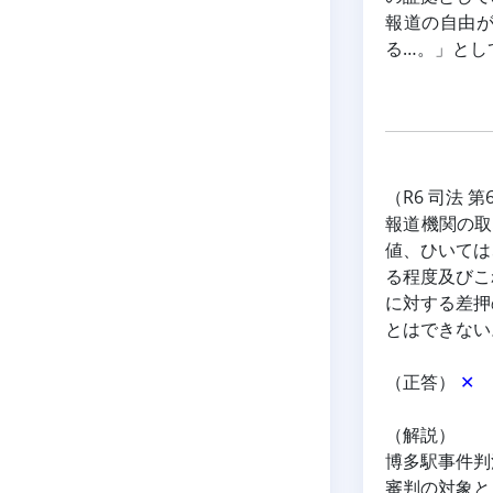
報道の自由
る…。」とし
（R6 司法 第
報道機関の取
値、ひいては
る程度及びこ
に対する差押
とはできない
（正答） 
✕
（解説）
博多駅事件判
審判の対象と