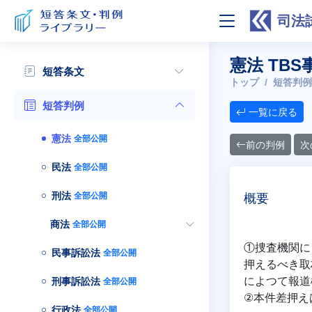
司法
憲法 TBS
短答条文
トップ
短答判例
短答判例
一覧に戻る
憲法
全部公開
前の判例
次
民法
全部公開
刑法
全部公開
概要
商法
全部公開
①捜査機関に
民事訴訟法
全部公開
押えるべき取
によつて報道
刑事訴訟法
全部公開
②本件差押え
行政法
全部公開