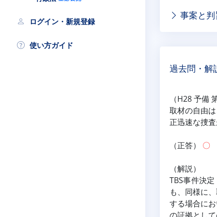
事案と判
ログイン・新規登録
使い方ガイド
過去問・解
（H28 予備 
取材の自由は
正迅速な捜査
（正答） 
〇
（解説）
TBS事件決
も、同様に、
する場合にお
の証拠として