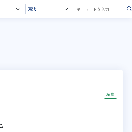
編集
る。