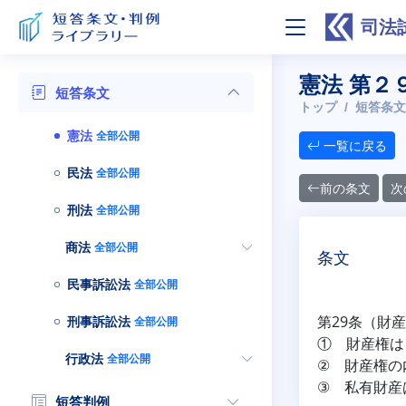
司法
憲法 第２
短答条文
トップ
短答条文
憲法
全部公開
一覧に戻る
民法
全部公開
前の条文
次
刑法
全部公開
商法
全部公開
条文
民事訴訟法
全部公開
第29条（財
刑事訴訟法
全部公開
① 財産権は
行政法
全部公開
② 財産権の
③ 私有財産
短答判例