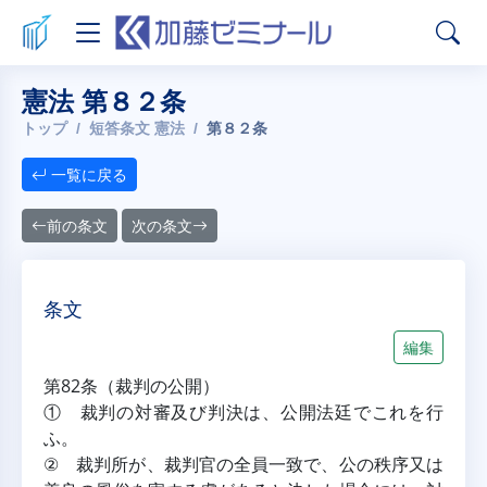
憲法 第８２条
トップ
短答条文 憲法
第８２条
一覧に戻る
前の条文
次の条文
条文
編集
第82条（裁判の公開）
① 裁判の対審及び判決は、公開法廷でこれを行
ふ。
② 裁判所が、裁判官の全員一致で、公の秩序又は