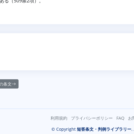
ある（509条2項）。
の条文
利用規約
プライバシーポリシー
FAQ
お
© Copyright
短答条文・判例ライブラリー
.