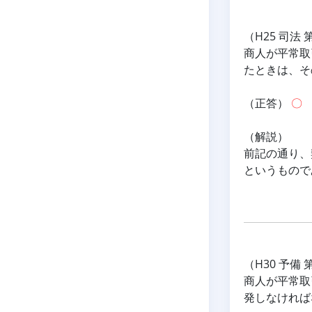
（H25 司法 
商人が平常取
たときは、そ
（正答） 
〇
（解説）
前記の通り、
というもので
（H30 予備 
商人が平常取
発しなければ