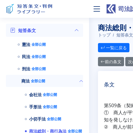
司法
商法総則・
短答条文
トップ
短答条文
憲法
全部公開
一覧に戻る
民法
全部公開
前の条文
次
刑法
全部公開
商法
全部公開
条文
会社法
全部公開
第509条（
手形法
全部公開
① 商人が平
小切手法
全部公開
知を発しなけ
② 商人が前
商法総則・商行為法
全部公開