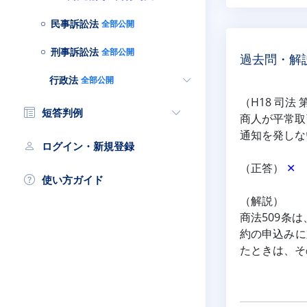
民事訴訟法
全部公開
刑事訴訟法
全部公開
過去問・解
行政法
全部公開
（H18 司法 
短答判例
商人が平常取
通知を発しな
ログイン・新規登録
（正答） 
✕
使い方ガイド
（解説）
商法509条
約の申込みに
たときは、そ