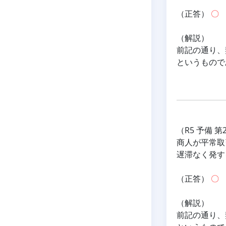
（正答） 
〇
（解説）
前記の通り、
というもので
（R5 予備 第
商人が平常取
遅滞なく発す
（正答） 
〇
（解説）
前記の通り、