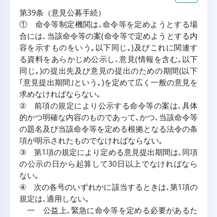
第39条（意見公募手続）
① 命令等制定機関は､命令等を定めようとする場
合には､当該命令等の案(命令等で定めようとする内
容を示すものをいう｡以下同じ｡)及びこれに関連す
る資料をあらかじめ公示し､意見(情報を含む｡以下
同じ｡)の提出先及び意見の提出のための期間(以下
｢意見提出期間｣という｡)を定めて広く一般の意見を
求めなければならない｡
② 前項の規定により公示する命令等の案は､具体
的かつ明確な内容のものであって､かつ､当該命令等
の題名及び当該命令等を定める根拠となる法令の条
項が明示されたものでなければならない｡
③ 第1項の規定により定める意見提出期間は､同項
の公示の日から起算して30日以上でなければなら
ない｡
④ 次の各号のいずれかに該当するときは､第1項の
規定は､適用しない｡
一 公益上､緊急に命令等を定める必要があるた