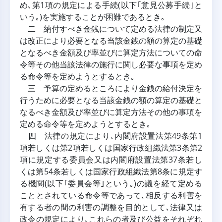
め､第1項の規定による手続(以下｢意見公募手続｣と
いう｡)を実施することが困難であるとき｡
二 納付すべき金銭について定める法律の制定又
は改正により必要となる当該金銭の額の算定の基礎
となるべき金額及び率並びに算定方法についての命
令等その他当該法律の施行に関し必要な事項を定め
る命令等を定めようとするとき｡
三 予算の定めるところにより金銭の給付決定を
行うために必要となる当該金銭の額の算定の基礎と
なるべき金額及び率並びに算定方法その他の事項を
定める命令等を定めようとするとき｡
四 法律の規定により､内閣府設置法第49条第1
項若しくは第2項若しくは国家行政組織法第3条第2
項に規定する委員会又は内閣府設置法第37条若し
くは第54条若しくは国家行政組織法第8条に規定す
る機関(以下｢委員会等｣という｡)の議を経て定める
こととされている命令等であって､相反する利害を
有する者の間の利害の調整を目的として､法律又は
政令の規定により､これらの者及び公益をそれぞれ