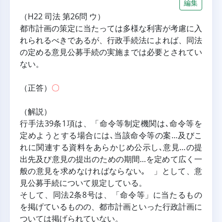
編集
（H22 司法 第26問 ウ）
都市計画の策定に当たっては多様な利害が考慮に入
れられるべきであるが、行政手続法によれば、同法
の定める意見公募手続の実施までは必要とされてい
ない。
（正答）
〇
（解説）
行手法39条1項は、「命令等制定機関は､命令等を
定めようとする場合には､当該命令等の案…及びこ
れに関連する資料をあらかじめ公示し､意見…の提
出先及び意見の提出のための期間…を定めて広く一
般の意見を求めなければならない｡ 」として、意
見公募手続について規定している。
そして、同法2条8号は、「命令等」に当たるもの
を掲げているものの、都市計画といった行政計画に
ついては掲げられていない。