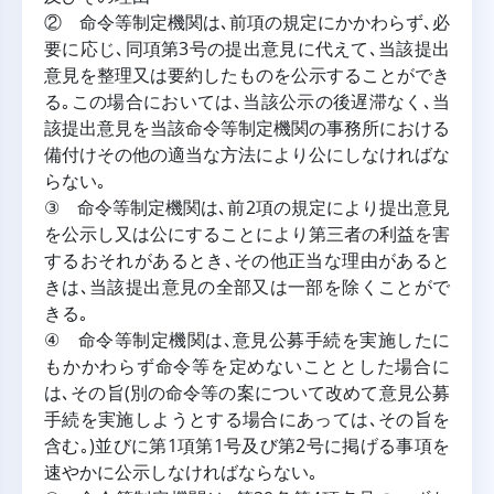
② 命令等制定機関は､前項の規定にかかわらず､必
要に応じ､同項第3号の提出意見に代えて､当該提出
意見を整理又は要約したものを公示することができ
る｡この場合においては､当該公示の後遅滞なく､当
該提出意見を当該命令等制定機関の事務所における
備付けその他の適当な方法により公にしなければな
らない｡
③ 命令等制定機関は､前2項の規定により提出意見
を公示し又は公にすることにより第三者の利益を害
するおそれがあるとき､その他正当な理由があると
きは､当該提出意見の全部又は一部を除くことがで
きる｡
④ 命令等制定機関は､意見公募手続を実施したに
もかかわらず命令等を定めないこととした場合に
は､その旨(別の命令等の案について改めて意見公募
手続を実施しようとする場合にあっては､その旨を
含む｡)並びに第1項第1号及び第2号に掲げる事項を
速やかに公示しなければならない｡