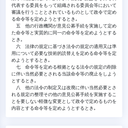
代表する委員をもって組織される委員会等において
審議を行うこととされているものとして政令で定め
る命令等を定めようとするとき｡
五 他の行政機関が意見公募手続を実施して定め
た命令等と実質的に同一の命令等を定めようとする
とき｡
六 法律の規定に基づき法令の規定の適用又は準
用について必要な技術的読替えを定める命令等を定
めようとするとき｡
七 命令等を定める根拠となる法令の規定の削除
に伴い当然必要とされる当該命令等の廃止をしよう
とするとき｡
八 他の法令の制定又は改廃に伴い当然必要とさ
れる規定の整理その他の意見公募手続を実施するこ
とを要しない軽微な変更として政令で定めるものを
内容とする命令等を定めようとするとき｡