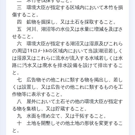
二 木竹を伐採すること。
三 環境大臣が指定する区域内において木竹を損
傷すること。
四 鉱物を掘採し、又は土石を採取すること。
五 河川、湖沼等の水位又は水量に増減を及ぼさ
せること。
六 環境大臣が指定する湖沼又は湿原及びこれら
の周辺1ｷロﾒｰﾄﾙの区域内において当該湖沼若しく
は湿原又はこれらに流水が流入する水域若しくは水
路に汚水又は廃水を排水設備を設けて排出するこ
と。
七 広告物その他これに類する物を掲出し、若し
くは設置し、又は広告その他これに類するものを工
作物等に表示すること。
八 屋外において土石その他の環境大臣が指定す
る物を集積し、又は貯蔵すること。
九 水面を埋め立て、又は干拓すること。
十 土地を開墾しその他土地の形状を変更するこ
と。