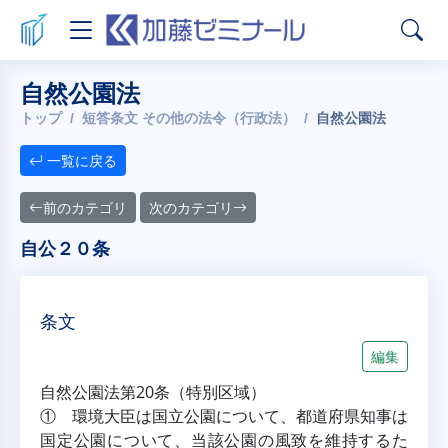
自然公園法
トップ
短答条文 その他の法令（行政法）
自然公園法
一覧に戻る
前のカテゴリ
次のカテゴリ
自公２０条
条文
編集
自然公園法第20条（特別区域）
① 環境大臣は国立公園について、都道府県知事は
国定公園について、当該公園の風致を維持するた