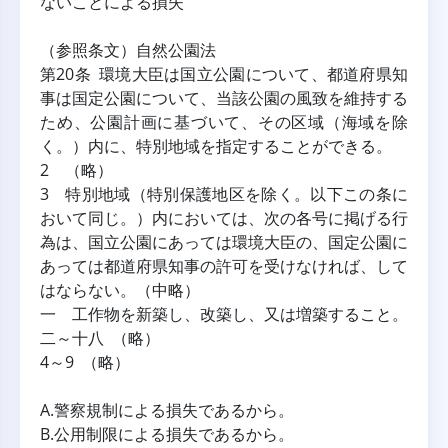
ないことによる損失
（参照条文）自然公園法
第20条 環境大臣は国立公園について、都道府県知
事は国定公園について、当該公園の風致を維持する
ため、公園計画に基づいて、その区域（海域を除
く。）内に、特別地域を指定することができる。
2 （略）
3 特別地域（特別保護地区を除く。以下この条に
おいて同じ。）内においては、次の各号に掲げる行
為は、国立公園にあっては環境大臣の、国定公園に
あっては都道府県知事の許可を受けなければ、して
はならない。（中略）
一 工作物を新築し、改築し、又は増築すること。
二～十八 （略）
4～9 （略）
A.警察規制による損失であるから。
B.公用制限による損失であるから。