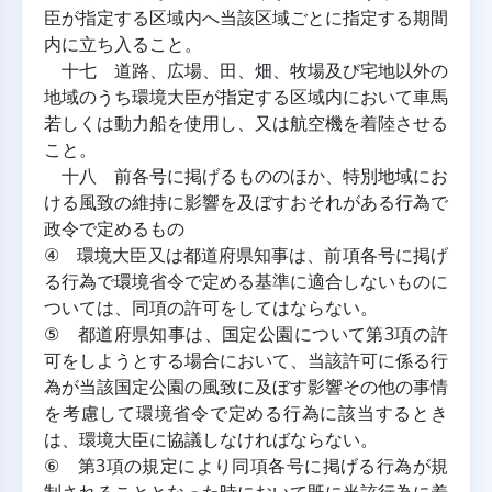
臣が指定する区域内へ当該区域ごとに指定する期間
内に立ち入ること。
十七 道路、広場、田、畑、牧場及び宅地以外の
地域のうち環境大臣が指定する区域内において車馬
若しくは動力船を使用し、又は航空機を着陸させる
こと。
十八 前各号に掲げるもののほか、特別地域にお
ける風致の維持に影響を及ぼすおそれがある行為で
政令で定めるもの
④ 環境大臣又は都道府県知事は、前項各号に掲げ
る行為で環境省令で定める基準に適合しないものに
ついては、同項の許可をしてはならない。
⑤ 都道府県知事は、国定公園について第3項の許
可をしようとする場合において、当該許可に係る行
為が当該国定公園の風致に及ぼす影響その他の事情
を考慮して環境省令で定める行為に該当するとき
は、環境大臣に協議しなければならない。
⑥ 第3項の規定により同項各号に掲げる行為が規