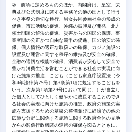
② 前項に定めるもののほか、内閣府は、皇室、栄
典及び公式制度に関する事務その他の国として行う
べき事務の適切な遂行、男女共同参画社会の形成の
促進、市民活動の促進、沖縄の振興及び開発、北方
領土問題の解決の促進、災害からの国民の保護、事
業者間の公正かつ自由な競争の促進、国の治安の確
保、個人情報の適正な取扱いの確保、カジノ施設の
設置及び運営に関する秩序の維持及び安全の確保、
金融の適切な機能の確保、消費者が安心して安全で
豊かな消費生活を営むことができる社会の実現に向
けた施策の推進、こども（こども家庭庁設置法（令
和4年法律第75号）第3条第1項に規定するこどもを
いう。次条第1項第29号において同じ。）が自立し
た個人としてひとしく健やかに成長することのでき
る社会の実現に向けた施策の推進、政府の施策の実
施を支援するための基盤の整備並びに経済その他の
広範な分野に関係する施策に関する政府全体の見地
からの関係行政機関の連携の確保を図るとともに、