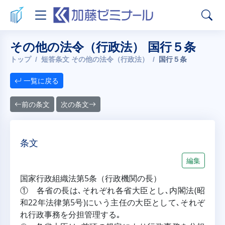
その他の法令（行政法） 国行５条
トップ
短答条文 その他の法令（行政法）
国行５条
一覧に戻る
前の条文
次の条文
条文
編集
国家行政組織法第5条（行政機関の長）
① 各省の長は､それぞれ各省大臣とし､内閣法(昭
和22年法律第5号)にいう主任の大臣として､それぞ
れ行政事務を分担管理する｡