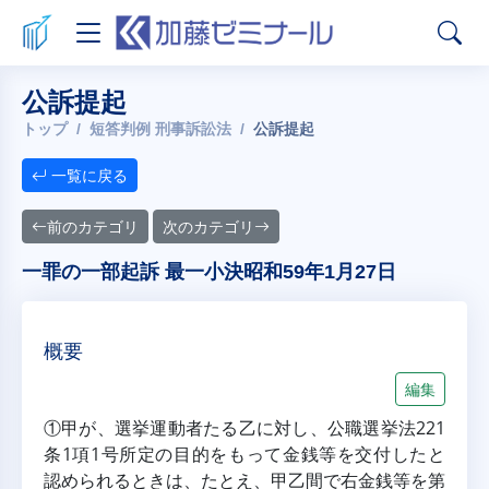
公訴提起
トップ
短答判例 刑事訴訟法
公訴提起
一覧に戻る
前のカテゴリ
次のカテゴリ
一罪の一部起訴 最一小決昭和59年1月27日
概要
編集
①甲が、選挙運動者たる乙に対し、公職選挙法221
条1項1号所定の目的をもって金銭等を交付したと
認められるときは、たとえ、甲乙間で右金銭等を第