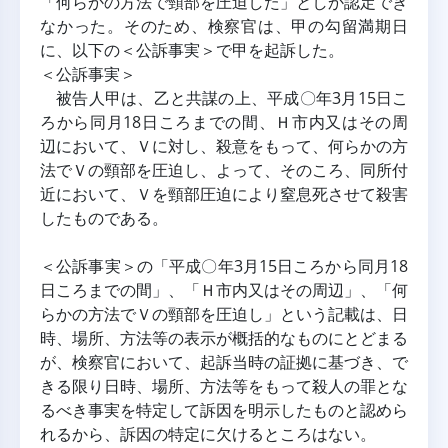
「何らかの方法で頸部を圧迫した」としか認定でき
なかった。そのため、検察官は、甲の勾留満期日
に、以下の＜公訴事実＞で甲を起訴した。
＜公訴事実＞
 被告人甲は、乙と共謀の上、平成〇年3月15日こ
ろから同月18日ころまでの間、Ｈ市内又はその周
辺において、Ｖに対し、殺意をもって、何らかの方
法でＶの頸部を圧迫し、よって、そのころ、同所付
近において、Ｖを頸部圧迫により窒息死させて殺害
したものである。
＜公訴事実＞の「平成〇年3月15日ころから同月18
日ころまでの間」、「Ｈ市内又はその周辺」、「何
らかの方法でＶの頸部を圧迫し」という記載は、日
時、場所、方法等の表示が概括的なものにとどまる
が、検察官において、起訴当時の証拠に基づき、で
きる限り日時、場所、方法等をもって殺人の罪とな
るべき事実を特定して訴因を明示したものと認めら
れるから、訴因の特定に欠けるところはない。