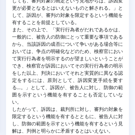
しても、審判対象の画定という見地からは、訴因変
更が必要となるとはいえないものと解される。」と
して、訴因が、審判の対象を限定するという機能を
有することを前提としている。
また、その上で、「実行行為者がだれであるかは、
一般的に、被告人の防御にとって重要な事項である
から、当該訴因の成否について争いがある場合等に
おいては、争点の明確化などのため、検察官におい
て実行行為者を明示するのが望ましいということが
でき、検察官が訴因においてその実行行為者の明示
をした以上、判決においてそれと実質的に異なる認
定をするには、原則として、訴因変更手続を要す
る…。」として、訴因が、被告人に対し、防御の範
囲を示すという機能を有することも否定していな
い。
したがって、訴因は、裁判所に対し、審判の対象を
限定するという機能を有するとともに、被告人に対
し、防御の範囲を示すという機能を有するという見
解は、判例と明らかに矛盾するとはいえない。