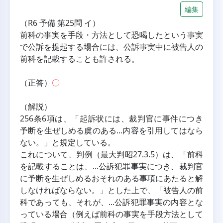
編集
（R6 予備 第25問 イ）
前科の事実を手段・方法として恐喝したという事実
で公訴を提起する場合には、公訴事実中に被告人の
前科を記載することも許される。
（正答）
〇
（解説）
256条6項は、「起訴状には、裁判官に事件につき
予断を生ぜしめる虞のある...内容を引用してはなら
ない。」と規定している。
これについて、判例（最大判昭27.3.5）は、「前科
を記載することは、...公訴犯罪事実につき、裁判官
に予断を生ぜしめるおそれのある事項にあたると解
しなければならない。」とした上で、「被告人の前
科であっても、それが、...公訴犯罪事実の内容とな
っている場合（例えば前科の事実を手段方法として