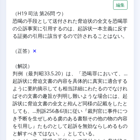
編集
（H19 司法 第26問 ウ）
恐喝の手段として送付された脅迫状の全文を恐喝罪
の公訴事実に引用するのは、起訴状一本主義に反す
る証拠の引用に該当するので許されることはない。
（正答）
✕
（解説）
判例（最判昭33.5.20）は、「恐喝罪において、...
起訴状に脅迫文書の内容を具体的に真実に適合する
ように要約摘示しても相当詳細にわたるのでなけれ
ばその文書の趣旨が判明し難いような場合には、起
訴状に脅迫文書の全文と殆んど同様の記載をしたと
しても、...刑訴256条6項に従い『裁判官に事件につ
き予断を生ぜしめる虞のある書類その他の物の内容
を引用し』たものとして起訴を無効ならしめるもの
と解すべきではない。」としている。