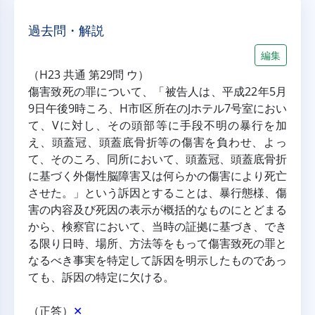
過去問・解説
編集
（H23 共通 第29問 ウ）
傷害致死の罪について、「被告人は、平成22年5月
9日午後9時ころ、H市I区所在のJホテル7号室におい
て、Vに対し、その頭部等に手段不明の暴行を加
え、頭蓋冠、頭蓋底骨折等の傷害を負わせ、よっ
て、そのころ、同所において、頭蓋冠、頭蓋底骨折
に基づく外傷性脳障害又は何らかの傷害により死亡
させた。」という訴因とすることは、暴行態様、傷
害の内容及び死因の表示が概括的なものにとどまる
から、検察官において、当時の証拠に基づき、でき
る限り日時、場所、方法等をもって傷害致死の罪と
なるべき事実を特定して訴因を明示したものであっ
ても、訴因の特定に欠ける。
（正答）
✕