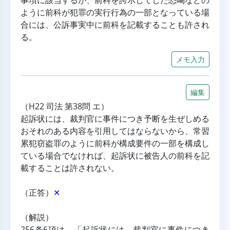
事項に該当するが、前科を誇示してした恐喝などの
ように前科が犯罪の実行行為の一部となっている場
合には、公訴事実中に前科を記載することも許され
る。
メモ入力
編集
（H22 司法 第38問 エ）
起訴状には、裁判官に事件につき予断を生ぜしめる
おそれのある内容を引用してはならないから、常習
累犯窃盗罪のように前科が構成要件の一部を構成し
ている場合でなければ、起訴状に被告人の前科を記
載することは許されない。
（正答）
✕
（解説）
256条6項は、「起訴状には、裁判官に事件につき