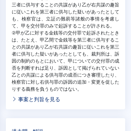
三者に供与することの共謀があり乙が右共謀の趣旨
に従いこれを第三者に供与した疑いがあったとして
も、検察官は、立証の難易等諸般の事情を考慮し
て、甲を交付罪のみで起訴することが許される。
②甲が乙に対する金銭等の交付罪で起訴されたとき
は、たとえ、甲乙間で金銭等を第三者に供与するこ
との共謀があり乙が右共謀の趣旨に従いこれを第三
者に供与した疑いがあったとしても、裁判所は、訴
因の制約のもとにおいて、甲についての交付罪の成
否を判断すれば足り、訴因として掲げられていない
乙との共謀による供与罪の成否につき審理したり、
検察官に対し右供与罪の訴因の追加・変更を促した
りする義務を負うものではない。
事案と判旨を見る