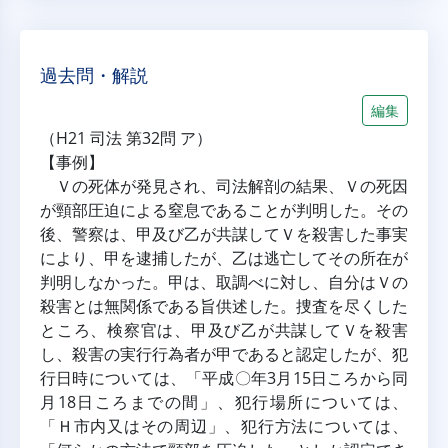
過去問・解説
編集
（H21 司法 第32問 ア）
【事例】
 Ｖの死体が発見され、司法解剖の結果、Ｖの死因
が頸部圧迫による窒息であることが判明した。その
後、警察は、甲及び乙が共謀してＶを殺害した事実
により、甲を逮捕したが、乙は逃亡してその所在が
判明しなかった。甲は、取調べに対し、自分はＶの
殺害とは無関係である旨供述した。捜査を尽くした
ところ、検察官は、甲及び乙が共謀してＶを殺害
し、殺害の実行行為者が甲であると認定したが、犯
行日時については、「平成〇年3月15日ころから同
月18日ころまでの間」、犯行場所については、
「Ｈ市内又はその周辺」、犯行方法については、