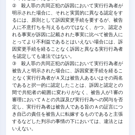
② 殺人罪の共同正犯の訴因において実行行為者が
明示された場合に、それと実質的に異なる認定をす
るには、原則として訴因変更手続を要するが、被告
人に不意打ちを与えるものではなく、かつ、認定さ
れる事実が訴因に記載された事実に比べて被告人に
とってより不利益であるとはいえない場合には、訴
因変更手続を経ることなく訴因と異なる実行行為者
を認定しても違法ではない。
③ 殺人罪の共同正犯の訴因において実行行為者が
被告人と明示された場合に、訴因変更手続を経るこ
となく実行行為者がＡ又は被告人あるいはその両名
であると択一的に認定したことは、訴因と認定との
間で共犯者の範囲に変わりがなく、被告人が1審の
審理においてＡとの共謀及び実行行為への関与を否
定し、実行行為者は被告人である旨のＡの証言につ
き自己の責任を被告人に転嫁するものであると主張
するなどした判示の事情の下においては、違法とは
いえない。