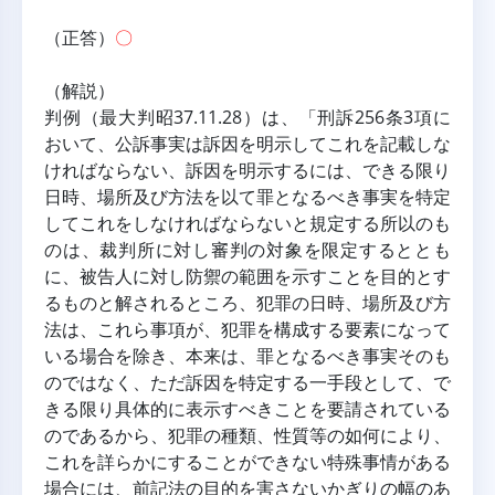
（正答）
〇
（解説）
判例（最大判昭37.11.28）は、「刑訴256条3項に
おいて、公訴事実は訴因を明示してこれを記載しな
ければならない、訴因を明示するには、できる限り
日時、場所及び方法を以て罪となるべき事実を特定
してこれをしなければならないと規定する所以のも
のは、裁判所に対し審判の対象を限定するととも
に、被告人に対し防禦の範囲を示すことを目的とす
るものと解されるところ、犯罪の日時、場所及び方
法は、これら事項が、犯罪を構成する要素になって
いる場合を除き、本来は、罪となるべき事実そのも
のではなく、ただ訴因を特定する一手段として、で
きる限り具体的に表示すべきことを要請されている
のであるから、犯罪の種類、性質等の如何により、
これを詳らかにすることができない特殊事情がある
場合には、前記法の目的を害さないかぎりの幅のあ