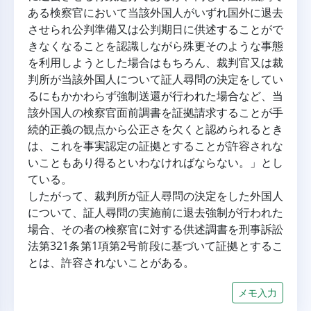
ある検察官において当該外国人がいずれ国外に退去
させられ公判準備又は公判期日に供述することがで
きなくなることを認識しながら殊更そのような事態
を利用しようとした場合はもちろん、裁判官又は裁
判所が当該外国人について証人尋問の決定をしてい
るにもかかわらず強制送還が行われた場合など、当
該外国人の検察官面前調書を証拠請求することが手
続的正義の観点から公正さを欠くと認められるとき
は、これを事実認定の証拠とすることが許容されな
いこともあり得るといわなければならない。」とし
ている。
したがって、裁判所が証人尋問の決定をした外国人
について、証人尋問の実施前に退去強制が行われた
場合、その者の検察官に対する供述調書を刑事訴訟
法第321条第1項第2号前段に基づいて証拠とするこ
とは、許容されないことがある。
メモ入力