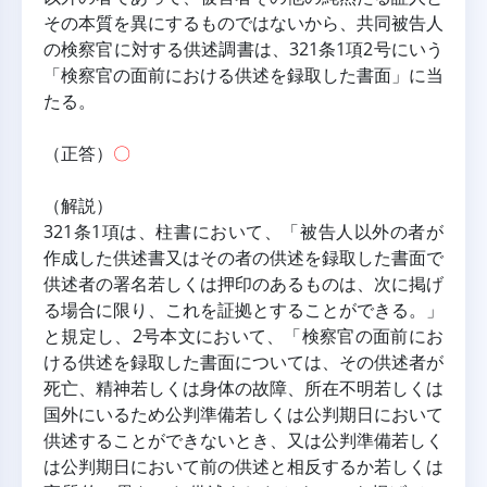
その本質を異にするものではないから、共同被告人
の検察官に対する供述調書は、321条1項2号にいう
「検察官の面前における供述を録取した書面」に当
たる。
（正答）
〇
（解説）
321条1項は、柱書において、「被告人以外の者が
作成した供述書又はその者の供述を録取した書面で
供述者の署名若しくは押印のあるものは、次に掲げ
る場合に限り、これを証拠とすることができる。」
と規定し、2号本文において、「検察官の面前にお
ける供述を録取した書面については、その供述者が
死亡、精神若しくは身体の故障、所在不明若しくは
国外にいるため公判準備若しくは公判期日において
供述することができないとき、又は公判準備若しく
は公判期日において前の供述と相反するか若しくは