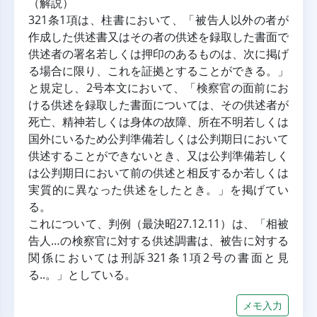
（解説）
321条1項は、柱書において、「被告人以外の者が
作成した供述書又はその者の供述を録取した書面で
供述者の署名若しくは押印のあるものは、次に掲げ
る場合に限り、これを証拠とすることができる。」
と規定し、2号本文において、「検察官の面前にお
ける供述を録取した書面については、その供述者が
死亡、精神若しくは身体の故障、所在不明若しくは
国外にいるため公判準備若しくは公判期日において
供述することができないとき、又は公判準備若しく
は公判期日において前の供述と相反するか若しくは
実質的に異なった供述をしたとき。」を掲げてい
る。
これについて、判例（最決昭27.12.11）は、「相被
告人…の検察官に対する供述調書は、被告に対する
関係においては刑訴321条1項2号の書面と見
る..。」としている。
メモ入力