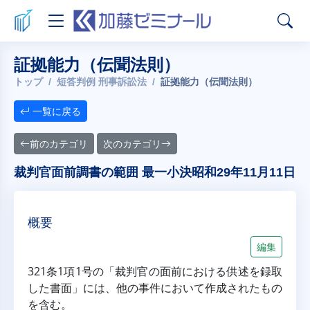
証拠能力（伝聞法則）
トップ
短答判例 刑事訴訟法
証拠能力（伝聞法則）
一覧に戻る
前のカテゴリ
次のカテゴリ
裁判官面前調書の範囲 最一小決昭和29年11月11日
概要
編集
321条1項1号の「裁判官の面前における供述を録取
した書面」には、他の事件において作成されたもの
を含む。