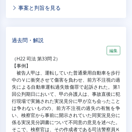
事案と判旨を見る
過去問・解説
編集
（H22 司法 第33問 2）
【事例】
 被告人甲は、運転していた普通乗用自動車を歩行
中のＶに衝突させて傷害を負わせ、前方不注視の過
失による自動車運転過失致傷罪で起訴された。第1
回公判期日において、甲の弁護人は、事故直後に犯
行現場で実施された実況見分に甲が立ち会ったこと
は争わないものの、前方不注視の過失の有無を争
い、検察官から事前に開示されていた同実況見分に
係る実況見分調書について不同意の意見を述べた。
そこで、検察官は、その作成者である司法警察員Ｋ