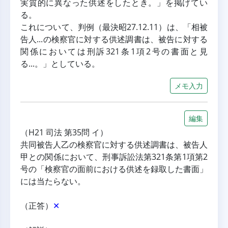
実質的に異なった供述をしたとき。」を掲げてい
る。
これについて、判例（最決昭27.12.11）は、「相被
告人...の検察官に対する供述調書は、被告に対する
関係においては刑訴321条1項2号の書面と見
る...。」としている。
メモ入力
編集
（H21 司法 第35問 イ）
共同被告人乙の検察官に対する供述調書は、被告人
甲との関係において、刑事訴訟法第321条第1項第2
号の「検察官の面前における供述を録取した書面」
には当たらない。
（正答）
✕