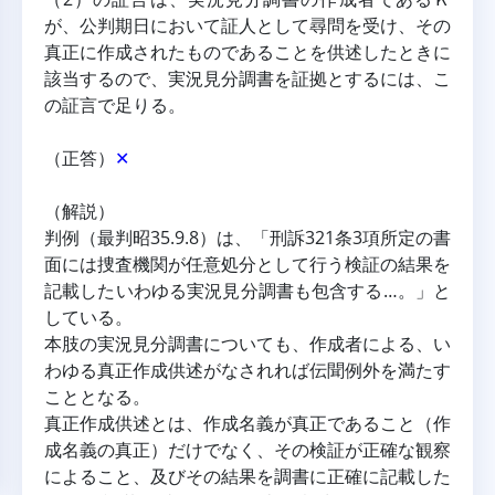
が、公判期日において証人として尋問を受け、その
真正に作成されたものであることを供述したときに
該当するので、実況見分調書を証拠とするには、こ
の証言で足りる。
（正答）
✕
（解説）
判例（最判昭35.9.8）は、「刑訴321条3項所定の書
面には捜査機関が任意処分として行う検証の結果を
記載したいわゆる実況見分調書も包含する…。」と
している。
本肢の実況見分調書についても、作成者による、い
わゆる真正作成供述がなされれば伝聞例外を満たす
こととなる。
真正作成供述とは、作成名義が真正であること（作
成名義の真正）だけでなく、その検証が正確な観察
によること、及びその結果を調書に正確に記載した