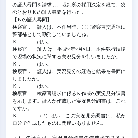
の証人尋問を請求し、裁判所の採用決定を経て、次
のとおりＫの証人尋問を行った。
【Ｋの証人尋問】
検察官． 証人は、本件当時、〇〇警察署交通課に
警部補として勤務していましたね。
Ｋ．   はい。
検察官． 証人は、平成×年×月×日、本件犯行現場
で現場の状況に関する実況見分を行いましたか。
Ｋ．   はい。
検察官． 証人は、実況見分の経過と結果を書面に
しましたか。
Ｋ．   はい。
検察官． 検察官請求に係るＫ作成の実況見分調書
を示します。証人が作成した実況見分調書は、これ
ですか。
Ｋ．   （2）はい。この実況見分調書は、私が
自分で作成したものに間違いありません。
（2）の証言は、実況見分調書の作成者であるＫ