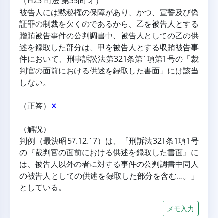
（H23 司法 第35問 オ）
被告人には黙秘権の保障があり、かつ、宣誓及び偽
証罪の制裁を欠くのであるから、乙を被告人とする
贈賄被告事件の公判調書中、被告人としての乙の供
述を録取した部分は、甲を被告人とする収賄被告事
件において、刑事訴訟法第321条第1項第1号の「裁
判官の面前における供述を録取した書面」には該当
しない。
（正答）
✕
（解説）
判例（最決昭57.12.17）は、「刑訴法321条1項1号
の『裁判官の面前における供述を録取した書面』に
は、被告人以外の者に対する事件の公判調書中同人
の被告人としての供述を録取した部分を含む…。」
としている。
メモ入力