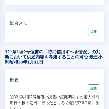
総合メモ
編集
321条1項2号但書の「特に信用すべき情況」の判
断において供述内容を考慮することの可否 最三小
判昭和30年1月11日
概要
編集
①321条1項2号後段の調書の証拠調をその証人尋問
期日の後の期日に行ったところで憲法37条2項に反
しない。