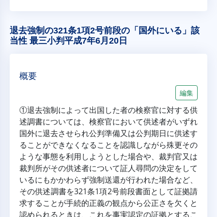
退去強制の321条1項2号前段の「国外にいる」該
当性 最三小判平成7年6月20日
概要
編集
①退去強制によって出国した者の検察官に対する供
述調書については、検察官において供述者がいずれ
国外に退去させられ公判準備又は公判期日に供述す
ることができなくなることを認識しながら殊更その
ような事態を利用しようとした場合や、裁判官又は
裁判所がその供述者について証人尋問の決定をして
いるにもかかわらず強制送還が行われた場合など、
その供述調書を321条1項2号前段書面として証拠請
求することが手続的正義の観点から公正さを欠くと
認められるときは、これを事実認定の証拠とするこ