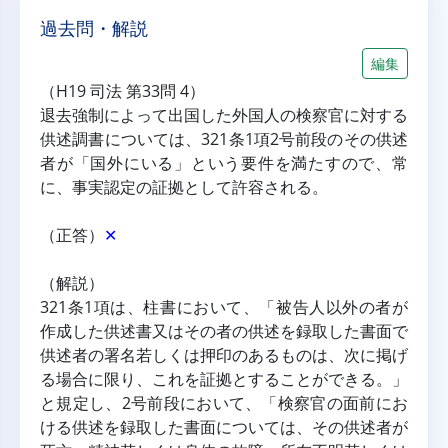
過去問・解説
編集
（H19 司法 第33問 4）
退去強制によって出国した外国人の検察官に対する
供述調書については、321条1項2号前段のその供述
者が「国外にいる」という要件を満たすので、常
に、事実認定の証拠として許容される。
（正答）
✕
（解説）
321条1項は、柱書において、「被告人以外の者が
作成した供述書又はその者の供述を録取した書面で
供述者の署名若しくは押印のあるものは、次に掲げ
る場合に限り、これを証拠とすることができる。」
と規定し、2号前段において、「検察官の面前にお
ける供述を録取した書面については、その供述者が