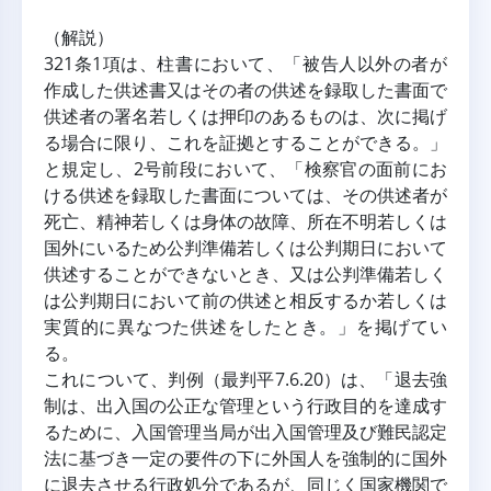
（解説）
321条1項は、柱書において、「被告人以外の者が
作成した供述書又はその者の供述を録取した書面で
供述者の署名若しくは押印のあるものは、次に掲げ
る場合に限り、これを証拠とすることができる。」
と規定し、2号前段において、「検察官の面前にお
ける供述を録取した書面については、その供述者が
死亡、精神若しくは身体の故障、所在不明若しくは
国外にいるため公判準備若しくは公判期日において
供述することができないとき、又は公判準備若しく
は公判期日において前の供述と相反するか若しくは
実質的に異なつた供述をしたとき。」を掲げてい
る。
これについて、判例（最判平7.6.20）は、「退去強
制は、出入国の公正な管理という行政目的を達成す
るために、入国管理当局が出入国管理及び難民認定
法に基づき一定の要件の下に外国人を強制的に国外
に退去させる行政処分であるが、同じく国家機関で