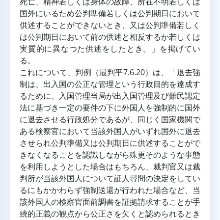
死亡、精神若しくは身体の故障、所在不明若しくは
国外にいるため公判準備若しくは公判期日において
供述することができないとき、又は公判準備若しく
は公判期日において前の供述と相反するか若しくは
実質的に異なつた供述をしたとき。」を掲げてい
る。
これについて、判例（最判平7.6.20）は、「退去強
制は、出入国の公正な管理という行政目的を達成す
るために、入国管理当局が出入国管理及び難民認定
法に基づき一定の要件の下に外国人を強制的に国外
に退去させる行政処分であるが、同じく国家機関で
ある検察官において当該外国人がいずれ国外に退去
させられ公判準備又は公判期日に供述することがで
きなくなることを認識しながら殊更そのような事態
を利用しようとした場合はもちろん、裁判官又は裁
判所が当該外国人について証人尋問の決定をしてい
るにもかかわらず強制送還が行われた場合など、当
該外国人の検察官面前調書を証拠請求することが手
続的正義の観点から公正さを欠くと認められるとき