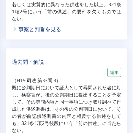
若しくは実質的に異なった供述をした以上、321条
1項2号にいう「前の供述」の要件を欠くものでは
ない。
事案と判旨を見る
過去問・解説
編集
（H19 司法 第33問 3）
既に公判期日において証人として尋問された者に対
し、検察官が、後の公判期日に提出することを予定
して、その尋問内容と同一事項につき取り調べて作
成した供述調書は、その後の公判期日において、そ
の者が前記供述調書の内容と相反する供述をして
も、321条1項2号後段にいう「前の供述」に当たら
ない。