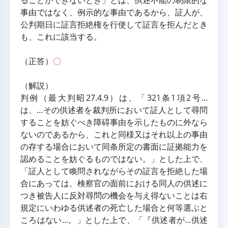
ることができないとき」とは、供述不能の制限的な
事由ではなく、例示的な事由であるから、証人が、
公判期日に証言拒絶権を行使して証言を拒んだとき
も、これに該当する。
（正答）
〇
（解説）
判例（最大判昭27.4.9）は、「321条1項2号...
は、...その供述者を裁判所において証人として尋問
することを妨ぐべき障碍事由を示したものに外なら
ないのであるから、これと同様又はそれ以上の事由
の存する場合において同条所定の書面に証拠能力を
認めることを妨ぐるものではない。」とした上で、
「証人として喚問されながらその証言を拒絶した場
合にあっては、検察官の面前における同人の供述に
つき被告人に反対尋問の機会を与え得ないことは右
規定にいわゆる供述者の死亡した場合と何等選ぶと
ころはない...。」とした上で、「『供述者が...供述