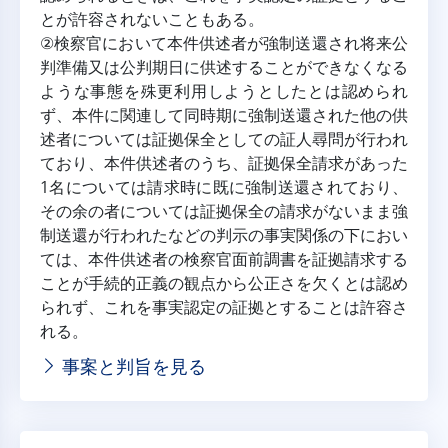
とが許容されないこともある。
②検察官において本件供述者が強制送還され将来公
判準備又は公判期日に供述することができなくなる
ような事態を殊更利用しようとしたとは認められ
ず、本件に関連して同時期に強制送還された他の供
述者については証拠保全としての証人尋問が行われ
ており、本件供述者のうち、証拠保全請求があった
1名については請求時に既に強制送還されており、
その余の者については証拠保全の請求がないまま強
制送還が行われたなどの判示の事実関係の下におい
ては、本件供述者の検察官面前調書を証拠請求する
ことが手続的正義の観点から公正さを欠くとは認め
られず、これを事実認定の証拠とすることは許容さ
れる。
事案と判旨を見る