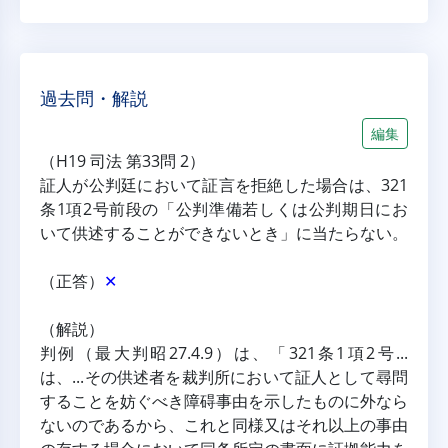
過去問・解説
編集
（H19 司法 第33問 2）
証人が公判廷において証言を拒絶した場合は、321
条1項2号前段の「公判準備若しくは公判期日にお
いて供述することができないとき」に当たらない。
（正答）
✕
（解説）
判例（最大判昭27.4.9）は、「321条1項2号...
は、...その供述者を裁判所において証人として尋問
することを妨ぐべき障碍事由を示したものに外なら
ないのであるから、これと同様又はそれ以上の事由