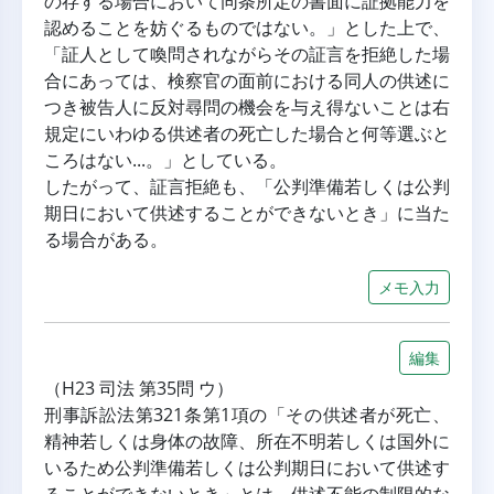
の存する場合において同条所定の書面に証拠能力を
認めることを妨ぐるものではない。」とした上で、
「証人として喚問されながらその証言を拒絶した場
合にあっては、検察官の面前における同人の供述に
つき被告人に反対尋問の機会を与え得ないことは右
規定にいわゆる供述者の死亡した場合と何等選ぶと
ころはない...。」としている。
したがって、証言拒絶も、「公判準備若しくは公判
期日において供述することができないとき」に当た
る場合がある。
メモ入力
編集
（H23 司法 第35問 ウ）
刑事訴訟法第321条第1項の「その供述者が死亡、
精神若しくは身体の故障、所在不明若しくは国外に
いるため公判準備若しくは公判期日において供述す