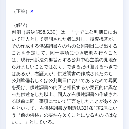
（正答）
✕
（解説）
判例（最決昭58.6.30）は、「すでに公判期日にお
いて証人として尋問された者に対し、捜査機関が、
その作成する供述調書をのちの公判期日に提出する
ことを予定して、同一事項につき取調を行うこと
は、現行刑訴法の趣旨とする公判中心主義の見地か
ら好ましいことではなく、できるだけ避けるべきで
はあるが、右証人が、供述調書の作成されたのち、
公判準備若しくは公判期日においてあらためて尋問
を受け、供述調書の内容と相反するか実質的に異な
った供述をした以上、同人が右供述調書の作成され
る以前に同一事項について証言をしたことがあるか
らといって、右供述調書が刑訴法321条1項2号にい
う『前の供述』の要件を欠くことになるものではな
い…。」としている。