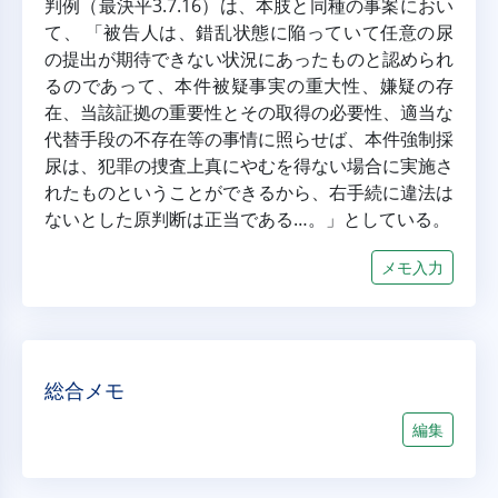
判例（最決平3.7.16）は、本肢と同種の事案におい
て、 「被告人は、錯乱状態に陥っていて任意の尿
の提出が期待できない状況にあったものと認められ
るのであって、本件被疑事実の重大性、嫌疑の存
在、当該証拠の重要性とその取得の必要性、適当な
代替手段の不存在等の事情に照らせば、本件強制採
尿は、犯罪の捜査上真にやむを得ない場合に実施さ
れたものということができるから、右手続に違法は
ないとした原判断は正当である…。」としている。
メモ入力
総合メモ
編集