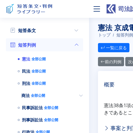
司法
憲法 京成
短答条文
トップ
短答判例
短答判例
一覧に戻る
憲法
全部公開
前の判例
次
民法
全部公開
刑法
全部公開
概要
商法
全部公開
憲法38条1
民事訴訟法
全部公開
きであるとこ
刑事訴訟法
全部公開
事案と判
行政法
全部公開