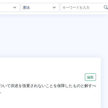
編集
について供述を強要されないことを保障したものと解すべ
。