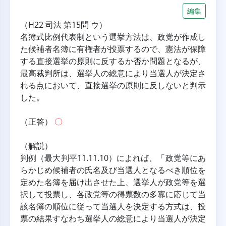
編集
（H22 司法 第15問 ウ）
名簿式比例代表制という選挙方法は、政党が作成し
た候補者名簿に有権者が投票するので、憲法が保障
する直接選挙の原則に反するか否か問題となるが、
最高裁判所は、選挙人の総意により当選人が決定さ
れる点において、直接選挙の原則に反しないと判示
した。
（正答） 
〇
（解説）
判例（最大判平11.11.10）によれば、「政党等にあ
らかじめ候補者の氏名及び当選人となるべき順位を
定めた名簿を届け出させた上、選挙人が政党等を選
択して投票し、各政党等の得票数の多寡に応じて当
該名簿の順位に従って当選人を決定する方式は、投
票の結果すなわち選挙人の総意により当選人が決定