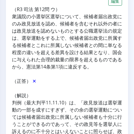
編集
（R3 司法 第12問 ウ）
衆議院の小選挙区選挙について、候補者届出政党に
のみ政見放送を認め、候補者を含むそれ以外の者に
は政見放送を認めないものとする公職選挙法の規定
は、選挙運動をする上で、候補者届出政党に所属す
る候補者とこれに所属しない候補者との間に単なる
程度の違いを超える差異を設ける結果となり、国会
に与えられた合理的裁量の限界を超えるものである
から、憲法第14条第1項に違反する。
（正答） 
✕
（解説）
判例（最大判平11.11.10）は、「政見放送は選挙運
動の一部を成すにすぎず、その余の選挙運動につい
ては候補者届出政党に所属しない候補者も十分に行
うことができるのであって、その政見等を選挙人に
訴えるのに不十分とはいえないことに照らせば、政