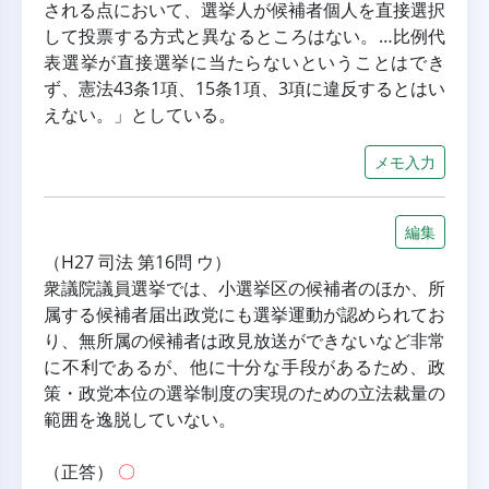
される点において、選挙人が候補者個人を直接選択
して投票する方式と異なるところはない。…比例代
表選挙が直接選挙に当たらないということはでき
ず、憲法43条1項、15条1項、3項に違反するとはい
えない。」としている。
メモ入力
編集
（H27 司法 第16問 ウ）
衆議院議員選挙では、小選挙区の候補者のほか、所
属する候補者届出政党にも選挙運動が認められてお
り、無所属の候補者は政見放送ができないなど非常
に不利であるが、他に十分な手段があるため、政
策・政党本位の選挙制度の実現のための立法裁量の
範囲を逸脱していない。
（正答） 
〇