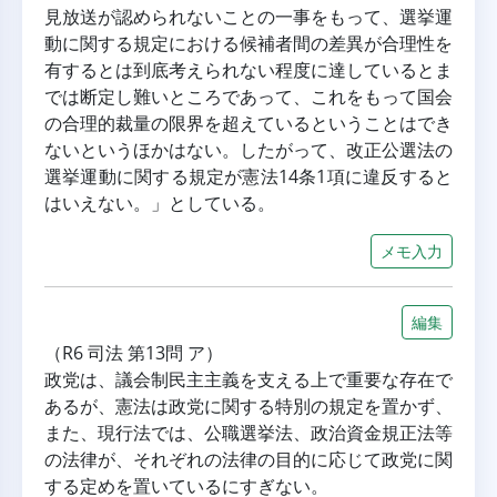
見放送が認められないことの一事をもって、選挙運
動に関する規定における候補者間の差異が合理性を
有するとは到底考えられない程度に達しているとま
では断定し難いところであって、これをもって国会
の合理的裁量の限界を超えているということはでき
ないというほかはない。したがって、改正公選法の
選挙運動に関する規定が憲法14条1項に違反すると
はいえない。」としている。
メモ入力
編集
（R6 司法 第13問 ア）
政党は、議会制民主主義を支える上で重要な存在で
あるが、憲法は政党に関する特別の規定を置かず、
また、現行法では、公職選挙法、政治資金規正法等
の法律が、それぞれの法律の目的に応じて政党に関
する定めを置いているにすぎない。