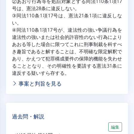
②あおり行為等を処罰対象とする同法110条1項17
号は、憲法28条に違反しない。
③同法110条1項17号は、憲法21条1項に違反しな
い。
④同法110条1項17号が、違法性の強い争議行為を
違法性の強いまたは社会的許容性のない行為により
あおる等した場合に限つてこれに刑事制裁を科すべ
き趣旨であると解することは、不明確な限定解釈で
あり、かえつて犯罪構成要件の保障的機能を失わせ
ることとなり、その明確性を要請する憲法31条に
違反する疑いすら存する。
事案と判旨を見る
過去問・解説
編集