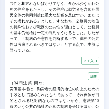
共性と相容れないばかりでなく、多かれ少なかれ公
務の停廃をもたらし、その停廃は勤労者を含めた国
民全体の共同利益に重大な影響を及ぼすか、または
その虞れがある」とした。すなわち、公務員の地位
の特殊性および職務の公共性を理由として、公務員
の基本労働権は一定の制約をうけるとした。したが
って、「制約の合憲性を判断する上で、職務の公共
性は考慮されるべきではない」とする点で、本肢は
誤っている。
メモ入力
編集
（R4 司法 第1問 ウ）
労働基本権は、勤労者の経済的地位の向上のための
手段として認められたものであって、それ自体が目
的とされる絶対的なものではないから、憲法第13
条のいう公共の福祉のための制約を受けるほか、公