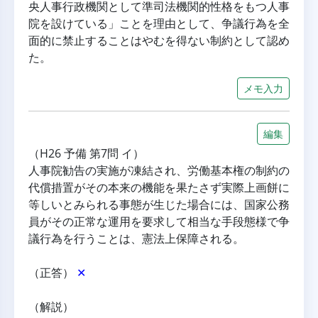
央人事行政機関として準司法機関的性格をもつ人事
院を設けている」ことを理由として、争議行為を全
面的に禁止することはやむを得ない制約として認め
た。
メモ入力
編集
（H26 予備 第7問 イ）
人事院勧告の実施が凍結され、労働基本権の制約の
代償措置がその本来の機能を果たさず実際上画餅に
等しいとみられる事態が生じた場合には、国家公務
員がその正常な運用を要求して相当な手段態様で争
議行為を行うことは、憲法上保障される。
（正答） 
✕
（解説）