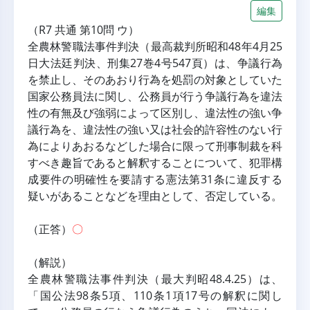
編集
（R7 共通 第10問 ウ）
全農林警職法事件判決（最高裁判所昭和48年4月25
日大法廷判決、刑集27巻4号547頁）は、争議行為
を禁止し、そのあおり行為を処罰の対象としていた
国家公務員法に関し、公務員が行う争議行為を違法
性の有無及び強弱によって区別し、違法性の強い争
議行為を、違法性の強い又は社会的許容性のない行
為によりあおるなどした場合に限って刑事制裁を科
すべき趣旨であると解釈することについて、犯罪構
成要件の明確性を要請する憲法第31条に違反する
疑いがあることなどを理由として、否定している。
（正答）
〇
（解説）
全農林警職法事件判決（最大判昭48.4.25）は、
「国公法98条5項、110条1項17号の解釈に関し