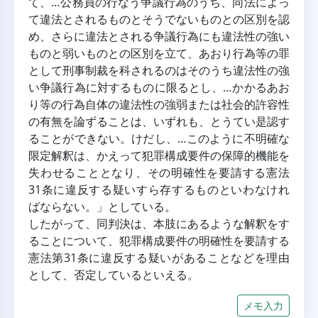
て、…公務員の行なう争議行為のうち、同法によっ
て違法とされるものとそうでないものとの区別を認
め、さらに違法とされる争議行為にも違法性の強い
ものと弱いものとの区別を立て、あおり行為等の罪
として刑事制裁を科されるのはそのうち違法性の強
い争議行為に対するものに限るとし、…かかるあお
り等の行為自体の違法性の強弱または社会的許容性
の有無を論ずることは、いずれも、とうてい是認す
ることができない。けだし、…このように不明確な
限定解釈は、かえって犯罪構成要件の保障的機能を
失わせることとなり、その明確性を要請する憲法
31条に違反する疑いすら存するものといわなけれ
ばならない。」としている。
したがって、同判決は、本肢にあるような解釈をす
ることについて、犯罪構成要件の明確性を要請する
憲法第31条に違反する疑いがあることなどを理由
として、否定しているといえる。
メモ入力