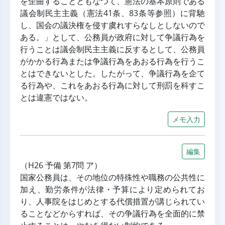
を歪曲することともなつて、憲法の基本原則である
議会制民主主義（憲法41条、83条等参照）に背馳
し、国会の議決権を侵す虞れすらなしとしないので
ある。」として、公務員が政府に対して争議行為を
行うことは議会制民主主義に反するとして、公務員
がかかる行為または争議行為をあおる行為を行うこ
とはできないとした。したがって、争議行為を企て
る行為や、これをあおる行為に対して刑罰を科すこ
とは違憲ではない。
メモ入力
編集
（H26 予備 第7問 ア）
国家公務員は、その地位の特殊性や職務の公共性に
加え、勤労条件が法律・予算により定められてお
り、人事院をはじめとする代償措置が講じられてい
ることなどからすれば、その争議行為を全面的に禁