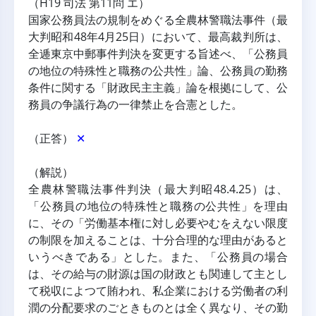
（H19 司法 第11問 エ）
国家公務員法の規制をめぐる全農林警職法事件（最
大判昭和48年4月25日）において、最高裁判所は、
全逓東京中郵事件判決を変更する旨述べ、「公務員
の地位の特殊性と職務の公共性」論、公務員の勤務
条件に関する「財政民主主義」論を根拠にして、公
務員の争議行為の一律禁止を合憲とした。
（正答） 
✕
（解説）
全農林警職法事件判決（最大判昭48.4.25）は、
「公務員の地位の特殊性と職務の公共性」を理由
に、その「労働基本権に対し必要やむをえない限度
の制限を加えることは、十分合理的な理由があると
いうべきである」とした。また、「公務員の場合
は、その給与の財源は国の財政とも関連して主とし
て税収によつて賄われ、私企業における労働者の利
潤の分配要求のごときものとは全く異なり、その勤