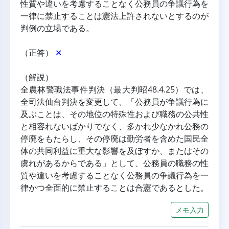
性質や違いを考慮することなく公務員の争議行為を
一律に禁止することは憲法上許されないとするのが
判例の立場である。
（正答） 
✕
（解説）
全農林警職法事件判決（最大判昭48.4.25）では、
全司法仙台判決を変更して、「公務員が争議行為に
及ぶことは、その地位の特殊性および職務の公共性
と相容れないばかりでなく、多かれ少なかれ公務の
停廃をもたらし、その停廃は勤労者を含めた国民全
体の共同利益に重大な影響を及ぼすか、またはその
虞れがあるからである」として、公務員の職務の性
質や違いを考慮することなく公務員の争議行為を一
律かつ全面的に禁止することは合憲であるとした。
メモ入力