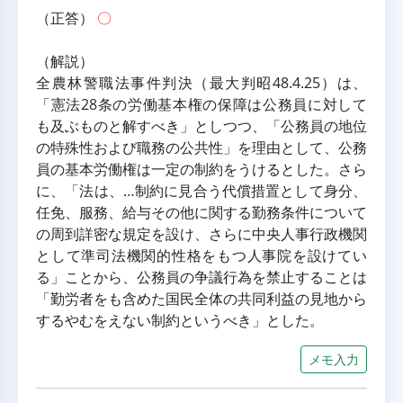
（正答） 
〇
（解説）
全農林警職法事件判決（最大判昭48.4.25）は、
「憲法28条の労働基本権の保障は公務員に対して
も及ぶものと解すべき」としつつ、「公務員の地位
の特殊性および職務の公共性」を理由として、公務
員の基本労働権は一定の制約をうけるとした。さら
に、「法は、…制約に見合う代償措置として身分、
任免、服務、給与その他に関する勤務条件について
の周到詳密な規定を設け、さらに中央人事行政機関
として準司法機関的性格をもつ人事院を設けてい
る」ことから、公務員の争議行為を禁止することは
「勤労者をも含めた国民全体の共同利益の見地から
するやむをえない制約というべき」とした。
メモ入力