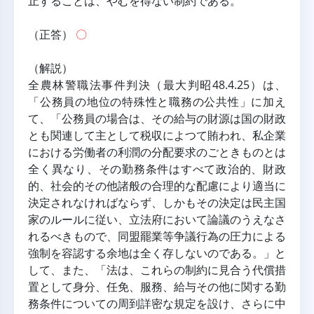
止することは、やむを得ない制約である。
（正答） 
〇
（解説）
全農林警職法事件判決（最大判昭48.4.25）は、
「公務員の地位の特殊性と職務の公共性」に加え
て、「公務員の場合は、その給与の財源は国の財政
とも関連して主として税収によつて賄われ、私企業
における労働者の利潤の分配要求のごときものとは
全く異なり、その勤務条件はすべて政治的、財政
的、社会的その他諸般の合理的な配慮により適当に
決定されなければならず、しかもその決定は民主国
家のルールに従い、立法府において論議のうえなさ
れるべきもので、同盟罷業等争議行為の圧力による
強制を容認する余地は全く存しないのである。」と
して、また、「法は、これらの制約に見合う代償措
置として身分、任免、服務、給与その他に関する勤
務条件についての周到詳密な規定を設け、さらに中