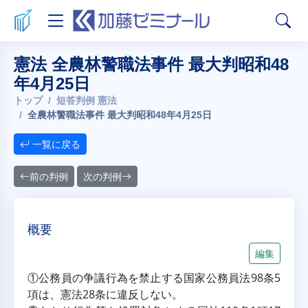
憲法 全農林警職法事件 最大判昭和48
年4月25日
トップ
短答判例 憲法
全農林警職法事件 最大判昭和48年4月25日
一覧に戻る
前の判例
次の判例
概要
編集
①公務員の争議行為を禁止する国家公務員法98条5
項は、憲法28条に違反しない。