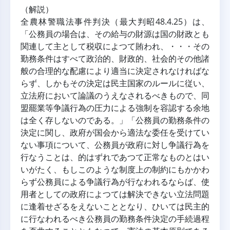
（解説）
全農林警職法事件判決（最大判昭48.4.25）は、
「公務員の場合は、その給与の財源は国の財政とも
関連して主として税収によつて賄われ、・・・その
勤務条件はすべて政治的、財政的、社会的その他諸
般の合理的な配慮により適当に決定されなければな
らず、しかもその決定は民主国家のルールに従い、
立法府において論議のうえなされるべきもので、同
盟罷業等争議行為の圧力による強制を容認する余地
は全く存しないのである。」「公務員の勤務条件の
決定に関し、政府が国会から適法な委任を受けてい
ない事項について、公務員が政府に対し争議行為を
行なうことは、的はずれであつて正常なものとはい
いがたく、もしこのような制度上の制約にもかかわ
らず公務員による争議行為が行なわれるならば、使
用者としての政府によつては解決できない立法問題
に逢着せざるをえないこととなり、ひいては民主的
に行なわれるべき公務員の勤務条件決定の手続過程