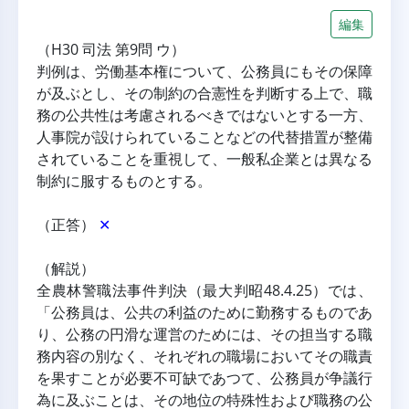
編集
（H30 司法 第9問 ウ）
判例は、労働基本権について、公務員にもその保障
が及ぶとし、その制約の合憲性を判断する上で、職
務の公共性は考慮されるべきではないとする一方、
人事院が設けられていることなどの代替措置が整備
されていることを重視して、一般私企業とは異なる
制約に服するものとする。
（正答） 
✕
（解説）
全農林警職法事件判決（最大判昭48.4.25）では、
「公務員は、公共の利益のために勤務するものであ
り、公務の円滑な運営のためには、その担当する職
務内容の別なく、それぞれの職場においてその職責
を果すことが必要不可缺であつて、公務員が争議行
為に及ぶことは、その地位の特殊性および職務の公