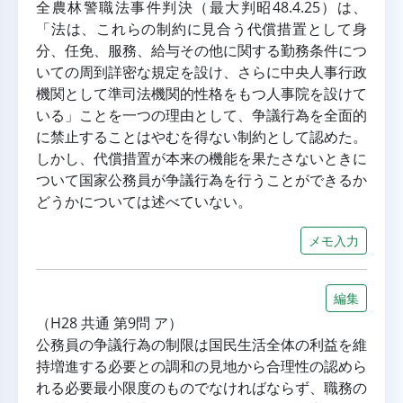
全農林警職法事件判決（最大判昭48.4.25）は、
「法は、これらの制約に見合う代償措置として身
分、任免、服務、給与その他に関する勤務条件につ
いての周到詳密な規定を設け、さらに中央人事行政
機関として準司法機関的性格をもつ人事院を設けて
いる」ことを一つの理由として、争議行為を全面的
に禁止することはやむを得ない制約として認めた。
しかし、代償措置が本来の機能を果たさないときに
ついて国家公務員が争議行為を行うことができるか
どうかについては述べていない。
メモ入力
編集
（H28 共通 第9問 ア）
公務員の争議行為の制限は国民生活全体の利益を維
持増進する必要との調和の見地から合理性の認めら
れる必要最小限度のものでなければならず、職務の