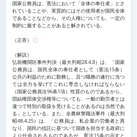
国家公務員は、憲法において「全体の奉仕者」とさ
れていることや、実質的にはその使用者が国民全体
であることなどから、その人権についても、一定の
制約に服することがあると解されている。
（正答） 
〇
（解説）
弘前機関区事件判決（最大判昭28.4.8）は、「国家
公務員は、国民全体の奉仕者として（憲法15条）
公共の利益のために勤務し、且つ職務の遂行に当つ
ては全力を挙げてこれに専念しなければならない
（国家公務員法96条1項）性質のものであるから、
団結権団体交渉権等についても、一般の勤労者とは
違つて特別の取扱を受けることがあるのは当然であ
る」としている。また、全農林警職法事件（最大判
昭48.4.25）は、「公務員は、私企業の労働者と異
なり、国民の信託に基づいて国政を担当する政府に
より任命されるものであるが、憲法15条の示すと