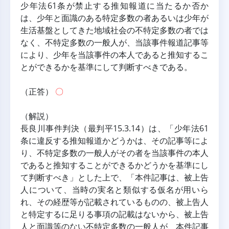
少年法61条が禁止する推知報道に当たるか否か
は、少年と面識のある特定多数の者あるいは少年が
生活基盤としてきた地域社会の不特定多数の者では
なく、不特定多数の一般人が、当該事件報道記事等
により、少年を当該事件の本人であると推知するこ
とができるかを基準にして判断すべきである。
（正答） 
〇
（解説）
長良川事件判決（最判平15.3.14）は、「少年法61
条に違反する推知報道かどうかは、その記事等によ
り、不特定多数の一般人がその者を当該事件の本人
であると推知することができるかどうかを基準にし
て判断すべき」とした上で、「本件記事は、被上告
人について、当時の実名と類似する仮名が用いら
れ、その経歴等が記載されているものの、被上告人
と特定するに足りる事項の記載はないから、被上告
人と面識等のない不特定多数の一般人が、本件記事