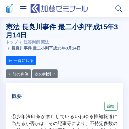
憲法 長良川事件 最二小判平成15年3
月14日
トップ
短答判例 憲法
長良川事件 最二小判平成15年3月14日
一覧に戻る
前の判例
次の判例
概要
編集
①少年法61条が禁止しているいわゆる推知報道に
当たるか否かは、その記事等により、不特定多数の