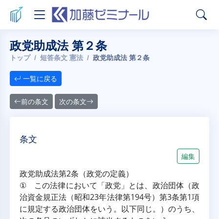
政党助成法 第２条
トップ
短答条文 憲法
政党助成法 第２条
一覧に戻る
前の条文
次の条文
条文
編集
政党助成法第2条（政党の定義）
① この法律において「政党」とは、政治団体（政
治資金規正法（昭和23年法律第194号）第3条第1項
に規定する政治団体をいう。以下同じ。）のうち、