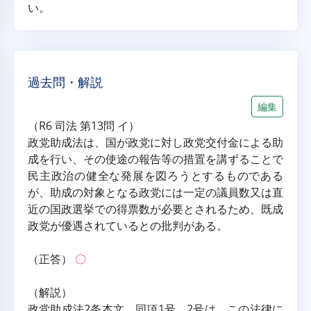
い。
過去問・解説
編集
（R6 司法 第13問 イ）
政党助成法は、国が政党に対し政党交付金による助
成を行い、その使途の報告等の措置を講ずることで
民主政治の健全な発展を図ろうとするものである
が、助成の対象となる政党には一定の議員数又は直
近の国政選挙での得票数が必要とされるため、既成
政党が優遇されているとの批判がある。
（正答） 
〇
（解説）
政党助成法2条本文、同項1号、2号は、この法律に