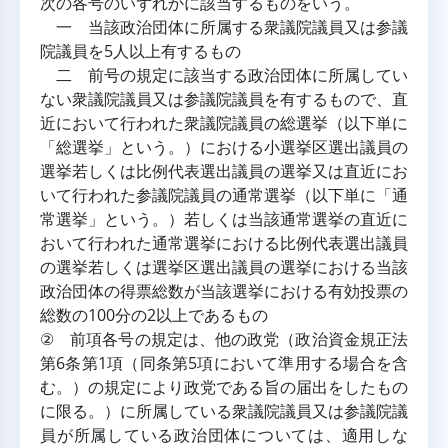
次の各号のいずれかに該当するものをいう。
 一 当該政治団体に所属する衆議院議員又は参議
院議員を5人以上有するもの
 二 前号の規定に該当する政治団体に所属してい
ない衆議院議員又は参議院議員を有するもので、直
近において行われた衆議院議員の総選挙（以下単に
「総選挙」という。）における小選挙区選出議員の
選挙若しくは比例代表選出議員の選挙又は直近にお
いて行われた参議院議員の通常選挙（以下単に「通
常選挙」という。）若しくは当該通常選挙の直近に
おいて行われた通常選挙における比例代表選出議員
の選挙若しくは選挙区選出議員の選挙における当該
政治団体の得票総数が当該選挙における有効投票の
総数の100分の2以上であるもの
② 前項各号の規定は、他の政党（政治資金規正法
第6条第1項（同条第5項において準用する場合を含
む。）の規定により政党である旨の届出をしたもの
に限る。）に所属している衆議院議員又は参議院議
員が所属している政治団体については、適用しな