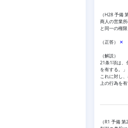
（H28 予備 
商人の営業所
と同一の権限
（正答） 
✕
（解説）
21条1項は
を有する。」
これに対し、
上の行為を有
（R1 予備 第