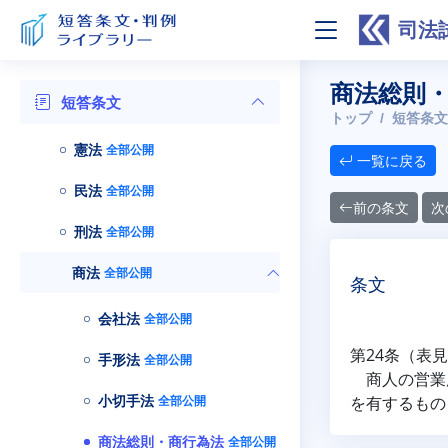
司法
商法総則・
短答条文
トップ
短答条文
憲法
全部公開
一覧に戻る
民法
全部公開
前の条文
次
刑法
全部公開
商法
全部公開
条文
会社法
全部公開
第24条（表
手形法
全部公開
商人の営業所
小切手法
全部公開
を有するもの
商法総則・商行為法
全部公開