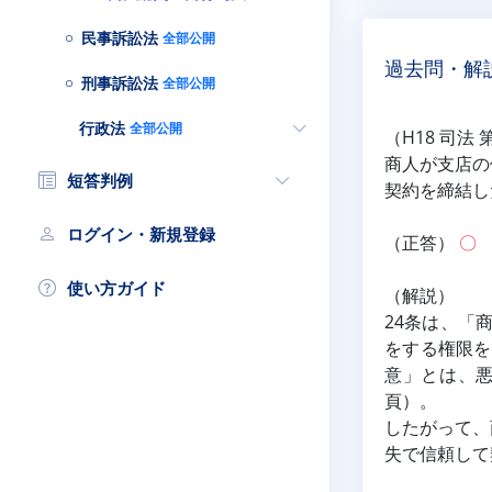
民事訴訟法
全部公開
過去問・解
刑事訴訟法
全部公開
行政法
全部公開
（H18 司法 
商人が支店の
短答判例
契約を締結し
ログイン・新規登録
（正答） 
〇
使い方ガイド
（解説）
24条は、「
をする権限を
意」とは、悪
頁）。
したがって、
失で信頼して