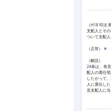
（H18 司法 
支配人とその
ついて支配人
（正答） 
✕
（解説）
24条は、表
配人の選任登
したがって、
人に選任した
見支配人に当