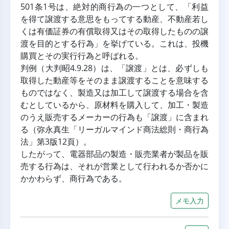
501条1号は、絶対的商行為の一つとして、「利益
を得て譲渡する意思をもってする動産、不動産若し
くは有価証券の有償取得又はその取得したものの譲
渡を目的とする行為」を挙げている。これは、投機
購買とその実行行為と呼ばれる。
判例（大判昭4.9.28）は、「譲渡」とは、必ずしも
取得した動産等をそのまま譲渡することを意味する
ものではなく、製造又は加工して譲渡する場合を含
むとしているから、原材料を購入して、加工・製造
のうえ販売するメーカーの行為も「譲渡」に含まれ
る（弥永真生「リーガルマインド商法総則・商行為
法」第3版12頁）。
したがって、電器部品の製造・販売業者が製品を販
売する行為は、それが営業として行われるか否かに
かかわらず、商行為である。
メモ入力