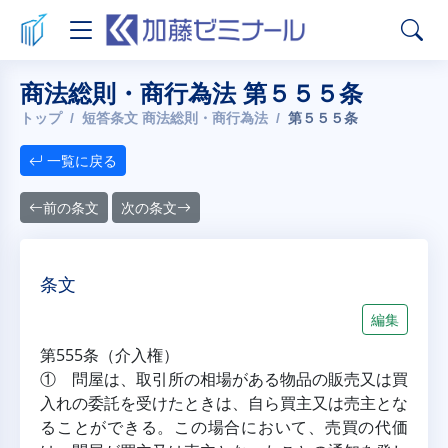
商法総則・商行為法 第５５５条
トップ
短答条文 商法総則・商行為法
第５５５条
一覧に戻る
前の条文
次の条文
条文
編集
第555条（介入権）
① 問屋は、取引所の相場がある物品の販売又は買
入れの委託を受けたときは、自ら買主又は売主とな
ることができる。この場合において、売買の代価