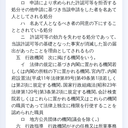
ロ 申請により求められた許認可等を拒否する
処分その他申請に基づき当該申請をした者を名あて
人としてされる処分
ハ 名あて人となるべき者の同意の下にするこ
ととされている処分
ニ 許認可等の効力を失わせる処分であって､
当該許認可等の基礎となった事実が消滅した旨の届
出があったことを理由としてされるもの
五 行政機関 次に掲げる機関をいう｡
イ 法律の規定に基づき内閣に置かれる機関若
しくは内閣の所轄の下に置かれる機関､宮内庁､内閣
府設置法(平成11年法律第89号)第49条第1項若しく
は第2項に規定する機関､国家行政組織法(昭和23年
法律第120号)第3条第2項に規定する機関､会計検査
院若しくはこれらに置かれる機関又はこれらの機関
の職員であって法律上独立に権限を行使することを
認められた職員
ロ 地方公共団体の機関(議会を除く｡)
六 行政指導 行政機関がその任務又は所掌事務