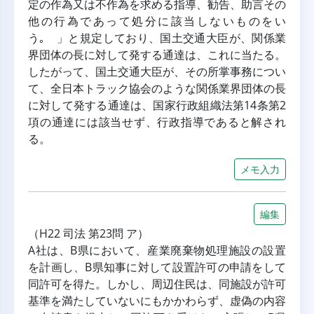
定の作為又は不作為を求める指導、勧告、助言その
他の行為であって処分に該当しないものをい
う｡ 」と規定しており、国土交通大臣が、関係業
界団体の長に対して発する通達は、これに当たる。
したがって、国土交通大臣が、その所掌事務につい
て、全日本トラック協会のような関係業界団体の長
に対して発する通達は、国家行政組織法第14条第2
項の通達には該当せず、行政指導であると解され
る。
メモ入力
編集
（H22 司法 第23問 ア）
A社は、B県において、産業廃棄物処理施設の設置
を計画し、B県知事に対して設置許可の申請をして
同許可を得た。しかし、周辺住民は、同施設が許可
基準を満たしていないにもかかわらず、虚偽の内容