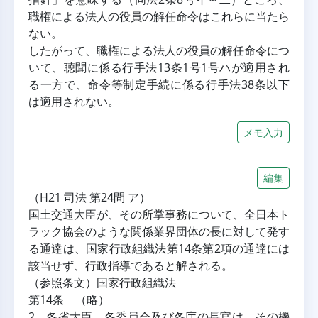
職権による法人の役員の解任命令はこれらに当たら
ない。
したがって、職権による法人の役員の解任命令につ
いて、聴聞に係る行手法13条1号1号ハが適用され
る一方で、命令等制定手続に係る行手法38条以下
は適用されない。
メモ入力
編集
（H21 司法 第24問 ア）
国土交通大臣が、その所掌事務について、全日本ト
ラック協会のような関係業界団体の長に対して発す
る通達は、国家行政組織法第14条第2項の通達には
該当せず、行政指導であると解される。
（参照条文）国家行政組織法
第14条 （略）
2 各省大臣、各委員会及び各庁の長官は、その機