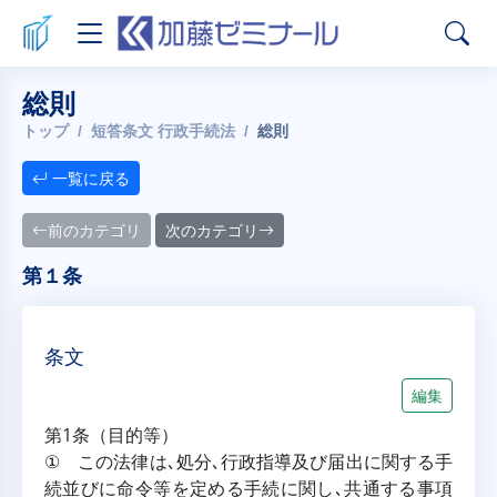
総則
トップ
短答条文 行政手続法
総則
一覧に戻る
前のカテゴリ
次のカテゴリ
第１条
条文
編集
第1条（目的等）
① この法律は､処分､行政指導及び届出に関する手
続並びに命令等を定める手続に関し､共通する事項