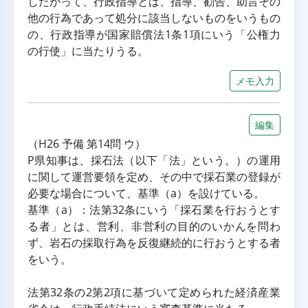
したがって、行政指導とは、指導、勧告、助言その
他の行為であって処分に該当しないものをいうもの
の、行政指導が国家賠償法1条1項にいう「公権力
の行使」に当たりうる。
メモ入力
編集
（H26 予備 第14問 ウ）
P県知事は、採石法（以下「法」という。）の運用
に関して運営要領を定め、その中で採石業の登録が
必要な場合について、基準（a）を設けている。
基準（a）：法第32条にいう「採石業を行おうとす
る者」とは、営利、非営利の目的のいかんを問わ
ず、岩石の採取行為を反復継続的に行おうとする者
をいう。
法第32条の2第2項に基づいて定められた経済産業