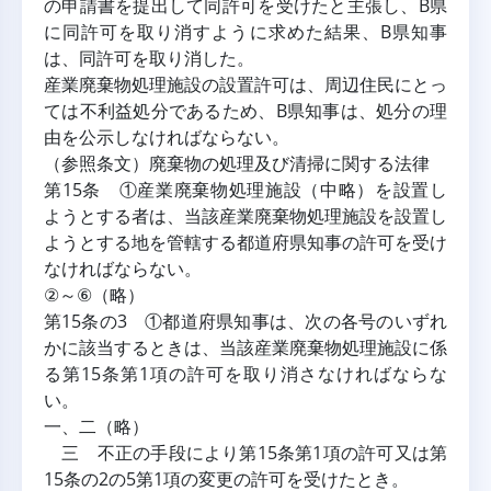
の申請書を提出して同許可を受けたと主張し、B県
に同許可を取り消すように求めた結果、B県知事
は、同許可を取り消した。
産業廃棄物処理施設の設置許可は、周辺住民にとっ
ては不利益処分であるため、B県知事は、処分の理
由を公示しなければならない。
（参照条文）廃棄物の処理及び清掃に関する法律
第15条 ①産業廃棄物処理施設（中略）を設置し
ようとする者は、当該産業廃棄物処理施設を設置し
ようとする地を管轄する都道府県知事の許可を受け
なければならない。
②～⑥（略）
第15条の3 ①都道府県知事は、次の各号のいずれ
かに該当するときは、当該産業廃棄物処理施設に係
る第15条第1項の許可を取り消さなければならな
い。
一、二（略）
 三 不正の手段により第15条第1項の許可又は第
15条の2の5第1項の変更の許可を受けたとき。