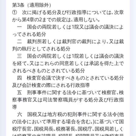
第3条（適用除外）
① 次に掲げる処分及び行政指導については､次章
から第4章の2までの規定は､適用しない｡
一 国会の両院若しくは1院又は議会の議決によ
ってされる処分
二 裁判所若しくは裁判官の裁判により､又は裁
判の執行としてされる処分
三 国会の両院若しくは1院若しくは議会の議決
を経て､又はこれらの同意若しくは承認を得た上で
されるべきものとされている処分
四 検査官会議で決すべきものとされている処分
及び会計検査の際にされる行政指導
五 刑事事件に関する法令に基づいて検察官､検
察事務官又は司法警察職員がする処分及び行政指
導
六 国税又は地方税の犯則事件に関する法令(他
の法令において準用する場合を含む｡)に基づいて国
税庁長官､国税局長､税務署長､国税庁､国税局若しく