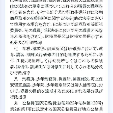
は税務署の当該職員､税関長､税関職員又は徴税吏員
(他の法令の規定に基づいてこれらの職員の職務を
行う者を含む｡)がする処分及び行政指導並びに金融
商品取引の犯則事件に関する法令(他の法令におい
て準用する場合を含む｡)に基づいて証券取引等監視
委員会､その職員(当該法令においてその職員とみな
される者を含む｡)､財務局長又は財務支局長がする
処分及び行政指導
七 学校､講習所､訓練所又は研修所において､教
育､講習､訓練又は研修の目的を達成するために､学
生､生徒､児童若しくは幼児若しくはこれらの保護
者､講習生､訓練生又は研修生に対してされる処分及
び行政指導
八 刑務所､少年刑務所､拘置所､留置施設､海上保
安留置施設､少年院､少年鑑別所又は婦人補導院にお
いて､収容の目的を達成するためにされる処分及び
行政指導
九 公務員(国家公務員法(昭和22年法律第120号)
第2条第1項に規定する国家公務員及び地方公務員