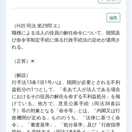
編集
（H20 司法 第29問 エ）
職権による法人の役員の解任命令について、聴聞及
び命令等制定手続に係る行政手続法の定めが適用さ
れる。
（正答）
✕
（解説）
行手法13条1項1号ハは、聴聞が必要とされる不利
益処分の1つとして、「名あて人が法人である場合
におけるその役員の解任を命ずる不利益処分」を掲
げている。他方で、意見公募手続（同法38条以
下）等の対象となる「命令等」とは、「内閣又は行
政機関が定める」もののうち、「法律に基づく命
令」、「審査基準」、「処分基準」及び「行政指導
指針」を意味する（同法2条8号イ～二）ところ、