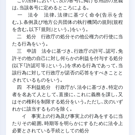
この法律において､次の各号に掲げる用語の意義
は､当該各号に定めるところによる｡
一 法令 法律､法律に基づく命令(告示を含
む｡)､条例及び地方公共団体の執行機関の規則(規程
を含む｡以下｢規則｣という｡)をいう｡
二 処分 行政庁の処分その他公権力の行使に当
たる行為をいう｡
三 申請 法令に基づき､行政庁の許可､認可､免
許その他の自己に対し何らかの利益を付与する処分
(以下｢許認可等｣という｡)を求める行為であって､当
該行為に対して行政庁が諾否の応答をすべきことと
されているものをいう｡
四 不利益処分 行政庁が､法令に基づき､特定の
者を名あて人として､直接に､これに義務を課し､又
はその権利を制限する処分をいう｡ただし､次のいず
れかに該当するものを除く｡
イ 事実上の行為及び事実上の行為をするに当
たりその範囲､時期等を明らかにするために法令上
必要とされている手続としての処分