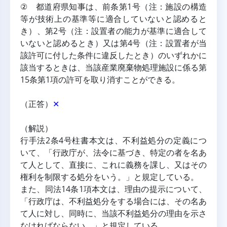
② 都道府県知事は、前条第1号（注：施設の構造
等が技術上の基準等に適合していないと認めると
き）、第2号（注：設置者の能力が基準に適合して
いないと認めるとき）又は第4号（注：設置者が当
該許可に付した条件に違反したとき）のいずれかに
該当するときは、当該産業廃棄物処理施設に係る第
15条第1項の許可を取り消すことができる。
（正答）
✕
（解説）
行手法2条4号柱書本文は、不利益処分の定義につ
いて、「行政庁が、法令に基づき、特定の者を名あ
て人として、直接に、これに義務を課し、又はその
権利を制限する処分をいう。」と規定している。
また、同法14条1項本文は、理由の提示について、
「行政庁は、不利益処分をする場合には、その名あ
て人に対し、同時に、当該不利益処分の理由を示さ
なければならない。」と規定している。