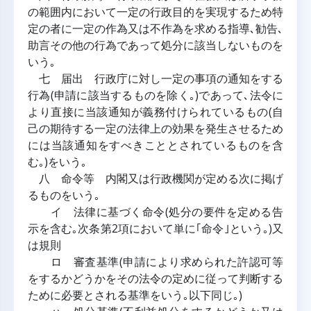
の範囲内において一定の行政目的を実現するため特
定の者に一定の作為又は不作為を求める指導､勧告､
助言その他の行為であって処分に該当しないものを
いう｡
七 届出 行政庁に対し一定の事項の通知をする
行為(申請に該当するものを除く｡)であって､法令に
より直接に当該通知が義務付けられているもの(自
己の期待する一定の法律上の効果を発生させるため
には当該通知をすべきこととされているものを含
む｡)をいう｡
八 命令等 内閣又は行政機関が定める次に掲げ
るものをいう｡
イ 法律に基づく命令(処分の要件を定める告
示を含む｡次条第2項において単に｢命令｣という｡)又
は規則
ロ 審査基準(申請により求められた許認可等
をするかどうかをその法令の定めに従って判断する
ために必要とされる基準をいう｡以下同じ｡)