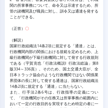
関の所掌事務について、命令又は示達するため、所
管の諸機関及び職員に対し、訓令又は通達を発する
ことができる。
（正答）
〇
（解説）
国家行政組織法14条2項に規定する「通達」とは、
行政機関内部の関係における規範を定めるため、上
級行政機関が下級行政機関に対して発する行政規則
である（宇賀克也「行政法概説Ⅰ 行政法総論」第8
版334～336頁）。そのため、国土交通大臣が、全
日本トラック協会のような行政機関ではない関係業
界団体の長に対して発する通達は、国家行政組織法
14条2項に規定する「通達」に当たらない。
また、行手法2条6号は、行政指導の定義につい
て、「行政機関がその任務又は所掌事務の範囲内に
おいて一定の行政目的を実現するため特定の者に一