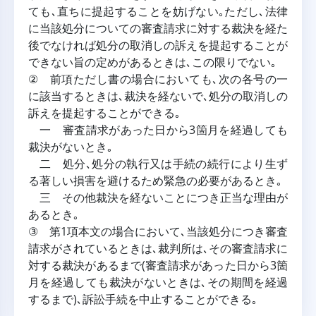
ても､直ちに提起することを妨げない｡ただし､法律
に当該処分についての審査請求に対する裁決を経た
後でなければ処分の取消しの訴えを提起することが
できない旨の定めがあるときは､この限りでない｡
② 前項ただし書の場合においても､次の各号の一
に該当するときは､裁決を経ないで､処分の取消しの
訴えを提起することができる｡
一 審査請求があった日から3箇月を経過しても
裁決がないとき｡
二 処分､処分の執行又は手続の続行により生ず
る著しい損害を避けるため緊急の必要があるとき｡
三 その他裁決を経ないことにつき正当な理由が
あるとき｡
③ 第1項本文の場合において､当該処分につき審査
請求がされているときは､裁判所は､その審査請求に
対する裁決があるまで(審査請求があった日から3箇
月を経過しても裁決がないときは､その期間を経過
するまで)､訴訟手続を中止することができる｡