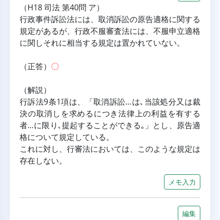
（H18 司法 第40問 ア）
行政事件訴訟法には、取消訴訟の原告適格に関する
規定があるが、行政不服審査法には、不服申立適格
に関しそれに相当する規定は置かれていない。
（正答）
〇
（解説）
行訴法9条1項は、「取消訴訟…は､当該処分又は裁
決の取消しを求めるにつき法律上の利益を有する
者…に限り､提起することができる｡」とし、原告適
格について規定している。
これに対し、行審法においては、このような規定は
存在しない。
メモ入力
編集