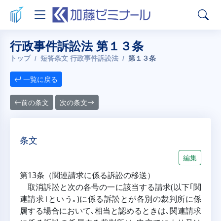
行政事件訴訟法 第１３条
トップ
短答条文 行政事件訴訟法
第１３条
一覧に戻る
前の条文
次の条文
条文
編集
第13条（関連請求に係る訴訟の移送）
取消訴訟と次の各号の一に該当する請求(以下｢関
連請求｣という｡)に係る訴訟とが各別の裁判所に係
属する場合において､相当と認めるときは､関連請求