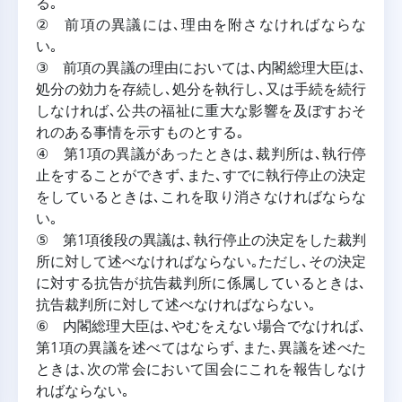
る｡
② 前項の異議には､理由を附さなければならな
い｡
③ 前項の異議の理由においては､内閣総理大臣は､
処分の効力を存続し､処分を執行し､又は手続を続行
しなければ､公共の福祉に重大な影響を及ぼすおそ
れのある事情を示すものとする｡
④ 第1項の異議があったときは､裁判所は､執行停
止をすることができず､また､すでに執行停止の決定
をしているときは､これを取り消さなければならな
い｡
⑤ 第1項後段の異議は､執行停止の決定をした裁判
所に対して述べなければならない｡ただし､その決定
に対する抗告が抗告裁判所に係属しているときは､
抗告裁判所に対して述べなければならない｡
⑥ 内閣総理大臣は､やむをえない場合でなければ､
第1項の異議を述べてはならず､また､異議を述べた
ときは､次の常会において国会にこれを報告しなけ
ればならない｡