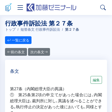
行政事件訴訟法 第２７条
トップ
短答条文 行政事件訴訟法
第２７条
一覧に戻る
前の条文
次の条文
条文
編集
第27条（内閣総理大臣の異議）
① 第25条第2項の申立てがあった場合には､内閣
総理大臣は､裁判所に対し､異議を述べることができ
る｡執行停止の決定があった後においても､同様とす