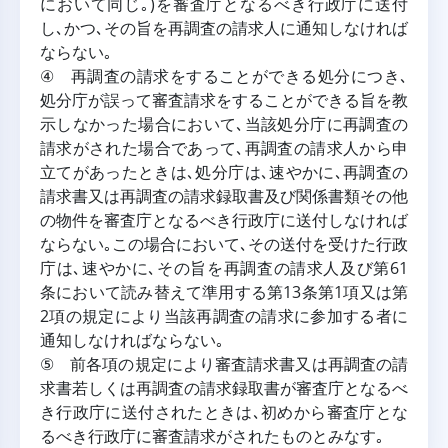
において同じ｡)を審査庁となるべき行政庁に送付
し､かつ､その旨を再調査の請求人に通知しなければ
ならない｡
④ 再調査の請求をすることができる処分につき､
処分庁が誤って審査請求をすることができる旨を教
示しなかった場合において､当該処分庁に再調査の
請求がされた場合であって､再調査の請求人から申
立てがあったときは､処分庁は､速やかに､再調査の
請求書又は再調査の請求録取書及び関係書類その他
の物件を審査庁となるべき行政庁に送付しなければ
ならない｡この場合において､その送付を受けた行政
庁は､速やかに､その旨を再調査の請求人及び第61
条において読み替えて準用する第13条第1項又は第
2項の規定により当該再調査の請求に参加する者に
通知しなければならない｡
⑤ 前各項の規定により審査請求書又は再調査の請
求書若しくは再調査の請求録取書が審査庁となるべ
き行政庁に送付されたときは､初めから審査庁とな
るべき行政庁に審査請求がされたものとみなす｡