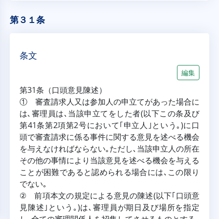
第３１条
条文
編集
第31条（口頭意見陳述）
① 審査請求人又は参加人の申立てがあった場合に
は､審理員は､当該申立てをした者(以下この条及び
第41条第2項第2号において｢申立人｣という｡)に口
頭で審査請求に係る事件に関する意見を述べる機会
を与えなければならない｡ただし､当該申立人の所在
その他の事情により当該意見を述べる機会を与える
ことが困難であると認められる場合には､この限り
でない｡
② 前項本文の規定による意見の陳述(以下｢口頭意
見陳述｣という｡)は､審理員が期日及び場所を指定