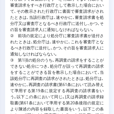
審査請求をすべき行政庁として教示した場合におい
て､その教示された行政庁に書面で審査請求がされ
たときは､当該行政庁は､速やかに､審査請求書を処
分庁又は審査庁となるべき行政庁に送付し､かつ､そ
の旨を審査請求人に通知しなければならない｡
② 前項の規定により処分庁に審査請求書が送付さ
れたときは､処分庁は､速やかに､これを審査庁とな
るべき行政庁に送付し､かつ､その旨を審査請求人に
通知しなければならない｡
③ 第1項の処分のうち､再調査の請求をすることが
できない処分につき､処分庁が誤って再調査の請求
をすることができる旨を教示した場合において､当
該処分庁に再調査の請求がされたときは､処分庁は､
速やかに､再調査の請求書(第61条において読み替え
て準用する第19条に規定する再調査の請求書をい
う｡以下この条において同じ｡)又は再調査の請求録
取書(第61条において準用する第20条後段の規定に
より陳述の内容を録取した書面をいう｡以下この条