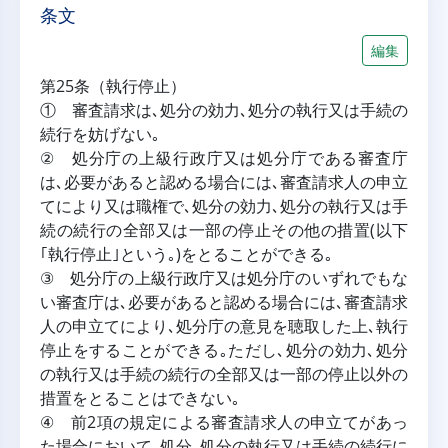
条文
編集
第25条（執行停止）
① 審査請求は､処分の効力､処分の執行又は手続の
続行を妨げない｡
② 処分庁の上級行政庁又は処分庁である審査庁
は､必要があると認める場合には､審査請求人の申立
てにより又は職権で､処分の効力､処分の執行又は手
続の続行の全部又は一部の停止その他の措置(以下
｢執行停止｣という｡)をとることができる｡
③ 処分庁の上級行政庁又は処分庁のいずれでもな
い審査庁は､必要があると認める場合には､審査請求
人の申立てにより､処分庁の意見を聴取した上､執行
停止をすることができる｡ただし､処分の効力､処分
の執行又は手続の続行の全部又は一部の停止以外の
措置をとることはできない｡
④ 前2項の規定による審査請求人の申立てがあっ
た場合において､処分､処分の執行又は手続の続行に