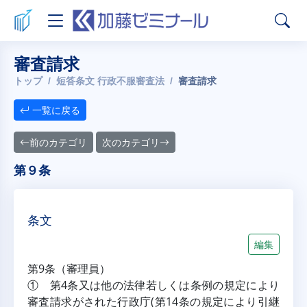
審査請求
トップ
短答条文 行政不服審査法
審査請求
一覧に戻る
前のカテゴリ
次のカテゴリ
第９条
条文
編集
第9条（審理員）
① 第4条又は他の法律若しくは条例の規定により
審査請求がされた行政庁(第14条の規定により引継