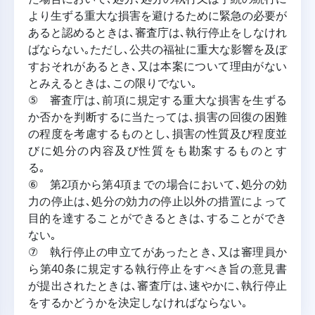
より生ずる重大な損害を避けるために緊急の必要が
あると認めるときは､審査庁は､執行停止をしなけれ
ばならない｡ただし､公共の福祉に重大な影響を及ぼ
すおそれがあるとき､又は本案について理由がない
とみえるときは､この限りでない｡
⑤ 審査庁は､前項に規定する重大な損害を生ずる
か否かを判断するに当たっては､損害の回復の困難
の程度を考慮するものとし､損害の性質及び程度並
びに処分の内容及び性質をも勘案するものとす
る｡
⑥ 第2項から第4項までの場合において､処分の効
力の停止は､処分の効力の停止以外の措置によって
目的を達することができるときは､することができ
ない｡
⑦ 執行停止の申立てがあったとき､又は審理員か
ら第40条に規定する執行停止をすべき旨の意見書
が提出されたときは､審査庁は､速やかに､執行停止
をするかどうかを決定しなければならない｡