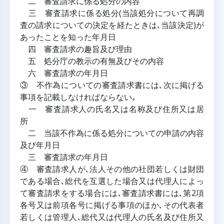
二 審査請求に係る処分の内容
三 審査請求に係る処分(当該処分について再調
査の請求についての決定を経たときは､当該決定)が
あったことを知った年月日
四 審査請求の趣旨及び理由
五 処分庁の教示の有無及びその内容
六 審査請求の年月日
③ 不作為についての審査請求書には､次に掲げる
事項を記載しなければならない｡
一 審査請求人の氏名又は名称及び住所又は居
所
二 当該不作為に係る処分についての申請の内容
及び年月日
三 審査請求の年月日
④ 審査請求人が､法人その他の社団若しくは財団
である場合､総代を互選した場合又は代理人によっ
て審査請求をする場合には､審査請求書には､第2項
各号又は前項各号に掲げる事項のほか､その代表者
若しくは管理人､総代又は代理人の氏名及び住所又