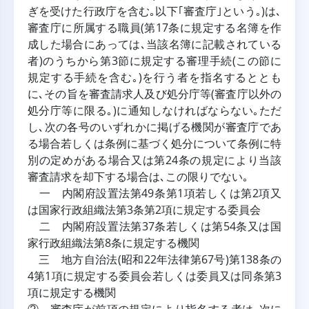
ぎを受けた行政庁を含む｡以下｢審査庁｣という｡)は､
審査庁に所属する職員(第17条に規定する名簿を作
成した場合にあっては､当該名簿に記載されている
者)のうちから第3節に規定する審理手続(この節に
規定する手続を含む｡)を行う者を指名するととも
に､その旨を審査請求人及び処分庁等(審査庁以外の
処分庁等に限る｡)に通知しなければならない｡ただ
し､次の各号のいずれかに掲げる機関が審査庁であ
る場合若しくは条例に基づく処分について条例に特
別の定めがある場合又は第24条の規定により当該
審査請求を却下する場合は､この限りでない｡
一 内閣府設置法第49条第1項若しくは第2項又
は国家行政組織法第3条第2項に規定する委員会
二 内閣府設置法第37条若しくは第54条又は国
家行政組織法第8条に規定する機関
三 地方自治法(昭和22年法律第67号)第138条の
4第1項に規定する委員会若しくは委員又は同条第3
項に規定する機関