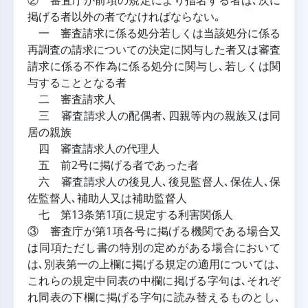
② 審査庁が前項の規定により指名する者は､次に
掲げる者以外の者でなければならない｡
一 審査請求に係る処分若しくは当該処分に係る
再調査の請求についての決定に関与した者又は審査
請求に係る不作為に係る処分に関与し､若しくは関
与することとなる者
二 審査請求人
三 審査請求人の配偶者､四親等内の親族又は同
居の親族
四 審査請求人の代理人
五 前2号に掲げる者であった者
六 審査請求人の後見人､後見監督人､保佐人､保
佐監督人､補助人又は補助監督人
七 第13条第1項に規定する利害関係人
③ 審査庁が第1項各号に掲げる機関である場合又
は同項ただし書の特別の定めがある場合において
は､別表第一の上欄に掲げる規定の適用については､
これらの規定中同表の中欄に掲げる字句は､それぞ
れ同表の下欄に掲げる字句に読み替えるものとし､