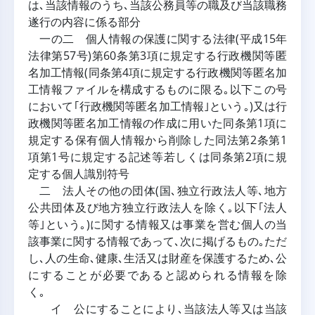
は､当該情報のうち､当該公務員等の職及び当該職務
遂行の内容に係る部分
一の二 個人情報の保護に関する法律(平成15年
法律第57号)第60条第3項に規定する行政機関等匿
名加工情報(同条第4項に規定する行政機関等匿名加
工情報ファイルを構成するものに限る｡以下この号
において｢行政機関等匿名加工情報｣という｡)又は行
政機関等匿名加工情報の作成に用いた同条第1項に
規定する保有個人情報から削除した同法第2条第1
項第1号に規定する記述等若しくは同条第2項に規
定する個人識別符号
二 法人その他の団体(国､独立行政法人等､地方
公共団体及び地方独立行政法人を除く｡以下｢法人
等｣という｡)に関する情報又は事業を営む個人の当
該事業に関する情報であって､次に掲げるもの｡ただ
し､人の生命､健康､生活又は財産を保護するため､公
にすることが必要であると認められる情報を除
く｡
イ 公にすることにより､当該法人等又は当該