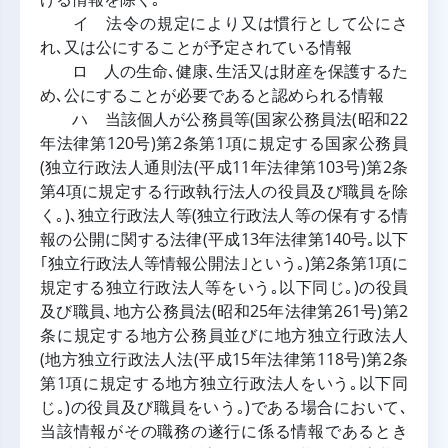
イ 法令の規定により又は慣行として公にさ
れ､又は公にすることが予定されている情報
ロ 人の生命､健康､生活又は財産を保護するた
め､公にすることが必要であると認められる情報
ハ 当該個人が公務員等(国家公務員法(昭和22
年法律第120号)第2条第1項に規定する国家公務員
(独立行政法人通則法(平成11年法律第103号)第2条
第4項に規定する行政執行法人の役員及び職員を除
く｡)､独立行政法人等(独立行政法人等の保有する情
報の公開に関する法律(平成13年法律第140号｡以下
｢独立行政法人等情報公開法｣という｡)第2条第1項に
規定する独立行政法人等をいう｡以下同じ｡)の役員
及び職員､地方公務員法(昭和25年法律第261号)第2
条に規定する地方公務員並びに地方独立行政法人
(地方独立行政法人法(平成15年法律第118号)第2条
第1項に規定する地方独立行政法人をいう｡以下同
じ｡)の役員及び職員をいう｡)である場合において､
当該情報がその職務の遂行に係る情報であるとき