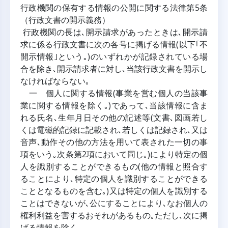
行政機関の保有する情報の公開に関する法律第5条
（行政文書の開示義務）
行政機関の長は､開示請求があったときは､開示請
求に係る行政文書に次の各号に掲げる情報(以下｢不
開示情報｣という｡)のいずれかが記録されている場
合を除き､開示請求者に対し､当該行政文書を開示し
なければならない｡
一 個人に関する情報(事業を営む個人の当該事
業に関する情報を除く｡)であって､当該情報に含ま
れる氏名､生年月日その他の記述等(文書､図画若し
くは電磁的記録に記載され､若しくは記録され､又は
音声､動作その他の方法を用いて表された一切の事
項をいう｡次条第2項において同じ｡)により特定の個
人を識別することができるもの(他の情報と照合す
ることにより､特定の個人を識別することができる
こととなるものを含む｡)又は特定の個人を識別する
ことはできないが､公にすることにより､なお個人の
権利利益を害するおそれがあるもの｡ただし､次に掲
げる情報を除く｡