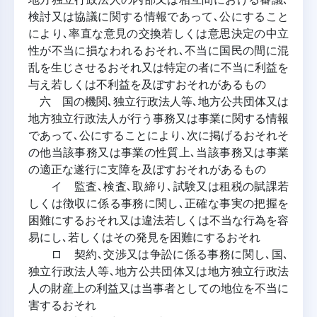
検討又は協議に関する情報であって､公にすること
により､率直な意見の交換若しくは意思決定の中立
性が不当に損なわれるおそれ､不当に国民の間に混
乱を生じさせるおそれ又は特定の者に不当に利益を
与え若しくは不利益を及ぼすおそれがあるもの
六 国の機関､独立行政法人等､地方公共団体又は
地方独立行政法人が行う事務又は事業に関する情報
であって､公にすることにより､次に掲げるおそれそ
の他当該事務又は事業の性質上､当該事務又は事業
の適正な遂行に支障を及ぼすおそれがあるもの
イ 監査､検査､取締り､試験又は租税の賦課若
しくは徴収に係る事務に関し､正確な事実の把握を
困難にするおそれ又は違法若しくは不当な行為を容
易にし､若しくはその発見を困難にするおそれ
ロ 契約､交渉又は争訟に係る事務に関し､国､
独立行政法人等､地方公共団体又は地方独立行政法
人の財産上の利益又は当事者としての地位を不当に
害するおそれ