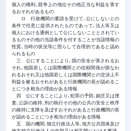
個人の権利､競争上の地位その他正当な利益を害す
るおそれがあるもの
ロ 行政機関の要請を受けて､公にしないとの
条件で任意に提供されたものであって､法人等又は
個人における通例として公にしないこととされてい
るものその他の当該条件を付することが当該情報の
性質､当時の状況等に照らして合理的であると認め
られるもの
三 公にすることにより､国の安全が害されるお
それ､他国若しくは国際機関との信頼関係が損なわ
れるおそれ又は他国若しくは国際機関との交渉上不
利益を被るおそれがあると行政機関の長が認めるこ
とにつき相当の理由がある情報
四 公にすることにより､犯罪の予防､鎮圧又は捜
査､公訴の維持､刑の執行その他の公共の安全と秩序
の維持に支障を及ぼすおそれがあると行政機関の長
が認めることにつき相当の理由がある情報
五 国の機関､独立行政法人等､地方公共団体及び
地方独立行政法人の内部又は相互間における審議､