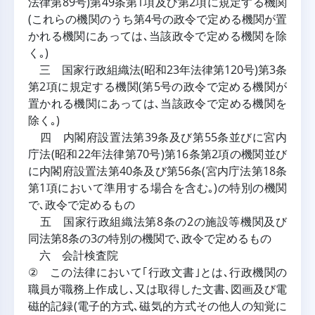
法律第89号)第49条第1項及び第2項に規定する機関
(これらの機関のうち第4号の政令で定める機関が置
かれる機関にあっては､当該政令で定める機関を除
く｡)
三 国家行政組織法(昭和23年法律第120号)第3条
第2項に規定する機関(第5号の政令で定める機関が
置かれる機関にあっては､当該政令で定める機関を
除く｡)
四 内閣府設置法第39条及び第55条並びに宮内
庁法(昭和22年法律第70号)第16条第2項の機関並び
に内閣府設置法第40条及び第56条(宮内庁法第18条
第1項において準用する場合を含む｡)の特別の機関
で､政令で定めるもの
五 国家行政組織法第8条の2の施設等機関及び
同法第8条の3の特別の機関で､政令で定めるもの
六 会計検査院
② この法律において｢行政文書｣とは､行政機関の
職員が職務上作成し､又は取得した文書､図画及び電
磁的記録(電子的方式､磁気的方式その他人の知覚に