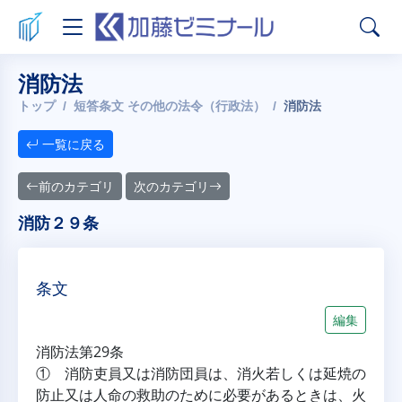
消防法
トップ
短答条文 その他の法令（行政法）
消防法
一覧に戻る
前のカテゴリ
次のカテゴリ
消防２９条
条文
編集
消防法第29条
① 消防吏員又は消防団員は、消火若しくは延焼の
防止又は人命の救助のために必要があるときは、火