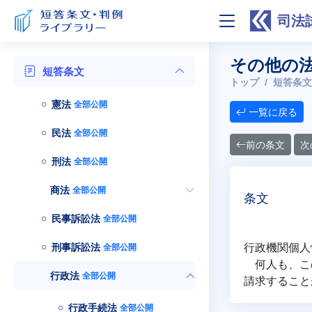
司法
その他の法
短答条文
トップ
短答条文
憲法
全部公開
一覧に戻る
民法
全部公開
前の条文
次
刑法
全部公開
商法
全部公開
条文
民事訴訟法
全部公開
行政機関個人
刑事訴訟法
全部公開
何人も、この
行政法
全部公開
請求すること
行政手続法
全部公開