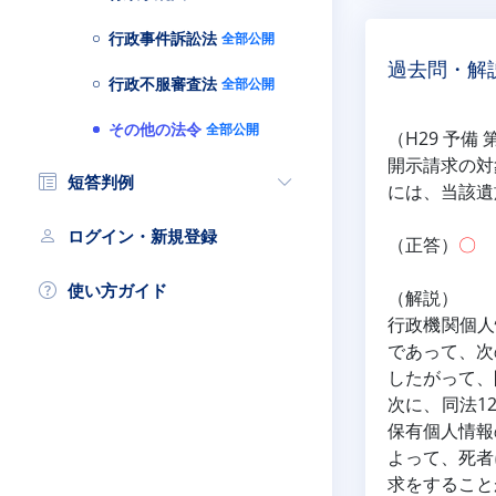
行政事件訴訟法
全部公開
過去問・解
行政不服審査法
全部公開
その他の法令
全部公開
（H29 予備 
開示請求の対
短答判例
には、当該遺
ログイン・新規登録
（正答）
〇
使い方ガイド
（解説）
行政機関個人
であって、次
したがって、
次に、同法1
保有個人情報
よって、死者
求をすること