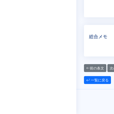
総合メモ
前の条文
次
一覧に戻る