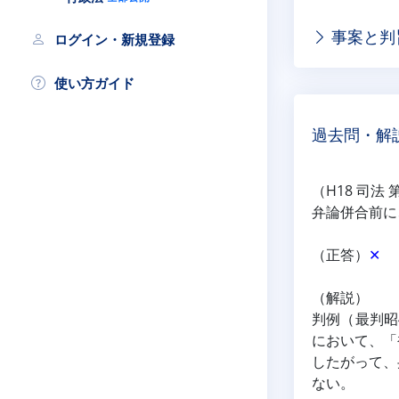
事案と判
ログイン・新規登録
使い方ガイド
過去問・解
（H18 司法 
弁論併合前に
（正答）
✕
（解説）
判例（最判昭
において、「
したがって、
ない。