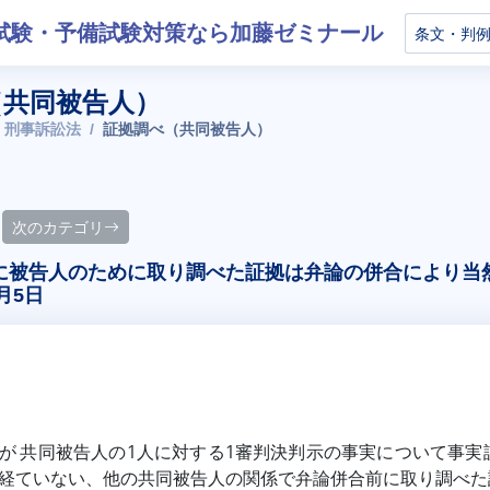
試験・予備試験対策なら加藤ゼミナール
（共同被告人）
 刑事訴訟法
証拠調べ（共同被告人）
次のカテゴリ
に被告人のために取り調べた証拠は弁論の併合により当
月5日
が 共同被告人の1人に対する1審判決判示の事実について事
経ていない、他の共同被告人の関係で弁論併合前に取り調べた