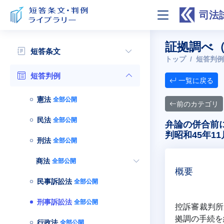
司法
証拠調べ
短答条文
トップ
短答判例
短答判例
一覧に戻る
憲法
全部公開
前のカテゴリ
民法
全部公開
弁論の併合前
判昭和45年11
刑法
全部公開
商法
全部公開
概要
民事訴訟法
全部公開
刑事訴訟法
全部公開
控訴審裁判所
拠調の手続を
行政法
全部公開