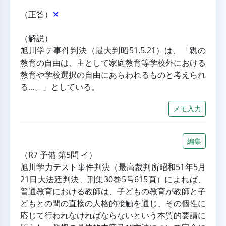
（正答）
✕
（解説）
旭川学テ事件判決（最大判昭51.5.21）は、「親の
教育の自由は、主として家庭教育等学校外における
教育や学校選択の自由にあらわれるものと考えられ
る…。」としている。
メモ入力
編集
（R7 予備 第5問 イ）
旭川学力テスト事件判決（最高裁判所昭和51年5月
21日大法廷判決、刑集30巻5号615頁）によれば、
普通教育における教師は、子どもの教育が教師と子
どもとの間の直接の人格的接触を通じ、その個性に
応じて行われなければならないという本質的要請に