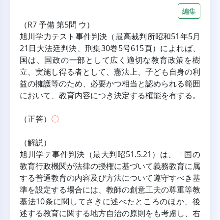
編集
（R7 予備 第5問 ウ）
旭川学力テスト事件判決（最高裁判所昭和51年5月
21日大法廷判決、刑集30巻5号615頁）によれば、
国は、国政の一部として広く適切な教育政策を樹
立、実施し得る者として、憲法上、子ども自身の利
益の擁護等のため、必要かつ相当と認められる範囲
において、教育内容につき決定する権能を有する。
（正答）
〇
（解説）
旭川学テ事件判決（最大判昭51.5.21）は、「国の
教育行政機関が法律の授権に基づいて義務教育に属
する普通教育の内容及び方法について遵守すべき基
準を設定する場合には、教師の創意工夫の尊重等教
基法10条に関してさきに述べたところのほか、後
述する教育に関する地方自治の原則をも考慮し、右