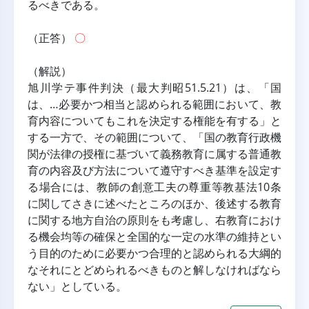
るべきである。
（正答） 
〇
（解説）
旭川学テ事件判決（最大判昭51.5.21）は、「国
は、…必要かつ相当と認められる範囲において、教
育内容についてもこれを決定する権能を有する」と
する一方で、その範囲について、「国の教育行政機
関が法律の授権に基づいて義務教育に属する普通教
育の内容及び方法について遵守すべき基準を設定す
る場合には、教師の創意工夫の尊重等教基法10条
に関してさきに述べたところのほか、後述する教育
に関する地方自治の原則をも考慮し、右教育におけ
る機会均等の確保と全国的な一定の水準の維持とい
う目的のために必要かつ合理的と認められる大綱的
なそれにとどめられるべきものと解しなければなら
ない」としている。