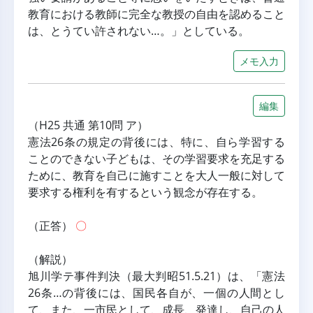
教育における教師に完全な教授の自由を認めること
は、とうてい許されない…。」としている。
メモ入力
編集
（H25 共通 第10問 ア）
憲法26条の規定の背後には、特に、自ら学習する
ことのできない子どもは、その学習要求を充足する
ために、教育を自己に施すことを大人一般に対して
要求する権利を有するという観念が存在する。
（正答） 
〇
（解説）
旭川学テ事件判決（最大判昭51.5.21）は、「憲法
26条…の背後には、国民各自が、一個の人間とし
て、また、一市民として、成長、発達し、自己の人