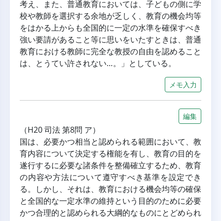
考え、また、普通教育においては、子どもの側に学
校や教師を選択する余地が乏しく、教育の機会均等
をはかる上からも全国的に一定の水準を確保すべき
強い要請があること等に思いをいたすときは、普通
教育における教師に完全な教授の自由を認めること
は、とうてい許されない…。」としている。
メモ入力
編集
（H20 司法 第8問 ア）
国は、必要かつ相当と認められる範囲において、教
育内容について決定する権能を有し、教育の目的を
遂行するに必要な諸条件を整備確立するため、教育
の内容や方法について遵守すべき基準を設定でき
る。しかし、それは、教育における機会均等の確保
と全国的な一定水準の維持という目的のために必要
かつ合理的と認められる大綱的なものにとどめられ