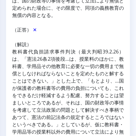
は、国の財政等の事情を考慮して立法により無償と
定められた場合に、その限度で、同項の義務教育の
無償の内容となる。
（正答） 
✕
（解説）
教科書代負担請求事件判決（最大判昭39.2.26）
は、「憲法26条2項後段…は、授業料のほかに、教
科書、学用品その他教育に必要な一切の費用まで無
償としなければならないことを定めたものと解する
ことはできない。」とした上で、「もとより、…国
が保護者の教科書等の費用の負担についても、これ
をできるだけ軽減するよう配慮、努力することは望
ましいところであるが、それは、国の財政等の事情
を考慮して立法政策の問題として解決すべき事柄で
あつて、憲法の前記法条の規定するところではない
というべきである。」としているが、仮に教科書・
学用品等の授業料以外の費用について立法により無