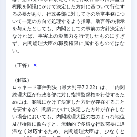
権限を閣議にかけて決定した方針に基づいて行使す
る必要があり、行政各部に対してその所掌事務につ
いて一定の方向で処理するよう指導、助言等の指示
を与えたとしても、内閣としての事前の方針決定が
なければ、事実上の影響力を行使したものにすぎ
ず、内閣総理大臣の職務権限に属するものではな
い。
（正答） 
✕
（解説）
ロッキード事件判決（最大判平7.2.22）は、「内閣
総理大臣が行政各部に対し指揮監督権を行使するた
めには、閣議にかけて決定した方針が存在すること
を要するが、閣議にかけて決定した方針が存在しな
い場合においても、内閣総理大臣の右のような地位
及び権限に照らすと、流動的で多様な行政需要に遅
滞なく対応するため、内閣総理大臣は、少なくと