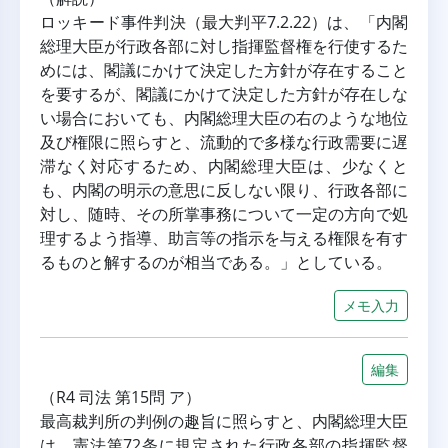
ロッキード事件判決（最大判平7.2.22）は、「内閣
総理大臣が行政各部に対し指揮監督権を行使するた
めには、閣議にかけて決定した方針が存在すること
を要するが、閣議にかけて決定した方針が存在しな
い場合においても、内閣総理大臣の右のような地位
及び権限に照らすと、流動的で多様な行政需要に遅
滞なく対応するため、内閣総理大臣は、少なくと
も、内閣の明示の意思に反しない限り、行政各部に
対し、随時、その所掌事務について一定の方向で処
理するよう指導、助言等の指示を与える権限を有す
るものと解するのが相当である。」としている。
メモ入力
編集
（R4 司法 第15問 ア）
最高裁判所の判例の趣旨に照らすと、内閣総理大臣
は、憲法第72条に規定された行政各部の指揮監督