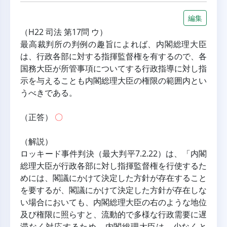
編集
（H22 司法 第17問 ウ）
最高裁判所の判例の趣旨によれば、内閣総理大臣
は、行政各部に対する指揮監督権を有するので、各
国務大臣が所管事項についてする行政指導に対し指
示を与えることも内閣総理大臣の権限の範囲内とい
うべきである。
（正答） 
〇
（解説）
ロッキード事件判決（最大判平7.2.22）は、「内閣
総理大臣が行政各部に対し指揮監督権を行使するた
めには、閣議にかけて決定した方針が存在すること
を要するが、閣議にかけて決定した方針が存在しな
い場合においても、内閣総理大臣の右のような地位
及び権限に照らすと、流動的で多様な行政需要に遅
滞なく対応するため、内閣総理大臣は、少なくと