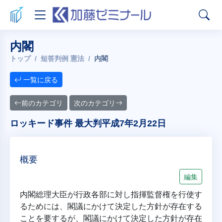
内閣
トップ
短答判例 憲法
内閣
一覧に戻る
前のカテゴリ
次のカテゴリ
ロッキード事件 最大判平成7年2月22日
概要
編集
内閣総理大臣が行政各部に対し指揮監督権を行使す
るためには、閣議にかけて決定した方針が存在する
ことを要するが、閣議にかけて決定した方針が存在