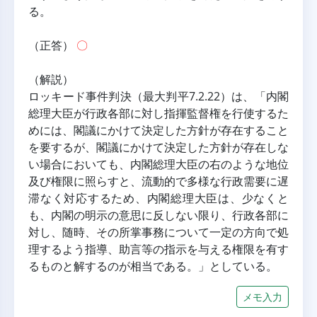
る。
（正答） 
〇
（解説）
ロッキード事件判決（最大判平7.2.22）は、「内閣
総理大臣が行政各部に対し指揮監督権を行使するた
めには、閣議にかけて決定した方針が存在すること
を要するが、閣議にかけて決定した方針が存在しな
い場合においても、内閣総理大臣の右のような地位
及び権限に照らすと、流動的で多様な行政需要に遅
滞なく対応するため、内閣総理大臣は、少なくと
も、内閣の明示の意思に反しない限り、行政各部に
対し、随時、その所掌事務について一定の方向で処
理するよう指導、助言等の指示を与える権限を有す
るものと解するのが相当である。」としている。
メモ入力