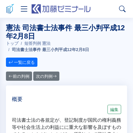
憲法 司法書士法事件 最三小判平成12
年2月8日
トップ
短答判例 憲法
司法書士法事件 最三小判平成12年2月8日
一覧に戻る
前の判例
次の判例
概要
編集
司法書士法の各規定が、登記制度が国民の権利義務
等や社会生活上の利益にに重大な影響を及ぼすもの