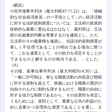
（解説）
小売市場事件判決（最大判昭47.11.22）は、「積極
的な社会経済政策…の一手段として…の…経済活動
に対する法的規制措置については、立法府の政策的
技術的な裁量に委ねるほかはなく、裁判所は、立法
府の右裁量的判断を尊重するのを建前とし、ただ、
立法府がその裁量権を逸脱し、当該法的規制措置が
著しく不合理であることの明白である場合に限つ
て、これを違憲として、その効力を否定することが
できるものと解するのが相当である。」とした。
［A］
その後、薬事法事件判決（最大判昭50.4.30）は、
「一般に許可制は、単なる職業活動の内容及び態様
に対する規制を超えて、狭義における職業の選択の
自由そのものに制約を課するもので、職業の自由に
対する強力な制限であるから、その合憲性を肯定し
うるためには、原則として、重要な公共の利益のた
めに必要かつ合理的な措置であることを要し、ま