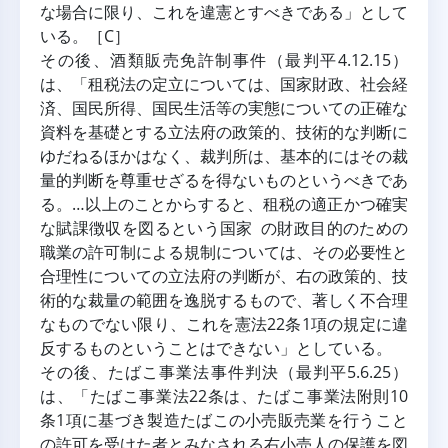
な場合に限り、これを違憲とすべきである」として
いる。［C］
その後、酒類販売免許制事件（最判平4.12.15）
は、「租税法の定立については、国家財政、社会経
済、国民所得、国民生活等の実態についての正確な
資料を基礎とする立法府の政策的、技術的な判断に
ゆだねるほかはなく、裁判所は、基本的にはその裁
量的判断を尊重せざるを得ないものというべきであ
る。…以上のことからすると、租税の適正かつ確実
な賦課徴収を図るという国家 の財政目的のための
職業の許可制による規制については、その必要性と
合理性についての立法府の判断が、右の政策的、技
術的な裁量の範囲を逸脱するもので、著しく不合理
なものでない限り、これを憲法22条1項の規定に違
反するものということはできない」としている。
その後、たばこ事業法事件判決（最判平5.6.25）
は、「たばこ事業法22条は、たばこ事業法附則10
条1項に基づき製造たばこの小売販売業を行うこと
の許可を受けた者とみなされる右小売人の保護を図