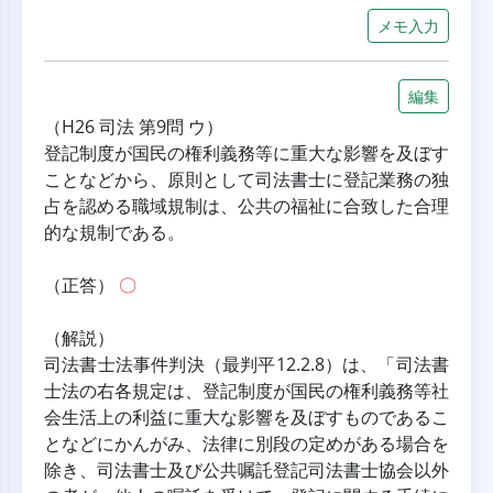
メモ入力
編集
（H26 司法 第9問 ウ）
登記制度が国民の権利義務等に重大な影響を及ぼす
ことなどから、原則として司法書士に登記業務の独
占を認める職域規制は、公共の福祉に合致した合理
的な規制である。
（正答） 
〇
（解説）
司法書士法事件判決（最判平12.2.8）は、「司法書
士法の右各規定は、登記制度が国民の権利義務等社
会生活上の利益に重大な影響を及ぼすものであるこ
となどにかんがみ、法律に別段の定めがある場合を
除き、司法書士及び公共嘱託登記司法書士協会以外