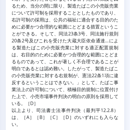
るため、当分の間に限り、製造たばこの小売販売業
について許可制を採用することとしたものであり、
右許可制の採用は、公共の福祉に適合する目的のた
めに必要かつ合理的な範囲にとどまる措置というこ
とができる。そして、同法23条3号、同法施行規則
20条2号及びこれを受けた大蔵大臣依命通達…によ
る製造たばこの小売販売業に対する適正配置規制
は、右目的のために必要かつ合理的な範囲にとどま
るものであって、これが著しく不合理であることが
明白であるとは認め難い。したがって、製造たばこ
の小売販売業に対する右規制が、憲法22条1項に違
反するということはできない。」として、たばこ事
業法上の許可制について、積極目的規制に位置付け
た上で、小売市場事件判決の明白の原則を採用して
いる。［D］
以上より、司法書士法事件判決（最判平12.2.8）
は、［A］［B］［C］［D］のいずれにも入らな
い。