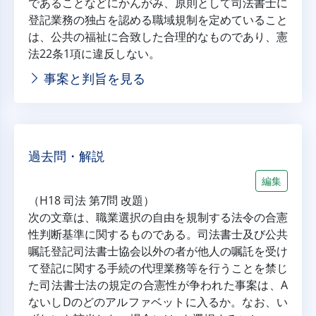
であることなどにかんがみ、原則として司法書士に
登記業務の独占を認める職域規制を定めていること
は、公共の福祉に合致した合理的なものであり、憲
法22条1項に違反しない。
事案と判旨を見る
過去問・解説
編集
（H18 司法 第7問 改題）
次の文章は、職業選択の自由を規制する法令の合憲
性判断基準に関するものである。司法書士及び公共
嘱託登記司法書士協会以外の者が他人の嘱託を受け
て登記に関する手続の代理業務等を行うことを禁じ
た司法書士法の規定の合憲性が争われた事案は、A
ないしDのどのアルファベットに入るか。なお、い