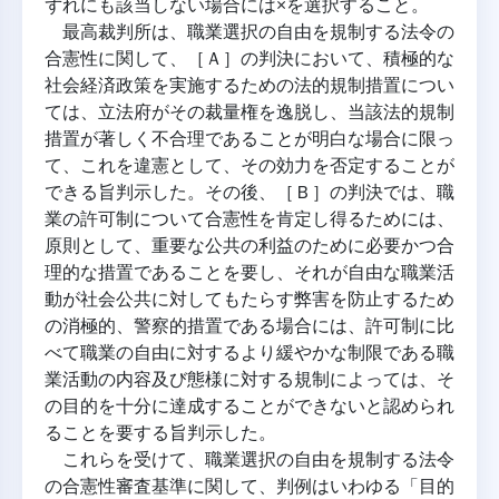
ずれにも該当しない場合には×を選択すること。
 最高裁判所は、職業選択の自由を規制する法令の
合憲性に関して、［Ａ］の判決において、積極的な
社会経済政策を実施するための法的規制措置につい
ては、立法府がその裁量権を逸脱し、当該法的規制
措置が著しく不合理であることが明白な場合に限っ
て、これを違憲として、その効力を否定することが
できる旨判示した。その後、［Ｂ］の判決では、職
業の許可制について合憲性を肯定し得るためには、
原則として、重要な公共の利益のために必要かつ合
理的な措置であることを要し、それが自由な職業活
動が社会公共に対してもたらす弊害を防止するため
の消極的、警察的措置である場合には、許可制に比
べて職業の自由に対するより緩やかな制限である職
業活動の内容及び態様に対する規制によっては、そ
の目的を十分に達成することができないと認められ
ることを要する旨判示した。
 これらを受けて、職業選択の自由を規制する法令
の合憲性審査基準に関して、判例はいわゆる「目的