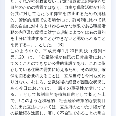
た、それが社会政策ないしは経済政策上の積極的な
目的のための措置ではなく、自由な職業活動が社会
公共に対してもたらす弊害を防止するための消極
的、警察的措置である場合には、許可制に比べて職
業の自由に対するよりゆるやかな制限である職業活
動の内容及び態様に対する規制によつては右の目的
を十分に達成することができないと認められること
を要する…。」とした。［B］
このよう中で、平成元年1月20日判決（最判H
元.1.20）は、「公衆浴場が住民の日常生活におい
て欠くことのできない公共的施設であり、これに依
存している住民の需要に応えるため、その維持、確
保を図る必要のあることは、立法当時も今日も変わ
りはない。むしろ、公衆浴場の経営が困難な状況に
ある今日においては、一層その重要性が増してい
る。」として規制目的を積極目的として捉えた上
で、｢このような積極的、社会経済政策的な規制目
的に出た立法については、立法府のとつた手段がそ
の裁量権を逸脱し、著しく不合理であることの明白