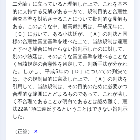
二分論」に立っていると理解した上で、これを基本
的に支持する見解がある一方で、規制目的と合憲性
審査基準を対応させることについて批判的な見解も
ある。このような中、最高裁判所は、平成元年に、
［Ｃ］において、ある小法廷が、［Ａ］の判決と同
様の合憲性審査基準を述べた上で、当該規制は違憲
とすべき場合に当たらない旨判示したのに対して、
別の小法廷は、そのような審査基準を述べることな
く当該規定の合憲性を肯定して、判断手法が分かれ
た。しかし、平成5年の［Ｄ］についての判決で
は、その規制目的に言及した上で、［Ａ］の判決を
引用して、当該規制は、その目的のために必要かつ
合理的な範囲にとどまるものであって、これが著し
く不合理であることが明白であるとは認め難く、憲
法22条1項に違反するということはできない旨判示
した。
（正答） 
✕