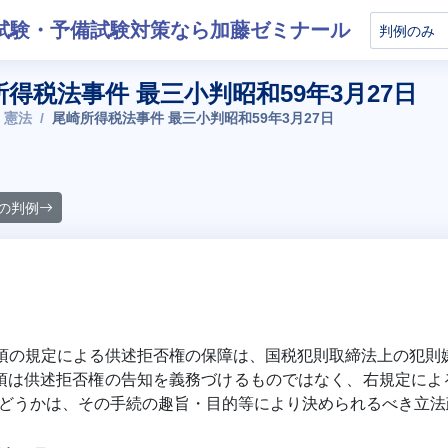
試験・予備試験対策なら加藤ゼミナール
所得税法事件 最三小判昭和59年3月27日
 憲法
尾崎所得税法事件 最三小判昭和59年3月27日
の判例
1項の規定による供述拒否権の保障は、国税犯則取締法上の犯
1項は供述拒否権の告知を義務づけるものではなく、右規定に
どうかは、その手続の趣旨・目的等により決められるべき立法