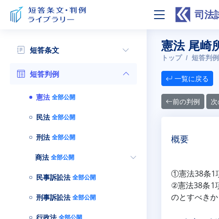
司法
憲法 尾崎
短答条文
トップ
短答判例
短答判例
一覧に戻る
憲法
全部公開
前の判例
次
民法
全部公開
刑法
全部公開
概要
商法
全部公開
①憲法38条
民事訴訟法
全部公開
②憲法38条
のとすべきか
刑事訴訟法
全部公開
行政法
全部公開