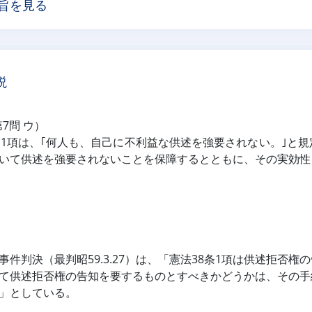
旨を見る
説
第7問 ウ）
第1項は、｢何人も、自己に不利益な供述を強要されない。｣と
いて供述を強要されないことを保障するとともに、その実効性
事件判決（最判昭59.3.27）は、「憲法38条1項は供述拒否
て供述拒否権の告知を要するものとすべきかどうかは、その手
」としている。