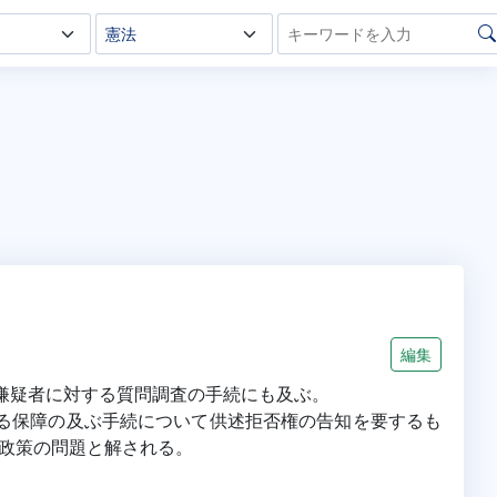
編集
則嫌疑者に対する質問調査の手続にも及ぶ。
よる保障の及ぶ手続について供述拒否権の告知を要するも
政策の問題と解される。