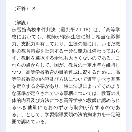
（正答） 
✕
（解説）
伝習館高校事件判決（最判平2.1.18）は、｢高等学
校においても、教師が依然生徒に対し相当な影響
力、支配力を有しており、生徒の側には、いまだ教
師の教育内容を批判する十分な能力は備わっておら
ず、教師を選択する余地も大きくないのである。こ
れらの点からして、国が、教育の一定水準を維持し
つつ、高等学校教育の目的達成に資するために、高
等学校教育の内容及び方法について遵守すべき基準
を定立する必要があり、特に法規によってそのよう
な基準が定立されている事柄については、教育の具
体的内容及び方法につき高等学校の教師に認められ
るべき裁量にもおのずから制約が存するのであ
る。」として、学習指導要領の法的拘束力を一定範
囲で認めている。