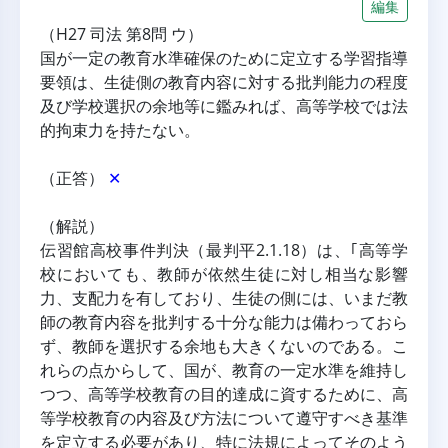
編集
（H27 司法 第8問 ウ）
国が一定の教育水準確保のために定立する学習指導
要領は、生徒側の教育内容に対する批判能力の程度
及び学校選択の余地等に鑑みれば、高等学校では法
的拘束力を持たない。
（正答） 
✕
（解説）
伝習館高校事件判決（最判平2.1.18）は、｢高等学
校においても、教師が依然生徒に対し相当な影響
力、支配力を有しており、生徒の側には、いまだ教
師の教育内容を批判する十分な能力は備わっておら
ず、教師を選択する余地も大きくないのである。こ
れらの点からして、国が、教育の一定水準を維持し
つつ、高等学校教育の目的達成に資するために、高
等学校教育の内容及び方法について遵守すべき基準
を定立する必要があり、特に法規によってそのよう