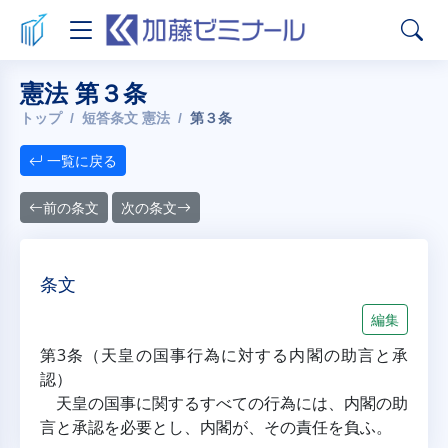
憲法 第３条
トップ
短答条文 憲法
第３条
一覧に戻る
前の条文
次の条文
条文
編集
第3条（天皇の国事行為に対する内閣の助言と承
認）
天皇の国事に関するすべての行為には、内閣の助
言と承認を必要とし、内閣が、その責任を負ふ。