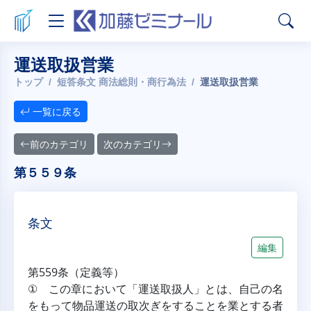
運送取扱営業
トップ
短答条文 商法総則・商行為法
運送取扱営業
一覧に戻る
前のカテゴリ
次のカテゴリ
第５５９条
条文
編集
第559条（定義等）
① この章において「運送取扱人」とは、自己の名
をもって物品運送の取次ぎをすることを業とする者