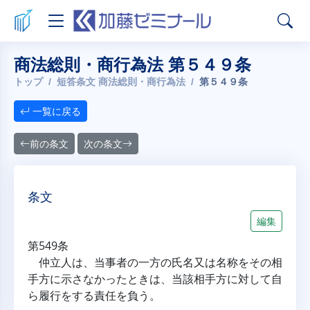
商法総則・商行為法 第５４９条
トップ
短答条文 商法総則・商行為法
第５４９条
一覧に戻る
前の条文
次の条文
条文
編集
第549条
仲立人は、当事者の一方の氏名又は名称をその相
手方に示さなかったときは、当該相手方に対して自
ら履行をする責任を負う。