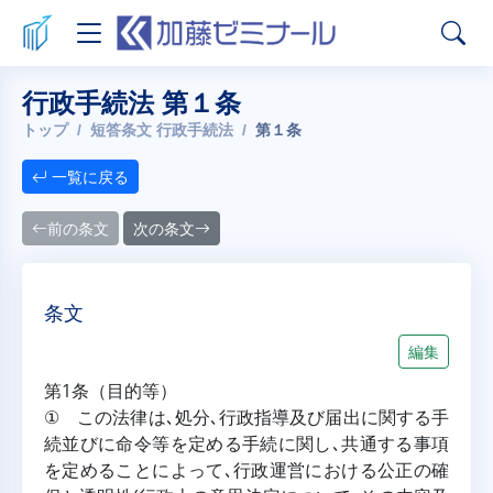
行政手続法 第１条
トップ
短答条文 行政手続法
第１条
一覧に戻る
前の条文
次の条文
条文
編集
第1条（目的等）
① この法律は､処分､行政指導及び届出に関する手
続並びに命令等を定める手続に関し､共通する事項
を定めることによって､行政運営における公正の確