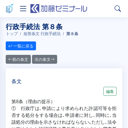
行政手続法 第８条
トップ
短答条文 行政手続法
第８条
一覧に戻る
前の条文
次の条文
条文
編集
第8条（理由の提示）
① 行政庁は､申請により求められた許認可等を拒
否する処分をする場合は､申請者に対し､同時に､当
該処分の理由を示さなければならない｡ただし､法令