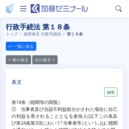
行政手続法 第１８条
トップ
短答条文 行政手続法
第１８条
一覧に戻る
前の条文
次の条文
条文
編集
第18条（聴聞等の閲覧）
① 当事者及び当該不利益処分がされた場合に自己
の利益を害されることとなる参加人(以下この条及
び第24条第3項において｢当事者等｣という｡)は､聴聞