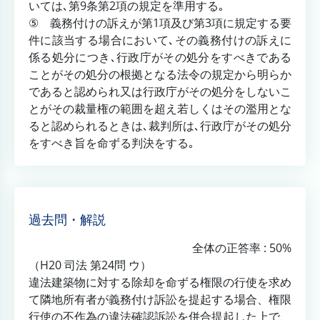
いては､第9条第2項の規定を準用する｡
⑤ 義務付けの訴えが第1項及び第3項に規定する要
件に該当する場合において､その義務付けの訴えに
係る処分につき､行政庁がその処分をすべきである
ことがその処分の根拠となる法令の規定から明らか
であると認められ又は行政庁がその処分をしないこ
とがその裁量権の範囲を超え若しくはその濫用とな
ると認められるときは､裁判所は､行政庁がその処分
をすべき旨を命ずる判決をする｡
過去問・解説
全体の正答率 : 50%
（H20 司法 第24問 ウ）
違法建築物に対する除却を命ずる権限の行使を求め
て隣地所有者が義務付け訴訟を提起する場合、権限
行使の不作為の違法確認訴訟を併合提起した上で、