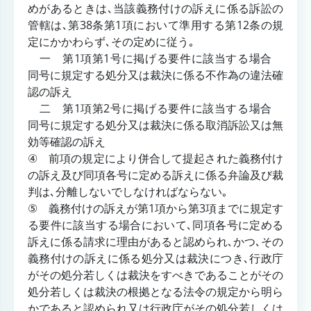
めがあるときは､当該義務付けの訴えに係る訴訟の
管轄は､第38条第1項において準用する第12条の規
定にかかわらず､その定めに従う｡
一 第1項第1号に掲げる要件に該当する場合
同号に規定する処分又は裁決に係る不作為の違法確
認の訴え
二 第1項第2号に掲げる要件に該当する場合
同号に規定する処分又は裁決に係る取消訴訟又は無
効等確認の訴え
④ 前項の規定により併合して提起された義務付け
の訴え及び同項各号に定める訴えに係る弁論及び裁
判は､分離しないでしなければならない｡
⑤ 義務付けの訴えが第1項から第3項までに規定す
る要件に該当する場合において､同項各号に定める
訴えに係る請求に理由があると認められ､かつ､その
義務付けの訴えに係る処分又は裁決につき､行政庁
がその処分若しくは裁決をすべきであることがその
処分若しくは裁決の根拠となる法令の規定から明ら
かであると認められ又は行政庁がその処分若しくは