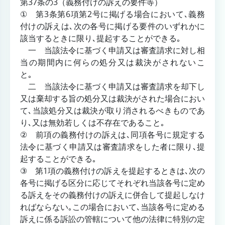
第37条の3（義務付けの訴えの要件等）
① 第3条第6項第2号に掲げる場合において､義務
付けの訴えは､次の各号に掲げる要件のいずれかに
該当するときに限り､提起することができる｡
一 当該法令に基づく申請又は審査請求に対し相
当の期間内に何らの処分又は裁決がされないこ
と｡
二 当該法令に基づく申請又は審査請求を却下し
又は棄却する旨の処分又は裁決がされた場合におい
て､当該処分又は裁決が取り消されるべきものであ
り､又は無効若しくは不存在であること｡
② 前項の義務付けの訴えは､同項各号に規定する
法令に基づく申請又は審査請求をした者に限り､提
起することができる｡
③ 第1項の義務付けの訴えを提起するときは､次の
各号に掲げる区分に応じてそれぞれ当該各号に定め
る訴えをその義務付けの訴えに併合して提起しなけ
ればならない｡この場合において､当該各号に定める
訴えに係る訴訟の管轄について他の法律に特別の定