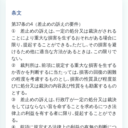
条文
第37条の4（差止めの訴えの要件）
① 差止めの訴えは､一定の処分又は裁決がされる
ことにより重大な損害を生ずるおそれがある場合に
限り､提起することができる｡ただし､その損害を避
けるため他に適当な方法があるときは､この限りで
ない｡
② 裁判所は､前項に規定する重大な損害を生ずる
か否かを判断するに当たっては､損害の回復の困難
の程度を考慮するものとし､損害の性質及び程度並
びに処分又は裁決の内容及び性質をも勘案するもの
とする｡
③ 差止めの訴えは､行政庁が一定の処分又は裁決
をしてはならない旨を命ずることを求めるにつき法
律上の利益を有する者に限り､提起することができ
る｡
④ 前項に規定する法律上の利益の有無の判断につ