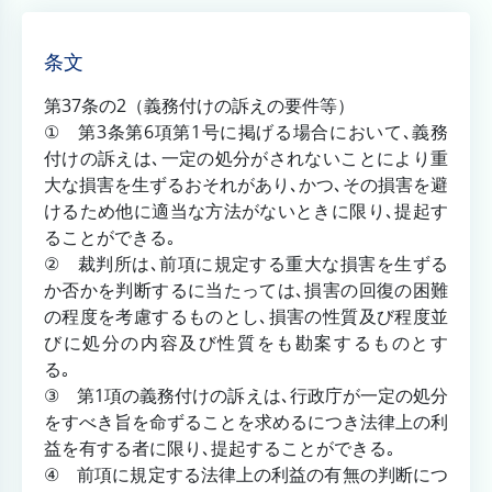
条文
第37条の2（義務付けの訴えの要件等）
① 第3条第6項第1号に掲げる場合において､義務
付けの訴えは､一定の処分がされないことにより重
大な損害を生ずるおそれがあり､かつ､その損害を避
けるため他に適当な方法がないときに限り､提起す
ることができる｡
② 裁判所は､前項に規定する重大な損害を生ずる
か否かを判断するに当たっては､損害の回復の困難
の程度を考慮するものとし､損害の性質及び程度並
びに処分の内容及び性質をも勘案するものとす
る｡
③ 第1項の義務付けの訴えは､行政庁が一定の処分
をすべき旨を命ずることを求めるにつき法律上の利
益を有する者に限り､提起することができる｡
④ 前項に規定する法律上の利益の有無の判断につ