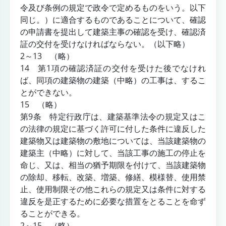
令及び条例の規定で政令で定めるものをいう。以下
同じ。）に適合するものであることについて、確認
の申請書を提出して建築主事の確認を受け、確認済
証の交付を受けなければならない。（以下略）
2～13 （略）
14 第1項の確認済証の交付を受けた後でなけれ
ば、同項の建築物の建築（中略）の工事は、するこ
とができない。
15 （略）
第9条 特定行政庁は、建築基準法令の規定又はこ
の法律の規定に基づく許可に付した条件に違反した
建築物又は建築物の敷地については、当該建築物の
建築主（中略）に対して、当該工事の施工の停止を
命じ、又は、相当の猶予期限を付けて、当該建築物
の除却、移転、改築、増築、修繕、模様替、使用禁
止、使用制限その他これらの規定又は条件に対する
違反を是正するために必要な措置をとることを命ず
ることができる。
2～15 （略）