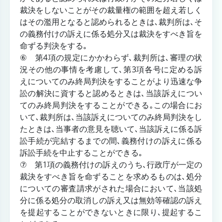
裁決をしないことがその裁量権の範囲を超え若しく
はその濫用となると認められるときは､裁判所は､そ
の義務付けの訴えに係る処分又は裁決をすべき旨を
命ずる判決をする｡
⑥ 第4項の規定にかかわらず､裁判所は､審理の状
況その他の事情を考慮して､第3項各号に定める訴
えについてのみ終局判決をすることがより迅速な争
訟の解決に資すると認めるときは､当該訴えについ
てのみ終局判決をすることができる｡この場合にお
いて､裁判所は､当該訴えについてのみ終局判決をし
たときは､当事者の意見を聴いて､当該訴えに係る訴
訟手続が完結するまでの間､義務付けの訴えに係る
訴訟手続を中止することができる｡
⑦ 第1項の義務付けの訴えのうち､行政庁が一定の
裁決をすべき旨を命ずることを求めるものは､処分
についての審査請求がされた場合において､当該処
分に係る処分の取消しの訴え又は無効等確認の訴え
を提起することができないときに限り､提起するこ