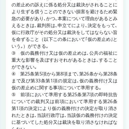
の差止めの訴えに係る処分又は裁決がされることに
より生ずる償うことのできない損害を避けるため緊
急の必要があり､かつ､本案について理由があるとみ
えるときは､裁判所は､申立てにより､決定をもって､
仮に行政庁がその処分又は裁決をしてはならない旨
を命ずること（以下この条において｢仮の差止め｣と
いう｡）ができる｡
③ 仮の義務付け又は仮の差止めは､公共の福祉に
重大な影響を及ぼすおそれがあるときは､すること
ができない｡
④ 第25条第5項から第8項まで､第26条から第28条
まで及び第33条第1項の規定は､仮の義務付け又は
仮の差止めに関する事項について準用する｡
⑤ 前項において準用する第25条第7項の即時抗告
についての裁判又は前項において準用する第26条
第1項の決定により仮の義務付けの決定が取り消さ
れたときは､当該行政庁は､当該仮の義務付けの決定
に基づいてした処分又は裁決を取り消さなければな