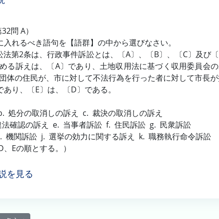
説
第32問 A）
に入れるべき語句を【語群】の中から選びなさい。
法第2条は、行政事件訴訟とは、〔A〕、〔B〕、〔C〕及び
める訴えは、〔A〕であり、土地収用法に基づく収用委員会の
団体の住民が、市に対して不法行為を行った者に対して市長が
であり、〔E〕は、〔D〕である。
 b. 処分の取消しの訴え c. 裁決の取消しの訴え
違法確認の訴え e. 当事者訴訟 f. 住民訴訟 g. 民衆訴訟
 i. 機関訴訟 j. 選挙の効力に関する訴え k. 職務執行命令訴訟
、D、Eの順とする。）
説を見る