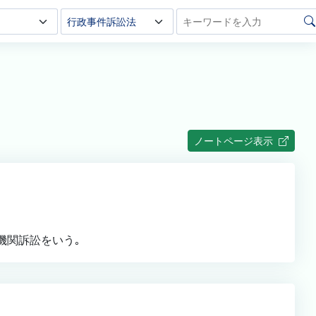
ノートページ表示
機関訴訟をいう｡