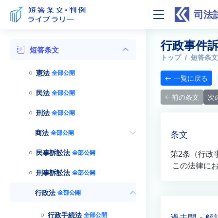
司法
行政事件訴
短答条文
トップ
短答条文
憲法
全部公開
一覧に戻る
民法
全部公開
前の条文
次
刑法
全部公開
商法
全部公開
条文
民事訴訟法
全部公開
第2条（行政
この法律にお
刑事訴訟法
全部公開
行政法
全部公開
行政手続法
全部公開