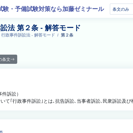
試験・予備試験対策なら加藤ゼミナール
訟法 第２条 - 解答モード
 行政事件訴訟法 - 解答モード
第２条
の条文
事件訴訟）
いて｢行政事件訴訟｣とは､抗告訴訟､当事者訴訟､民衆訴訟及び