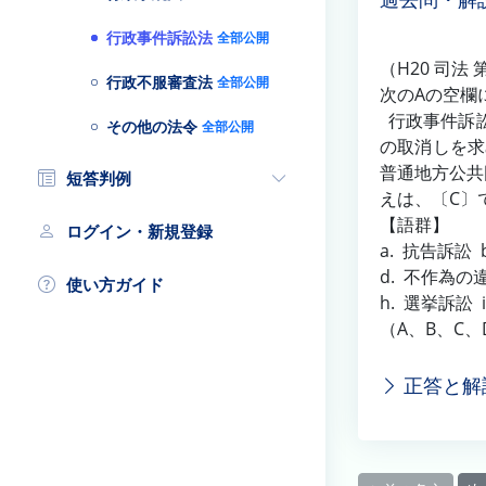
過去問・解
行政事件訴訟法
全部公開
（H20 司法 
行政不服審査法
全部公開
次のAの空欄
行政事件訴訟
その他の法令
全部公開
の取消しを求
普通地方公共
短答判例
えは、〔C〕
【語群】
ログイン・新規登録
a. 抗告訴訟
d. 不作為の
使い方ガイド
h. 選挙訴訟
（A、B、C
正答と解